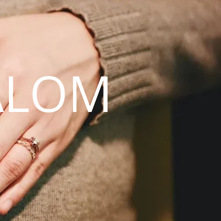
ALOM
N