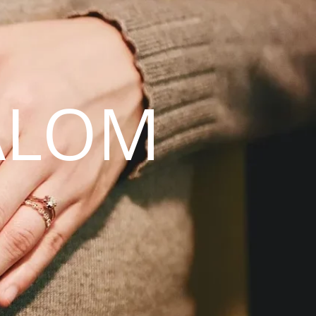
ALOM
N