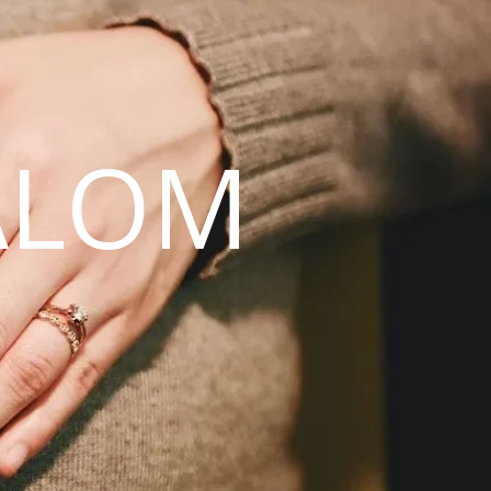
ALOM
N