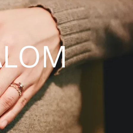
ALOM
N