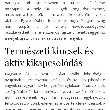
barangolásáról. Mindeközben a turizmus fejlődése
hozzájárul a helyi közösségek megerősödéséhez,
miközben a látogatók számára emlékezetes élményeket
biztosít. Egyre többen fedezik fel, hogy Magyarország
nem csupán a jól ismert nevezetességekkel
büszkélkedhet, hanem számos újszerű lehetőséggel is,
amelyek új színt visznek az utazás élményébe.
Természeti kincsek és
aktív kikapcsolódás
Magyarország változatos tájai kiváló lehetőséget
nyújtanak a természetkedvelőknek és az aktív pihenésre
vágyóknak egyaránt. A hegyvidéki régiókban túraútvonalak,
kerékpárutak és kalandparkok sora várja az érdeklődőket,
akik szeretnének egy kis mozgással egybekötött
feltöltődést. A dombvidékek és erdős területek ideálisak a
madármegfigyeléshez, a természetfotózáshoz vagy akár