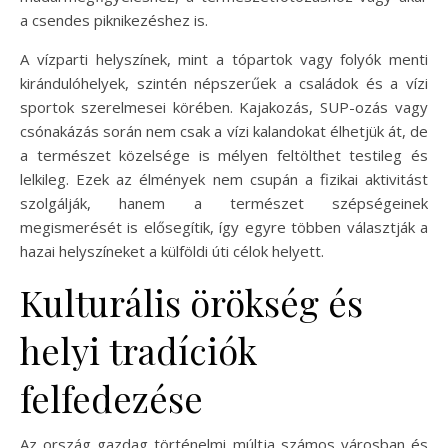
a csendes piknikezéshez is.
A vízparti helyszínek, mint a tópartok vagy folyók menti
kirándulóhelyek, szintén népszerűek a családok és a vízi
sportok szerelmesei körében. Kajakozás, SUP-ozás vagy
csónakázás során nem csak a vízi kalandokat élhetjük át, de
a természet közelsége is mélyen feltölthet testileg és
lelkileg. Ezek az élmények nem csupán a fizikai aktivitást
szolgálják, hanem a természet szépségeinek
megismerését is elősegítik, így egyre többen választják a
hazai helyszíneket a külföldi úti célok helyett.
Kulturális örökség és
helyi tradíciók
felfedezése
Az ország gazdag történelmi múltja számos városban és