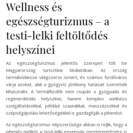
Wellness és
egészségturizmus – a
testi-lelki feltöltődés
helyszínei
Az egészségturizmus jelentős szerepet tölt be
Magyarország turisztikai kínálatában. Az ország
termálvízkincse világszerte ismert, és számos fürdőváros
várja azokat, akik a gyógyvíz jótékony hatásait szeretnék
kihasználni. A termálfürdők nem csupán a gyógyulás és
regenerálódás helyszínei, hanem komplex wellness
szolgáltatásokkal, például szaunákkal, masszázsokkal és
szépségápolási lehetőségekkel is gazdagítják a pihenést.
Az egészségturizmus népszerűsége abban is rejlik, hogy a
pihenés mellett a testi-lelki egyensúly megteremtésére is