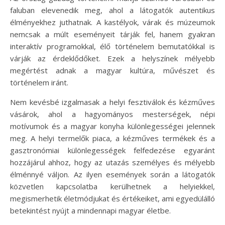
faluban elevenedik meg, ahol a látogatók autentikus
élményekhez juthatnak. A kastélyok, várak és múzeumok
nemcsak a múlt eseményeit tárják fel, hanem gyakran
interaktív programokkal, élő történelem bemutatókkal is
várják az érdeklődőket. Ezek a helyszínek mélyebb
megértést adnak a magyar kultúra, művészet és
történelem iránt.
Nem kevésbé izgalmasak a helyi fesztiválok és kézműves
vásárok, ahol a hagyományos mesterségek, népi
motívumok és a magyar konyha különlegességei jelennek
meg. A helyi termelők piaca, a kézműves termékek és a
gasztronómiai különlegességek felfedezése egyaránt
hozzájárul ahhoz, hogy az utazás személyes és mélyebb
élménnyé váljon. Az ilyen események során a látogatók
közvetlen kapcsolatba kerülhetnek a helyiekkel,
megismerhetik életmódjukat és értékeiket, ami egyedülálló
betekintést nyújt a mindennapi magyar életbe.