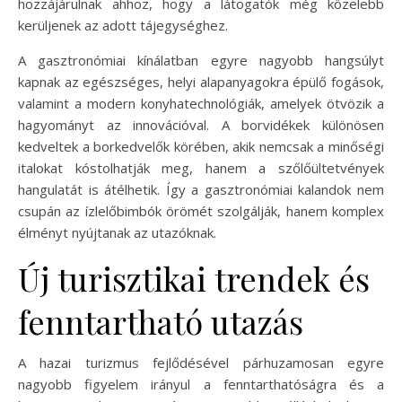
hozzájárulnak ahhoz, hogy a látogatók még közelebb
kerüljenek az adott tájegységhez.
A gasztronómiai kínálatban egyre nagyobb hangsúlyt
kapnak az egészséges, helyi alapanyagokra épülő fogások,
valamint a modern konyhatechnológiák, amelyek ötvözik a
hagyományt az innovációval. A borvidékek különösen
kedveltek a borkedvelők körében, akik nemcsak a minőségi
italokat kóstolhatják meg, hanem a szőlőültetvények
hangulatát is átélhetik. Így a gasztronómiai kalandok nem
csupán az ízlelőbimbók örömét szolgálják, hanem komplex
élményt nyújtanak az utazóknak.
Új turisztikai trendek és
fenntartható utazás
A hazai turizmus fejlődésével párhuzamosan egyre
nagyobb figyelem irányul a fenntarthatóságra és a