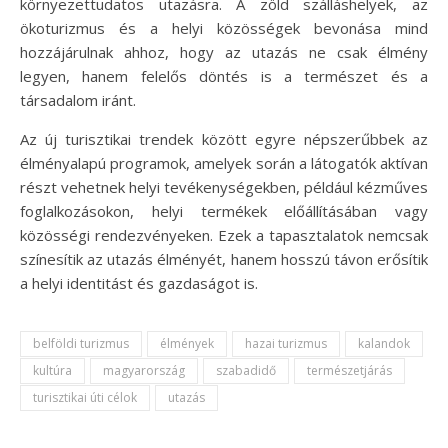
környezettudatos utazásra. A zöld szálláshelyek, az
ökoturizmus és a helyi közösségek bevonása mind
hozzájárulnak ahhoz, hogy az utazás ne csak élmény
legyen, hanem felelős döntés is a természet és a
társadalom iránt.
Az új turisztikai trendek között egyre népszerűbbek az
élményalapú programok, amelyek során a látogatók aktívan
részt vehetnek helyi tevékenységekben, például kézműves
foglalkozásokon, helyi termékek előállításában vagy
közösségi rendezvényeken. Ezek a tapasztalatok nemcsak
színesítik az utazás élményét, hanem hosszú távon erősítik
a helyi identitást és gazdaságot is.
belföldi turizmus
élmények
hazai turizmus
kalandok
kultúra
magyarország
szabadidő
természetjárás
turisztikai úti célok
utazás