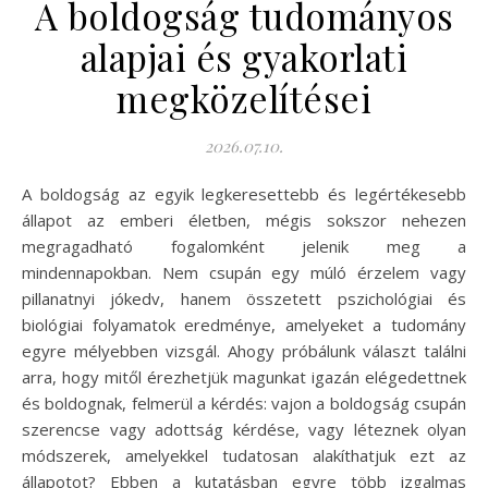
A boldogság tudományos
alapjai és gyakorlati
megközelítései
2026.07.10.
A boldogság az egyik legkeresettebb és legértékesebb
állapot az emberi életben, mégis sokszor nehezen
megragadható fogalomként jelenik meg a
mindennapokban. Nem csupán egy múló érzelem vagy
pillanatnyi jókedv, hanem összetett pszichológiai és
biológiai folyamatok eredménye, amelyeket a tudomány
egyre mélyebben vizsgál. Ahogy próbálunk választ találni
arra, hogy mitől érezhetjük magunkat igazán elégedettnek
és boldognak, felmerül a kérdés: vajon a boldogság csupán
szerencse vagy adottság kérdése, vagy léteznek olyan
módszerek, amelyekkel tudatosan alakíthatjuk ezt az
állapotot? Ebben a kutatásban egyre több izgalmas