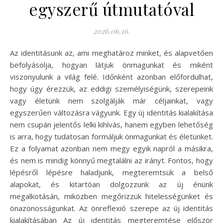
egyszerű útmutatóval
2026.06.16.
Az identitásunk az, ami meghatároz minket, és alapvetően
befolyásolja, hogyan látjuk önmagunkat és miként
viszonyulunk a világ felé. Időnként azonban előfordulhat,
hogy úgy érezzük, az eddigi személyiségünk, szerepeink
vagy életünk nem szolgálják már céljainkat, vagy
egyszerűen változásra vágyunk. Egy új identitás kialakítása
nem csupán jelentős lelki kihívás, hanem egyben lehetőség
is arra, hogy tudatosan formáljuk önmagunkat és életünket.
Ez a folyamat azonban nem megy egyik napról a másikra,
és nem is mindig könnyű megtalálni az irányt. Fontos, hogy
lépésről lépésre haladjunk, megteremtsük a belső
alapokat, és kitartóan dolgozzunk az új énünk
megalkotásán, miközben megőrizzük hitelességünket és
önazonosságunkat. Az önreflexió szerepe az új identitás
kialakításában Az új identitás megteremtése először