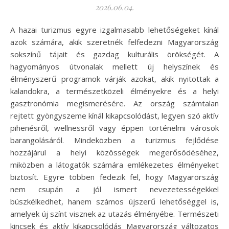
2026.06.04.
A hazai turizmus egyre izgalmasabb lehetőségeket kínál
azok számára, akik szeretnék felfedezni Magyarország
sokszínű tájait és gazdag kulturális örökségét. A
hagyományos útvonalak mellett új helyszínek és
élményszerű programok várják azokat, akik nyitottak a
kalandokra, a természetközeli élményekre és a helyi
gasztronómia megismerésére. Az ország számtalan
rejtett gyöngyszeme kínál kikapcsolódást, legyen szó aktív
pihenésről, wellnessről vagy éppen történelmi városok
barangolásáról. Mindeközben a turizmus fejlődése
hozzájárul a helyi közösségek megerősödéséhez,
miközben a látogatók számára emlékezetes élményeket
biztosít. Egyre többen fedezik fel, hogy Magyarország
nem csupán a jól ismert nevezetességekkel
büszkélkedhet, hanem számos újszerű lehetőséggel is,
amelyek új színt visznek az utazás élményébe. Természeti
kincsek és aktív kikapcsolódás Magyarország változatos