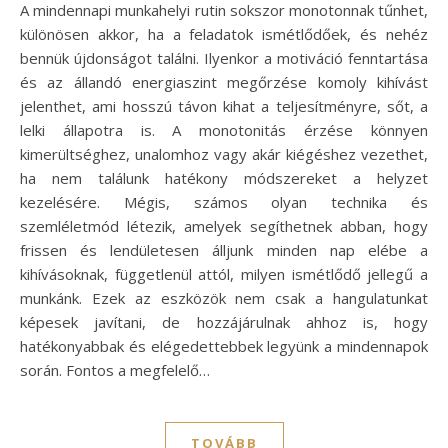
A mindennapi munkahelyi rutin sokszor monotonnak tűnhet,
különösen akkor, ha a feladatok ismétlődőek, és nehéz
bennük újdonságot találni. Ilyenkor a motiváció fenntartása
és az állandó energiaszint megőrzése komoly kihívást
jelenthet, ami hosszú távon kihat a teljesítményre, sőt, a
lelki állapotra is. A monotonitás érzése könnyen
kimerültséghez, unalomhoz vagy akár kiégéshez vezethet,
ha nem találunk hatékony módszereket a helyzet
kezelésére. Mégis, számos olyan technika és
szemléletmód létezik, amelyek segíthetnek abban, hogy
frissen és lendületesen álljunk minden nap elébe a
kihívásoknak, függetlenül attól, milyen ismétlődő jellegű a
munkánk. Ezek az eszközök nem csak a hangulatunkat
képesek javítani, de hozzájárulnak ahhoz is, hogy
hatékonyabbak és elégedettebbek legyünk a mindennapok
során. Fontos a megfelelő…
TOVÁBB