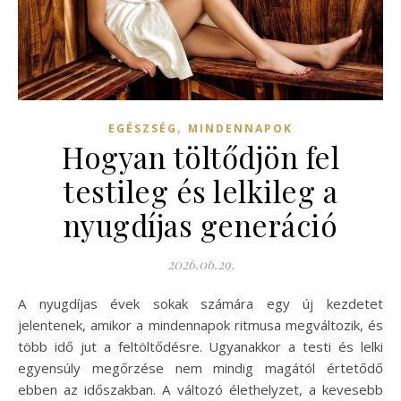
,
EGÉSZSÉG
MINDENNAPOK
Hogyan töltődjön fel
testileg és lelkileg a
nyugdíjas generáció
2026.06.29.
A nyugdíjas évek sokak számára egy új kezdetet
jelentenek, amikor a mindennapok ritmusa megváltozik, és
több idő jut a feltöltődésre. Ugyanakkor a testi és lelki
egyensúly megőrzése nem mindig magától értetődő
ebben az időszakban. A változó élethelyzet, a kevesebb