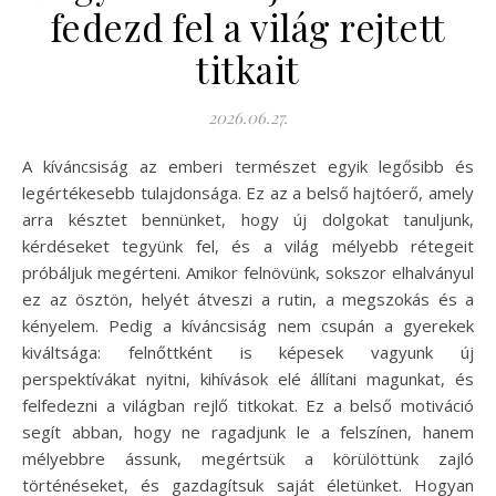
fedezd fel a világ rejtett
titkait
2026.06.27.
A kíváncsiság az emberi természet egyik legősibb és
legértékesebb tulajdonsága. Ez az a belső hajtóerő, amely
arra késztet bennünket, hogy új dolgokat tanuljunk,
kérdéseket tegyünk fel, és a világ mélyebb rétegeit
próbáljuk megérteni. Amikor felnövünk, sokszor elhalványul
ez az ösztön, helyét átveszi a rutin, a megszokás és a
kényelem. Pedig a kíváncsiság nem csupán a gyerekek
kiváltsága: felnőttként is képesek vagyunk új
perspektívákat nyitni, kihívások elé állítani magunkat, és
felfedezni a világban rejlő titkokat. Ez a belső motiváció
segít abban, hogy ne ragadjunk le a felszínen, hanem
mélyebbre ássunk, megértsük a körülöttünk zajló
történéseket, és gazdagítsuk saját életünket. Hogyan