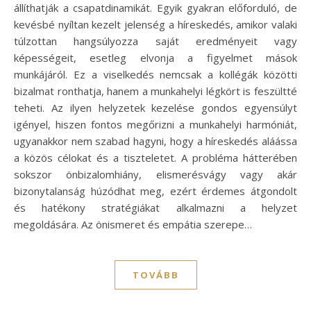
állíthatják a csapatdinamikát. Egyik gyakran előforduló, de
kevésbé nyíltan kezelt jelenség a híreskedés, amikor valaki
túlzottan hangsúlyozza saját eredményeit vagy
képességeit, esetleg elvonja a figyelmet mások
munkájáról. Ez a viselkedés nemcsak a kollégák közötti
bizalmat ronthatja, hanem a munkahelyi légkört is feszültté
teheti. Az ilyen helyzetek kezelése gondos egyensúlyt
igényel, hiszen fontos megőrizni a munkahelyi harmóniát,
ugyanakkor nem szabad hagyni, hogy a híreskedés aláássa
a közös célokat és a tiszteletet. A probléma hátterében
sokszor önbizalomhiány, elismerésvágy vagy akár
bizonytalanság húzódhat meg, ezért érdemes átgondolt
és hatékony stratégiákat alkalmazni a helyzet
megoldására. Az önismeret és empátia szerepe…
TOVÁBB