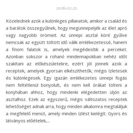
2026.02.22.
Közelednek azok a különleges pillanatok, amikor a család és
a barátok összegyűlnek, hogy megünnepeljék az élet apró
vagy nagyobb örömeit. Az ünnepi asztal köré gyűlve
nemcsak az együtt töltött idő válik emlékezetessé, hanem
a finom falatok is, amelyek megédesítik a perceket.
Azonban sokszor a rohanó mindennapokban nehéz időt
szakítani az előkészületekre, ezért jól jönnek azok a
receptek, amelyek gyorsan elkészíthetők, mégis ízletesek
és különlegesek. Egy igazán emlékezetes ünnepi fogás
nem feltétlenül bonyolult, és nem kell órákat tölteni a
konyhában ahhoz, hogy mindenki elégedetten üljön az
asztalhoz. Ezek az egyszerű, mégis változatos receptek
lehetőséget adnak arra, hogy minden alkalomra megtaláljuk
a megfelelő menüt, amely minden ízlést kielégít. Gyors és
látványos előételek,…