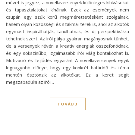
művet is jegyez, a novellaversenyek különleges kihívásokat
és tapasztalatokat kínálnak. Ezek az események nem
csupán egy szűk körű megmérettetésként szolgálnak,
hanem olyan közösségi és szakmai terek is, ahol az alkotók
egymást inspirálhatják, tanulhatnak, és új perspektívákra
tehetnek szert. Az írói pálya gyakran magányosnak tűnhet,
de a versenyek révén a kreatív energiák összefonódnak,
és egy sokszínűbb, izgalmasabb írói világ bontakozhat ki.
Motiváció és fejlődés egyaránt A novellaversenyek egyik
legnagyobb előnye, hogy egy konkrét határidő és téma
mentén ösztönzik az alkotókat. Ez a keret segít
megszabadulni az írói…
TOVÁBB