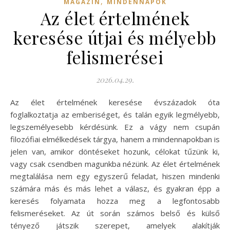
,
MAGAZIN
MINDENNAPOK
Az élet értelmének
keresése útjai és mélyebb
felismerései
2026.04.29.
Az élet értelmének keresése évszázadok óta
foglalkoztatja az emberiséget, és talán egyik legmélyebb,
legszemélyesebb kérdésünk. Ez a vágy nem csupán
filozófiai elmélkedések tárgya, hanem a mindennapokban is
jelen van, amikor döntéseket hozunk, célokat tűzünk ki,
vagy csak csendben magunkba nézünk. Az élet értelmének
megtalálása nem egy egyszerű feladat, hiszen mindenki
számára más és más lehet a válasz, és gyakran épp a
keresés folyamata hozza meg a legfontosabb
felismeréseket. Az út során számos belső és külső
tényező játszik szerepet, amelyek alakítják