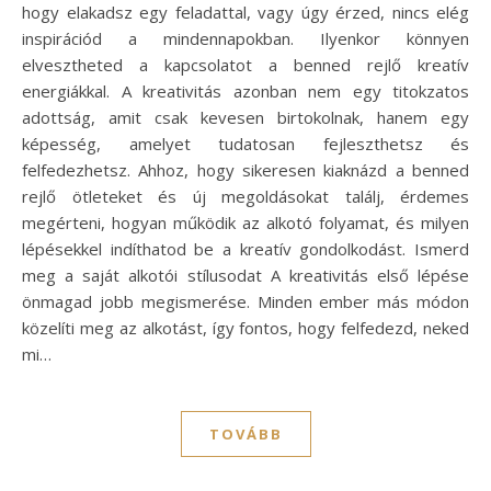
hogy elakadsz egy feladattal, vagy úgy érzed, nincs elég
inspirációd a mindennapokban. Ilyenkor könnyen
elvesztheted a kapcsolatot a benned rejlő kreatív
energiákkal. A kreativitás azonban nem egy titokzatos
adottság, amit csak kevesen birtokolnak, hanem egy
képesség, amelyet tudatosan fejleszthetsz és
felfedezhetsz. Ahhoz, hogy sikeresen kiaknázd a benned
rejlő ötleteket és új megoldásokat találj, érdemes
megérteni, hogyan működik az alkotó folyamat, és milyen
lépésekkel indíthatod be a kreatív gondolkodást. Ismerd
meg a saját alkotói stílusodat A kreativitás első lépése
önmagad jobb megismerése. Minden ember más módon
közelíti meg az alkotást, így fontos, hogy felfedezd, neked
mi…
TOVÁBB