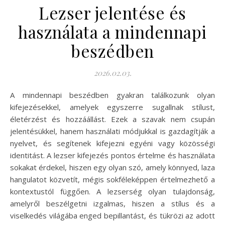
Lezser jelentése és
használata a mindennapi
beszédben
2026.02.03.
A mindennapi beszédben gyakran találkozunk olyan
kifejezésekkel, amelyek egyszerre sugallnak stílust,
életérzést és hozzáállást. Ezek a szavak nem csupán
jelentésükkel, hanem használati módjukkal is gazdagítják a
nyelvet, és segítenek kifejezni egyéni vagy közösségi
identitást. A lezser kifejezés pontos értelme és használata
sokakat érdekel, hiszen egy olyan szó, amely könnyed, laza
hangulatot közvetít, mégis sokféleképpen értelmezhető a
kontextustól függően. A lezserség olyan tulajdonság,
amelyről beszélgetni izgalmas, hiszen a stílus és a
viselkedés világába enged bepillantást, és tükrözi az adott