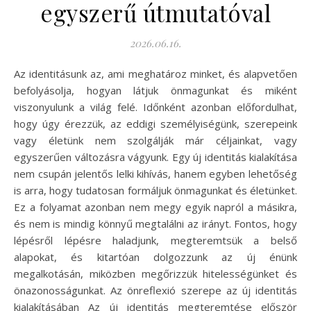
egyszerű útmutatóval
2026.06.16.
Az identitásunk az, ami meghatároz minket, és alapvetően
befolyásolja, hogyan látjuk önmagunkat és miként
viszonyulunk a világ felé. Időnként azonban előfordulhat,
hogy úgy érezzük, az eddigi személyiségünk, szerepeink
vagy életünk nem szolgálják már céljainkat, vagy
egyszerűen változásra vágyunk. Egy új identitás kialakítása
nem csupán jelentős lelki kihívás, hanem egyben lehetőség
is arra, hogy tudatosan formáljuk önmagunkat és életünket.
Ez a folyamat azonban nem megy egyik napról a másikra,
és nem is mindig könnyű megtalálni az irányt. Fontos, hogy
lépésről lépésre haladjunk, megteremtsük a belső
alapokat, és kitartóan dolgozzunk az új énünk
megalkotásán, miközben megőrizzük hitelességünket és
önazonosságunkat. Az önreflexió szerepe az új identitás
kialakításában Az új identitás megteremtése először