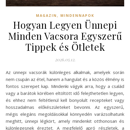
,
MAGAZIN
MINDENNAPOK
Hogyan Legyen Ünnepi
Minden Vacsora Egyszerű
Tippek és Ötletek
2026.05.12.
Az ünnepi vacsorák különleges alkalmak, amelyek során
nem csupán az étel, hanem a hangulat és a közös élmény is
fontos szerepet kap. Mindenki vágyik arra, hogy a család
vagy a barátok körében eltöltött idő felejthetetlen legyen,
és ehhez nem feltétlenül kell bonyolult recepteket vagy
hosszadalmas előkészületeket bevonni. Az egyszerű,
mégis elegáns megoldásokkal könnyedén varázsolhatunk
meghitt, ünnepi légkört, amely mindenkit otthonosan és
különlegesnek éreztet. A megfelelő apró részletek, a