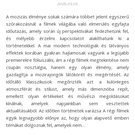
2026.05.01.
A mozizás élménye sokak számára többet jelent egyszerű
szórakozásnál: a filmek világába való elmerülés egyfajta
időutazás, amely során új perspektívákat fedezhetünk fel,
és mélyebb érzelmi kapcsolatot alakíthatunk ki a
történetekkel. A mai modern technológiák és látványos
effektek korában gyakran hajlamosak vagyunk a legújabb
premierekre fókuszálni, ám a régi filmek megtekintése nem
csupán nosztalgia, hanem egy olyan élmény, amely
gazdagítja a mozirajongók látókörét és megértését. Az
időtálló klasszikusok megőrizték azt a különleges
atmoszférát és stílust, amely más dimenzióba repít,
emellett olyan értékeket és művészi megoldásokat
kínálnak, amelyek napjainkban sem vesztettek
aktualitásukból. Az időtlen történetek varázsa A régi filmek
egyik legnagyobb előnye az, hogy olyan alapvető emberi
témákat dolgoznak fel, amelyek nem…