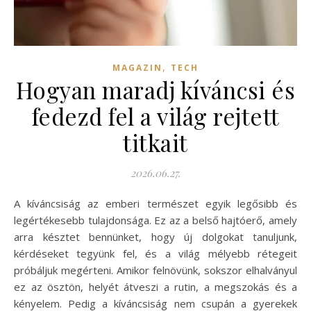
,
MAGAZIN
TECH
Hogyan maradj kíváncsi és
fedezd fel a világ rejtett
titkait
2026.06.27.
A kíváncsiság az emberi természet egyik legősibb és
legértékesebb tulajdonsága. Ez az a belső hajtóerő, amely
arra késztet bennünket, hogy új dolgokat tanuljunk,
kérdéseket tegyünk fel, és a világ mélyebb rétegeit
próbáljuk megérteni. Amikor felnövünk, sokszor elhalványul
ez az ösztön, helyét átveszi a rutin, a megszokás és a
kényelem. Pedig a kíváncsiság nem csupán a gyerekek