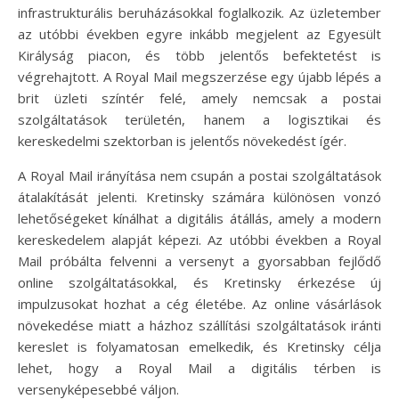
infrastrukturális beruházásokkal foglalkozik. Az üzletember
az utóbbi években egyre inkább megjelent az Egyesült
Királyság piacon, és több jelentős befektetést is
végrehajtott. A Royal Mail megszerzése egy újabb lépés a
brit üzleti színtér felé, amely nemcsak a postai
szolgáltatások területén, hanem a logisztikai és
kereskedelmi szektorban is jelentős növekedést ígér.
A Royal Mail irányítása nem csupán a postai szolgáltatások
átalakítását jelenti. Kretinsky számára különösen vonzó
lehetőségeket kínálhat a digitális átállás, amely a modern
kereskedelem alapját képezi. Az utóbbi években a Royal
Mail próbálta felvenni a versenyt a gyorsabban fejlődő
online szolgáltatásokkal, és Kretinsky érkezése új
impulzusokat hozhat a cég életébe. Az online vásárlások
növekedése miatt a házhoz szállítási szolgáltatások iránti
kereslet is folyamatosan emelkedik, és Kretinsky célja
lehet, hogy a Royal Mail a digitális térben is
versenyképesebbé váljon.