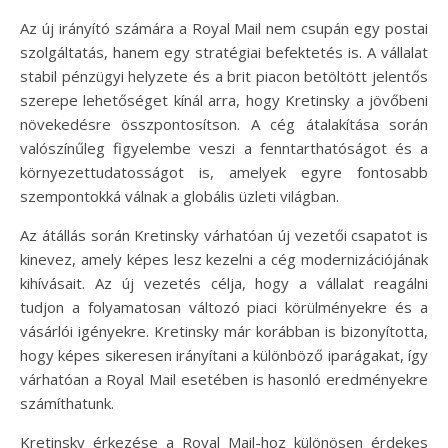
Az új irányító számára a Royal Mail nem csupán egy postai
szolgáltatás, hanem egy stratégiai befektetés is. A vállalat
stabil pénzügyi helyzete és a brit piacon betöltött jelentős
szerepe lehetőséget kínál arra, hogy Kretinsky a jövőbeni
növekedésre összpontosítson. A cég átalakítása során
valószínűleg figyelembe veszi a fenntarthatóságot és a
környezettudatosságot is, amelyek egyre fontosabb
szempontokká válnak a globális üzleti világban.
Az átállás során Kretinsky várhatóan új vezetői csapatot is
kinevez, amely képes lesz kezelni a cég modernizációjának
kihívásait. Az új vezetés célja, hogy a vállalat reagálni
tudjon a folyamatosan változó piaci körülményekre és a
vásárlói igényekre. Kretinsky már korábban is bizonyította,
hogy képes sikeresen irányítani a különböző iparágakat, így
várhatóan a Royal Mail esetében is hasonló eredményekre
számíthatunk.
Kretinsky érkezése a Royal Mail-hoz különösen érdekes