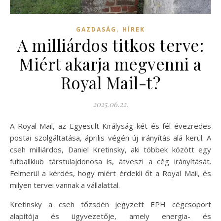
,
GAZDASÁG
HÍREK
A milliárdos titkos terve:
Miért akarja megvenni a
Royal Mail-t?
2025.06.22.
A Royal Mail, az Egyesült Királyság két és fél évezredes
postai szolgáltatása, április végén új irányítás alá kerül. A
cseh milliárdos, Daniel Kretinsky, aki többek között egy
futballklub társtulajdonosa is, átveszi a cég irányítását.
Felmerül a kérdés, hogy miért érdekli őt a Royal Mail, és
milyen tervei vannak a vállalattal.
Kretinsky a cseh tőzsdén jegyzett EPH cégcsoport
alapítója és ügyvezetője, amely energia- és