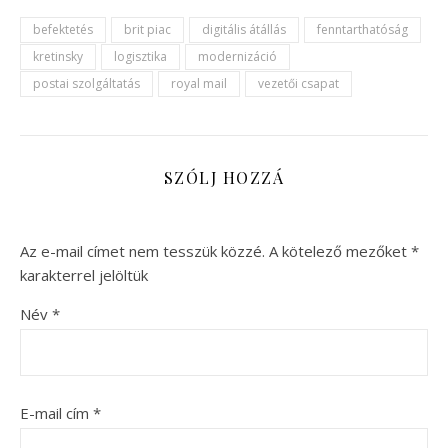
befektetés
brit piac
digitális átállás
fenntarthatóság
kretinsky
logisztika
modernizáció
postai szolgáltatás
royal mail
vezetői csapat
SZÓLJ HOZZÁ
Az e-mail címet nem tesszük közzé.
A kötelező mezőket
*
karakterrel jelöltük
Név
*
E-mail cím
*