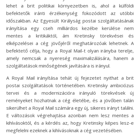
lehet a brit politikai környezetben is, ahol a külföldi
befektetők iránti érzékenység fokozódott az utóbbi
időszakban. Az Egyesült Királyság postai szolgáltatásának
irányítása egy cseh milliárdos kezébe kerülése nem
mentes a kritikáktól, ám Kretinsky törekvései és
elképzelései a cég jövőjéről meghatározóak lehetnek. A
befektető célja, hogy a Royal Mail-t olyan irányba terelje,
amely nemcsak a nyereség maximalizálására, hanem a
szolgáltatások minőségének javítására is irányul.
A Royal Mail irányítása tehát új fejezetet nyithat a brit
postai szolgáltatások történetében. Kretinsky ambiciózus
tervei és a modernizációra irányuló törekvések új
reményeket hozhatnak a cég életébe, és a jövőben talán
sikerülhet a Royal Mail számára egy új, sikeres irányt találni.
E változások végrehajtása azonban nem lesz mentes a
kihívásoktól, és a kérdés az, hogy Kretinsky képes lesz-e
megfelelni ezeknek a kihívásoknak a cég vezetésében.