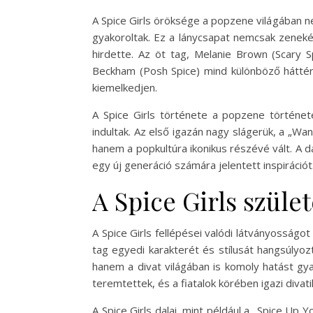
A Spice Girls öröksége a popzene világában ne
gyakoroltak. Ez a lánycsapat nemcsak zeneké
hirdette. Az öt tag, Melanie Brown (Scary S
Beckham (Posh Spice) mind különböző háttér
kiemelkedjen.
A Spice Girls története a popzene történet
indultak. Az első igazán nagy slágerük, a „Wan
hanem a popkultúra ikonikus részévé vált. A d
egy új generáció számára jelentett inspirációt
A Spice Girls szüle
A Spice Girls fellépései valódi látványosságo
tag egyedi karakterét és stílusát hangsúlyo
hanem a divat világában is komoly hatást gyako
teremtettek, és a fiatalok körében igazi divati
A Spice Girls dalai, mint például a „Spice Up 