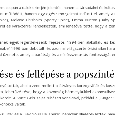
m csupán a dalok szintjén jelentős, hanem a társadalmi és kultur
nt működött, hanem egy egész mozgalmat indított el, amely a 
pice), Melanie Chisholm (Sporty Spice), Emma Bunton (Baby Spice
rel és karakterrel rendelkeztek, ami lehetővé tette, hogy a z
ének egyik legérdekesebb fejezete. 1994-ben alakultak, és k
nabe” 1996-ban debütált, és azonnal világszerte óriási sikert arat
al üzenete, amely a barátság és a női összetartás fontosságát emel
.
tése és fellépése a popszínt
t nyújtottak, ahol a zene mellett a látványos koreográfiák és k
zta, lehetővé téve, hogy a közönség bármelyikükkel azonosulhass
rolt. A Spice Girls saját ruházati vonalaival, például a „Ginger 
konokká váltak.
Your Life” és a „Say You’ll Be There”, nemcsak slágerek lettek, han