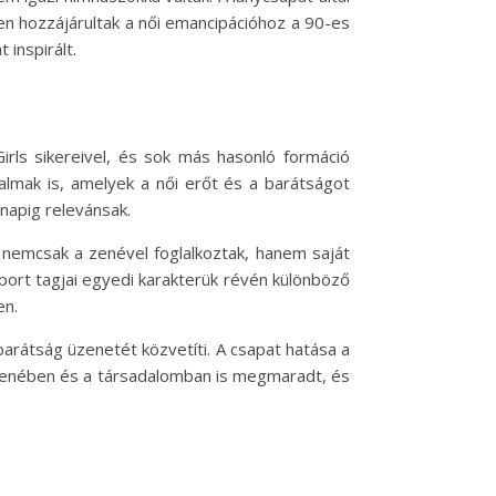
sen hozzájárultak a női emancipációhoz a 90-es
 inspirált.
irls sikereivel, és sok más hasonló formáció
almak is, amelyek a női erőt és a barátságot
napig relevánsak.
 nemcsak a zenével foglalkoztak, hanem saját
oport tagjai egyedi karakterük révén különböző
en.
 barátság üzenetét közvetíti. A csapat hatása a
opzenében és a társadalomban is megmaradt, és