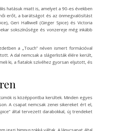
ális hatásuk miatt is, amelyet a 90-es években
női erőt, a barátságot és az önmegvalósítást
), Geri Halliwell (Ginger Spice) és Victoria
enekar sokszínűsége és vonzereje még inkább
ezdetben a „Touch” néven ismert formációval
ott. A dal nemcsak a slágerlisták élére került,
i ki, a fiatalok szívéhez gyorsan eljutott, és
éren
osztümök is középpontba kerültek. Minden egyes
on. A csapat nemcsak zenei sikereket ért el,
Spice” által tervezett darabokkal, új trendeket
em igazi himnuszokká váltak. A lánycsapat által