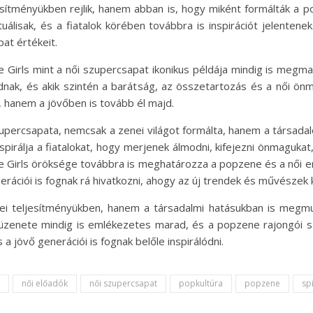
sítményükben rejlik, hanem abban is, hogy miként formálták a p
álisak, és a fiatalok körében továbbra is inspirációt jelentenek
pat értékeit.
ce Girls mint a női szupercsapat ikonikus példája mindig is megm
dnak, és akik szintén a barátság, az összetartozás és a női önm
 hanem a jövőben is tovább él majd.
upercsapata, nemcsak a zenei világot formálta, hanem a társadal
pirálja a fiatalokat, hogy merjenek álmodni, kifejezni önmagukat
ice Girls öröksége továbbra is meghatározza a popzene és a női 
erációi is fognak rá hivatkozni, ahogy az új trendek és művészek k
ei teljesítményükben, hanem a társadalmi hatásukban is megmut
 üzenete mindig is emlékezetes marad, és a popzene rajongói 
 a jövő generációi is fognak belőle inspirálódni.
női előadók
női szupercsapat
popkultúra
popzene
spi