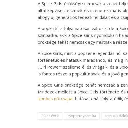
A Spice Girls öröksége nemcsak a zenei telje
által képviselt eszmék és üzenetek ma is aktu
ahogy új generációk fedezik fel dalait és a csa
A popkultúra folyamatosan változik, de a Spi
színpadra, akik a Spice Girls nyomdokain hala
öröksége tehát nemcsak egy múltnak a része,
A Spice Girls, mint a popzene legendás női sz
történetük és hatásuk maradandó, és máig ins
„Girl Power” szelleme él és virágzik, és a Sp
is fontos része a popkultúrának, és a jövő gen
A Spice Girls öröksége tehát nemcsak a zen
Mindezek mellett a Spice Girls története és
ikonikus női csapat
hatása tehát folytatódik, és
90-es évek
csoportdynamika
ikonikus dalok