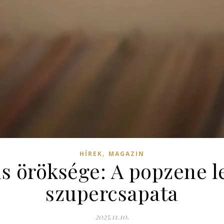
,
HÍREK
MAGAZIN
ls öröksége: A popzene 
szupercsapata
2025.11.10.