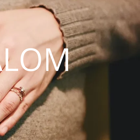
ALOM
N