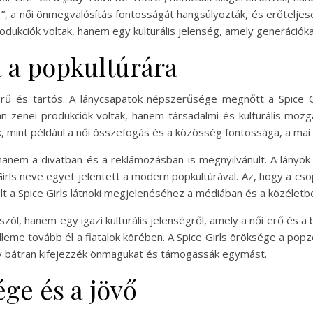
r”, a női önmegvalósítás fontosságát hangsúlyozták, és erőtelje
dukciók voltak, hanem egy kulturális jelenség, amely generációkat
a a popkultúrára
örű és tartós. A lánycsapatok népszerűsége megnőtt a Spice G
 zenei produkciók voltak, hanem társadalmi és kulturális mozg
k, mint például a női összefogás és a közösség fontossága, a mai 
anem a divatban és a reklámozásban is megnyilvánult. A lányok
Girls neve egyet jelentett a modern popkultúrával. Az, hogy a cs
lt a Spice Girls látnoki megjelenéséhez a médiában és a közéletb
zól, hanem egy igazi kulturális jelenségről, amely a női erő és a
elleme tovább él a fiatalok körében. A Spice Girls öröksége a p
hogy bátran kifejezzék önmagukat és támogassák egymást.
ége és a jövő