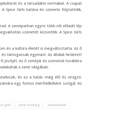
opkultúrát és a társadalmi normákat. A csapat
. A Spice Girls hatása és üzenete folytatódik,
arad. A zeneiparban egyre több női előadó lép
egvalósítás üzenetét közvetítik. A Spice Girls
om és a kultúra életét is megváltoztatta. Az ő
, és támogassák egymást. Az általuk hirdetett
erő jövőjét. Az ő zenéjük és üzenetük továbbra
ialakulnak a zene világában.
atkozik, és ez a hatás máig élő és virágzó.
számára egy fontos mérföldkőként szolgál. Az
ce girls
zenei örökség
zenetörténet