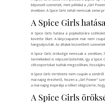
képviselt üzenetek, mint például a „Girl Powe
években. A Spice Girls tehát nemcsak zenei pro
A Spice Girls hatás
A Spice Girls hatása a popkultúrára szélesk
követte őket. A lánycsapatok már nem csupán
hangsúlyozták. Az általuk közvetített üzenete
A Spice Girls öröksége nemcsak a zenében, h
termékeiket is népszerűsítették, így a Spice 
célcsoportokat tudtak megszólítani, hozzájáru
A Spice Girls története nem csupán a zenéről s
mai napig érezhető, hiszen a „Girl Power” sz
a mai napig inspirálja a nőket világszerte, 
A Spice Girls öröks