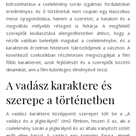
kölcsönhatása a cselekmény során izgalmas fordulatokat
eredményez. Az ő történetük nem csupán egy klasszikus
mese újragondolása, hanem a szeretet, a hatalom és a
megváltás mélyebb rétegeit is feltárja. A megfelelő
szereplők kiválasztása elengedhetetlen ahhoz, hogy a
nézők valóban beleéljék magukat a cselekménybe, és a
karakterek érzelmei hitelesen tükröződjenek a vásznon. A
következő szekciókban részletesen megvizsgáljuk a film
főbb karaktereit, azok fejlődését és a szereplők közötti
dinamikát, ami a film különleges élményévé teszi.
A vadász karaktere és
szerepe a történetben
A vadász karaktere középponti szerepet tölt be a „A
vadász és a jégkirálynő” című filmben, hiszen ő az, aki a
cselekmény során a jégkirálynő és az általa irányított sötét
erők ellen harcol. A vadász egy komplex figura, akinek