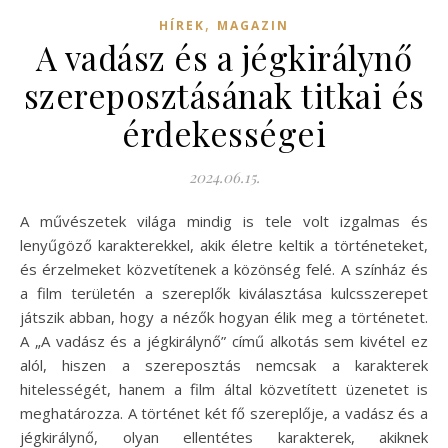
,
HÍREK
MAGAZIN
A vadász és a jégkirálynő
szereposztásának titkai és
érdekességei
2024.06.15.
A művészetek világa mindig is tele volt izgalmas és
lenyűgöző karakterekkel, akik életre keltik a történeteket,
és érzelmeket közvetítenek a közönség felé. A színház és
a film területén a szereplők kiválasztása kulcsszerepet
játszik abban, hogy a nézők hogyan élik meg a történetet.
A „A vadász és a jégkirálynő” című alkotás sem kivétel ez
alól, hiszen a szereposztás nemcsak a karakterek
hitelességét, hanem a film által közvetített üzenetet is
meghatározza. A történet két fő szereplője, a vadász és a
jégkirálynő, olyan ellentétes karakterek, akiknek