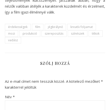
teljesítmények kulcsszerepet játszanak abban, hogy a
nézők valóban átéljék a karakterek küzdelmét és érzelmeit,
így a film igazi élménnyé válik.
érdekességek
film
jégkirálynő
kreatív folyamat
mozi
produkció
szereposztás
színészek
titkok
vadász
SZÓLJ HOZZÁ
Az e-mail címet nem tesszük közzé.
A kötelező mezőket
*
karakterrel jelöltük
Név
*