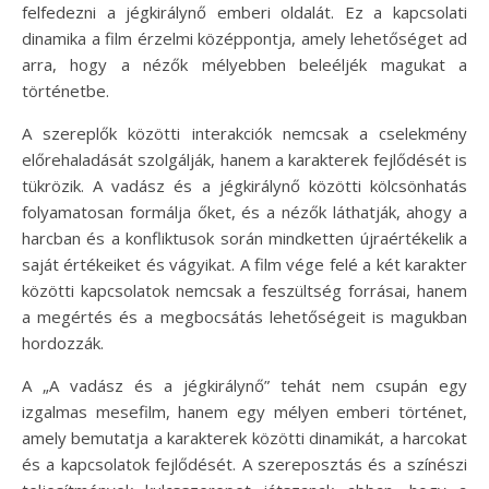
felfedezni a jégkirálynő emberi oldalát. Ez a kapcsolati
dinamika a film érzelmi középpontja, amely lehetőséget ad
arra, hogy a nézők mélyebben beleéljék magukat a
történetbe.
A szereplők közötti interakciók nemcsak a cselekmény
előrehaladását szolgálják, hanem a karakterek fejlődését is
tükrözik. A vadász és a jégkirálynő közötti kölcsönhatás
folyamatosan formálja őket, és a nézők láthatják, ahogy a
harcban és a konfliktusok során mindketten újraértékelik a
saját értékeiket és vágyikat. A film vége felé a két karakter
közötti kapcsolatok nemcsak a feszültség forrásai, hanem
a megértés és a megbocsátás lehetőségeit is magukban
hordozzák.
A „A vadász és a jégkirálynő” tehát nem csupán egy
izgalmas mesefilm, hanem egy mélyen emberi történet,
amely bemutatja a karakterek közötti dinamikát, a harcokat
és a kapcsolatok fejlődését. A szereposztás és a színészi