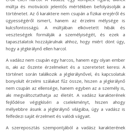
múltja és motivációi jelentős mértékben befolyásolják a
történetet. Az ő karaktere nem csupán a fizikai erejéről és
ügyességéről ismert, hanem az érzelmi mélysége is
kulcsfontosságú. A múltjában elkövetett hibák és
veszteségek formálják a személyiségét, és ezek a
tapasztalatok hozzájárulnak ahhoz, hogy miért dönt úgy,
hogy a jégkirálynő ellen harcol.
A vadász nem csupán egy harcos, hanem egy olyan ember
is, aki az őszinte érzelmeket és a szeretetet keresi. A
történet során találkozik a jégkirálynővel, és kapcsolatuk
bonyolult érzelmi szálakat fűz össze, hiszen a jégkirálynő
nem csupán az ellensége, hanem egyben az a személy is,
aki megváltoztathatja az életét. A vadász karakterének
fejlődése végigkíséri a cselekményt, hiszen ahogy
mélyebbre ásunk a jégkirálynő világába, úgy a vadász is
felfedezi saját érzelmeit és valódi vágyait.
A szereposztás szempontjából a vadász karakterének