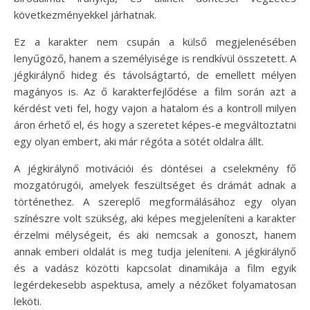
következményekkel járhatnak.
Ez a karakter nem csupán a külső megjelenésében
lenyűgöző, hanem a személyisége is rendkívül összetett. A
jégkirálynő hideg és távolságtartó, de emellett mélyen
magányos is. Az ő karakterfejlődése a film során azt a
kérdést veti fel, hogy vajon a hatalom és a kontroll milyen
áron érhető el, és hogy a szeretet képes-e megváltoztatni
egy olyan embert, aki már régóta a sötét oldalra állt.
A jégkirálynő motivációi és döntései a cselekmény fő
mozgatórugói, amelyek feszültséget és drámát adnak a
történethez. A szereplő megformálásához egy olyan
színészre volt szükség, aki képes megjeleníteni a karakter
érzelmi mélységeit, és aki nemcsak a gonoszt, hanem
annak emberi oldalát is meg tudja jeleníteni. A jégkirálynő
és a vadász közötti kapcsolat dinamikája a film egyik
legérdekesebb aspektusa, amely a nézőket folyamatosan
leköti.