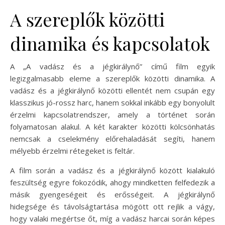
A szereplők közötti
dinamika és kapcsolatok
A „A vadász és a jégkirálynő” című film egyik
legizgalmasabb eleme a szereplők közötti dinamika. A
vadász és a jégkirálynő közötti ellentét nem csupán egy
klasszikus jó-rossz harc, hanem sokkal inkább egy bonyolult
érzelmi kapcsolatrendszer, amely a történet során
folyamatosan alakul. A két karakter közötti kölcsönhatás
nemcsak a cselekmény előrehaladását segíti, hanem
mélyebb érzelmi rétegeket is feltár.
A film során a vadász és a jégkirálynő között kialakuló
feszültség egyre fokozódik, ahogy mindketten felfedezik a
másik gyengeségeit és erősségeit. A jégkirálynő
hidegsége és távolságtartása mögött ott rejlik a vágy,
hogy valaki megértse őt, míg a vadász harcai során képes