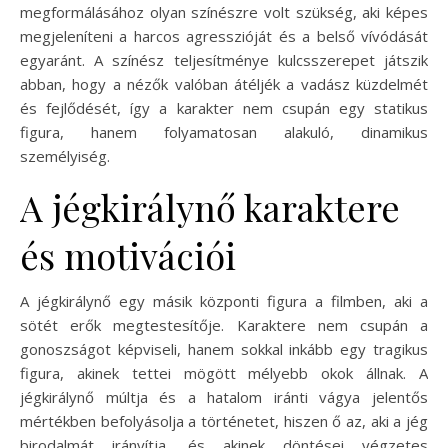
megformálásához olyan színészre volt szükség, aki képes
megjeleníteni a harcos agresszióját és a belső vívódását
egyaránt. A színész teljesítménye kulcsszerepet játszik
abban, hogy a nézők valóban átéljék a vadász küzdelmét
és fejlődését, így a karakter nem csupán egy statikus
figura, hanem folyamatosan alakuló, dinamikus
személyiség.
A jégkirálynő karaktere
és motivációi
A jégkirálynő egy másik központi figura a filmben, aki a
sötét erők megtestesítője. Karaktere nem csupán a
gonoszságot képviseli, hanem sokkal inkább egy tragikus
figura, akinek tettei mögött mélyebb okok állnak. A
jégkirálynő múltja és a hatalom iránti vágya jelentős
mértékben befolyásolja a történetet, hiszen ő az, aki a jég
birodalmát irányítja, és akinek döntései végzetes