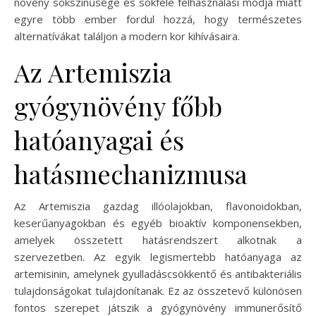
növény sokszínűsége és sokféle felhasználási módja miatt
egyre több ember fordul hozzá, hogy természetes
alternatívákat találjon a modern kor kihívásaira.
Az Artemiszia
gyógynövény főbb
hatóanyagai és
hatásmechanizmusa
Az Artemiszia gazdag illóolajokban, flavonoidokban,
keserűanyagokban és egyéb bioaktív komponensekben,
amelyek összetett hatásrendszert alkotnak a
szervezetben. Az egyik legismertebb hatóanyaga az
artemisinin, amelynek gyulladáscsökkentő és antibakteriális
tulajdonságokat tulajdonítanak. Ez az összetevő különösen
fontos szerepet játszik a gyógynövény immunerősítő