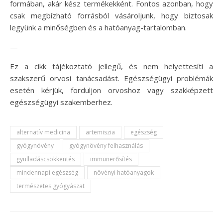
formában, akár kész termékekként. Fontos azonban, hogy
csak megbízható forrásból vásároljunk, hogy biztosak
legyünk a minőségben és a hatóanyag-tartalomban.
—
Ez a cikk tájékoztató jellegű, és nem helyettesíti a
szakszerű orvosi tanácsadást. Egészségügyi problémák
esetén kérjük, forduljon orvoshoz vagy szakképzett
egészségügyi szakemberhez.
alternatív medicina
artemiszia
egészség
gyógynövény
gyógynövény felhasználás
gyulladáscsökkentés
immunerősítés
mindennapi egészség
növényi hatóanyagok
természetes gyógyászat