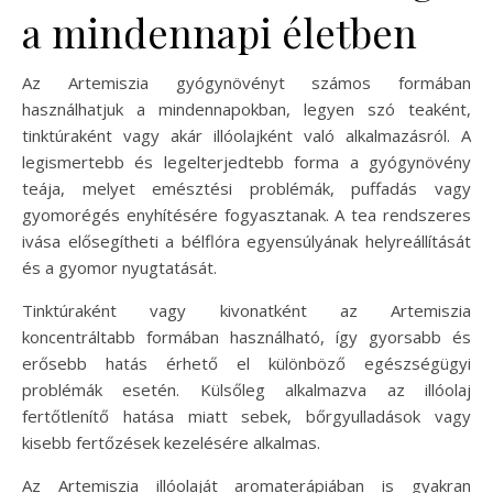
a mindennapi életben
Az Artemiszia gyógynövényt számos formában
használhatjuk a mindennapokban, legyen szó teaként,
tinktúraként vagy akár illóolajként való alkalmazásról. A
legismertebb és legelterjedtebb forma a gyógynövény
teája, melyet emésztési problémák, puffadás vagy
gyomorégés enyhítésére fogyasztanak. A tea rendszeres
ivása elősegítheti a bélflóra egyensúlyának helyreállítását
és a gyomor nyugtatását.
Tinktúraként vagy kivonatként az Artemiszia
koncentráltabb formában használható, így gyorsabb és
erősebb hatás érhető el különböző egészségügyi
problémák esetén. Külsőleg alkalmazva az illóolaj
fertőtlenítő hatása miatt sebek, bőrgyulladások vagy
kisebb fertőzések kezelésére alkalmas.
Az Artemiszia illóolaját aromaterápiában is gyakran