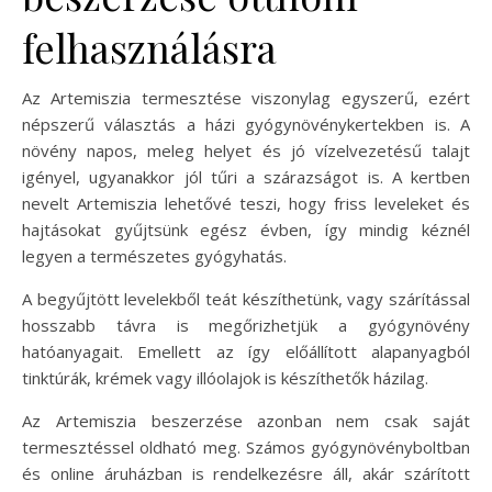
felhasználásra
Az Artemiszia termesztése viszonylag egyszerű, ezért
népszerű választás a házi gyógynövénykertekben is. A
növény napos, meleg helyet és jó vízelvezetésű talajt
igényel, ugyanakkor jól tűri a szárazságot is. A kertben
nevelt Artemiszia lehetővé teszi, hogy friss leveleket és
hajtásokat gyűjtsünk egész évben, így mindig kéznél
legyen a természetes gyógyhatás.
A begyűjtött levelekből teát készíthetünk, vagy szárítással
hosszabb távra is megőrizhetjük a gyógynövény
hatóanyagait. Emellett az így előállított alapanyagból
tinktúrák, krémek vagy illóolajok is készíthetők házilag.
Az Artemiszia beszerzése azonban nem csak saját
termesztéssel oldható meg. Számos gyógynövényboltban
és online áruházban is rendelkezésre áll, akár szárított