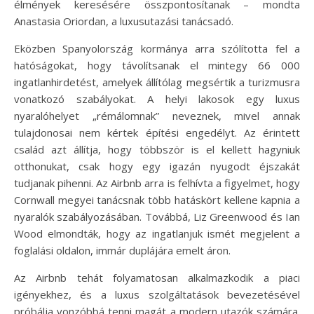
élmények keresésére összpontosítanak – mondta
Anastasia Oriordan, a luxusutazási tanácsadó.
Eközben Spanyolország kormánya arra szólította fel a
hatóságokat, hogy távolítsanak el mintegy 66 000
ingatlanhirdetést, amelyek állítólag megsértik a turizmusra
vonatkozó szabályokat. A helyi lakosok egy luxus
nyaralóhelyet „rémálomnak” neveznek, mivel annak
tulajdonosai nem kértek építési engedélyt. Az érintett
család azt állítja, hogy többször is el kellett hagyniuk
otthonukat, csak hogy egy igazán nyugodt éjszakát
tudjanak pihenni. Az Airbnb arra is felhívta a figyelmet, hogy
Cornwall megyei tanácsnak több hatáskört kellene kapnia a
nyaralók szabályozásában. Továbbá, Liz Greenwood és Ian
Wood elmondták, hogy az ingatlanjuk ismét megjelent a
foglalási oldalon, immár duplájára emelt áron.
Az Airbnb tehát folyamatosan alkalmazkodik a piaci
igényekhez, és a luxus szolgáltatások bevezetésével
próbálja vonzóbbá tenni magát a modern utazók számára.