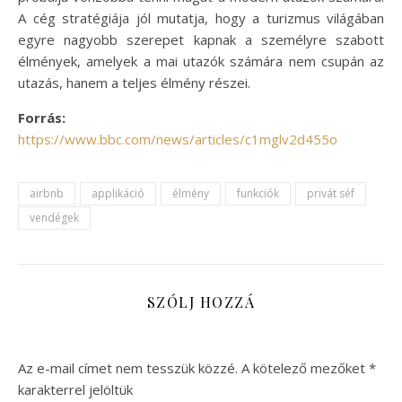
A cég stratégiája jól mutatja, hogy a turizmus világában
egyre nagyobb szerepet kapnak a személyre szabott
élmények, amelyek a mai utazók számára nem csupán az
utazás, hanem a teljes élmény részei.
Forrás:
https://www.bbc.com/news/articles/c1mglv2d455o
airbnb
applikáció
élmény
funkciók
privát séf
vendégek
SZÓLJ HOZZÁ
Az e-mail címet nem tesszük közzé.
A kötelező mezőket
*
karakterrel jelöltük