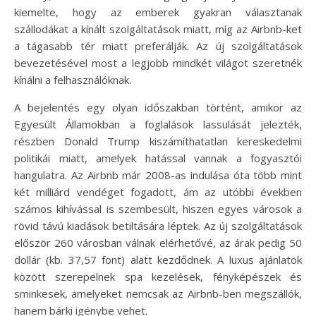
kiemelte, hogy az emberek gyakran választanak
szállodákat a kínált szolgáltatások miatt, míg az Airbnb-ket
a tágasabb tér miatt preferálják. Az új szolgáltatások
bevezetésével most a legjobb mindkét világot szeretnék
kínálni a felhasználóknak.
A bejelentés egy olyan időszakban történt, amikor az
Egyesült Államokban a foglalások lassulását jelezték,
részben Donald Trump kiszámíthatatlan kereskedelmi
politikái miatt, amelyek hatással vannak a fogyasztói
hangulatra. Az Airbnb már 2008-as indulása óta több mint
két milliárd vendéget fogadott, ám az utóbbi években
számos kihívással is szembesült, hiszen egyes városok a
rövid távú kiadások betiltására léptek. Az új szolgáltatások
először 260 városban válnak elérhetővé, az árak pedig 50
dollár (kb. 37,57 font) alatt kezdődnek. A luxus ajánlatok
között szerepelnek spa kezelések, fényképészek és
sminkesek, amelyeket nemcsak az Airbnb-ben megszállók,
hanem bárki igénybe vehet.