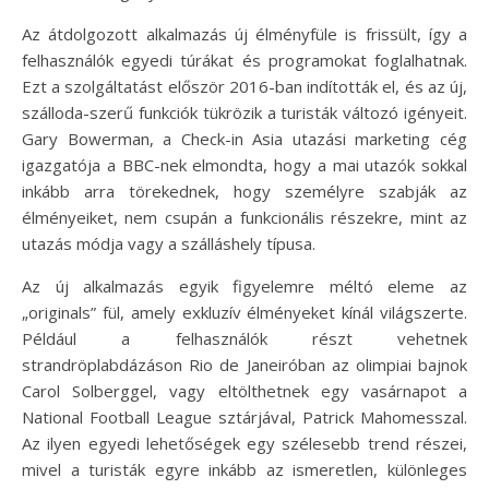
Az átdolgozott alkalmazás új élményfüle is frissült, így a
felhasználók egyedi túrákat és programokat foglalhatnak.
Ezt a szolgáltatást először 2016-ban indították el, és az új,
szálloda-szerű funkciók tükrözik a turisták változó igényeit.
Gary Bowerman, a Check-in Asia utazási marketing cég
igazgatója a BBC-nek elmondta, hogy a mai utazók sokkal
inkább arra törekednek, hogy személyre szabják az
élményeiket, nem csupán a funkcionális részekre, mint az
utazás módja vagy a szálláshely típusa.
Az új alkalmazás egyik figyelemre méltó eleme az
„originals” fül, amely exkluzív élményeket kínál világszerte.
Például a felhasználók részt vehetnek
strandröplabdázáson Rio de Janeiróban az olimpiai bajnok
Carol Solberggel, vagy eltölthetnek egy vasárnapot a
National Football League sztárjával, Patrick Mahomesszal.
Az ilyen egyedi lehetőségek egy szélesebb trend részei,
mivel a turisták egyre inkább az ismeretlen, különleges