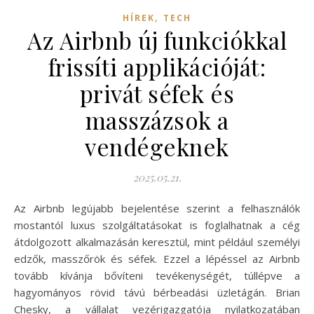
,
HÍREK
TECH
Az Airbnb új funkciókkal
frissíti applikációját:
privát séfek és
masszázsok a
vendégeknek
2025.05.21.
Az Airbnb legújabb bejelentése szerint a felhasználók
mostantól luxus szolgáltatásokat is foglalhatnak a cég
átdolgozott alkalmazásán keresztül, mint például személyi
edzők, masszőrök és séfek. Ezzel a lépéssel az Airbnb
tovább kívánja bővíteni tevékenységét, túllépve a
hagyományos rövid távú bérbeadási üzletágán. Brian
Chesky, a vállalat vezérigazgatója nyilatkozatában