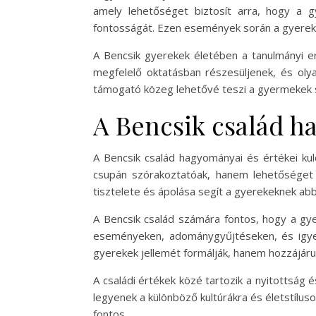
amely lehetőséget biztosít arra, hogy a g
fontosságát. Ezen események során a gyerekek
A Bencsik gyerekek életében a tanulmányi er
megfelelő oktatásban részesüljenek, és olya
támogató közeg lehetővé teszi a gyermekek s
A Bencsik család h
A Bencsik család hagyományai és értékei ku
csupán szórakoztatóak, hanem lehetőséget 
tisztelete és ápolása segít a gyerekeknek ab
A Bencsik család számára fontos, hogy a gye
eseményeken, adománygyűjtéseken, és igyek
gyerekek jellemét formálják, hanem hozzájárul
A családi értékek közé tartozik a nyitottság 
legyenek a különböző kultúrákra és életstílus
fontos.