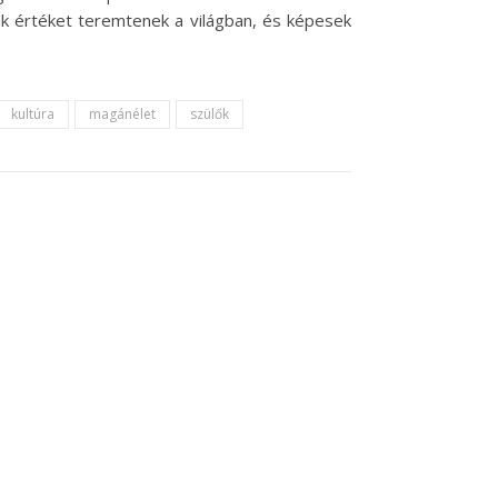
akik értéket teremtenek a világban, és képesek
kultúra
magánélet
szülők