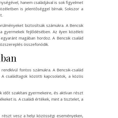
ységével, hanem családjával is sok figyelmet
zéletben is jelentőséggel bírnak. Sokszor a
t.
örülményeket biztosítsák számukra. A Bencsik
 a gyermekek fejlődésében. Az ilyen közéleti
 egyaránt magában hordoz. A Bencsik család
közszereplés összefonódik.
dban
 rendkívül fontos számukra. A Bencsik-család
 A családtagok közötti kapcsolatok, a közös
 időt szakítani gyermekeire, és aktívan részt
eket is. A családi értékek, mint a tisztelet, a
an részt vesz a helyi közösségi eseményeken,