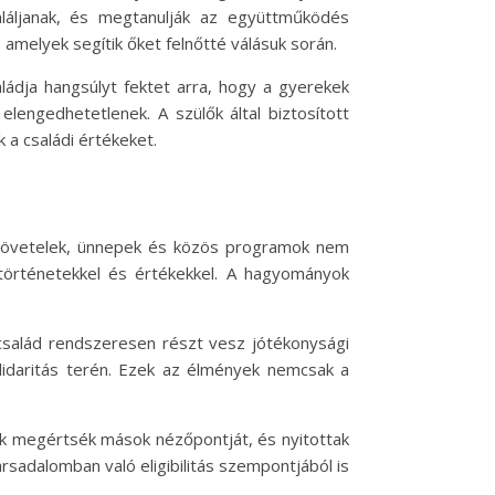
aláljanak, és megtanulják az együttműködés
melyek segítik őket felnőtté válásuk során.
ládja hangsúlyt fektet arra, hogy a gyerekek
lengedhetetlenek. A szülők által biztosított
a családi értékeket.
zejövetelek, ünnepek és közös programok nem
történetekkel és értékekkel. A hagyományok
 család rendszeresen részt vesz jótékonysági
idaritás terén. Ezek az élmények nemcsak a
keik megértsék mások nézőpontját, és nyitottak
rsadalomban való eligibilitás szempontjából is