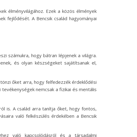
rekek élményvilágához. Ezek a közös élmények
nek fejlődését. A Bencsik család hagyományai
szi számukra, hogy bátran lépjenek a világra.
nek, és olyan készségeket sajátítsanak el,
tönzi őket arra, hogy felfedezzék érdeklődési
 tevékenységek nemcsak a fizikai és mentális
is. A család arra tanítja őket, hogy fontos,
vásaira való felkészülés érdekében a Bencsik
hez való kapcsolódásról és a társadalmi