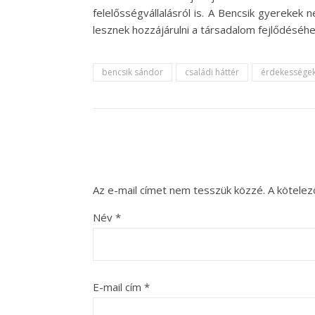
felelősségvállalásról is. A Bencsik gyerekek 
lesznek hozzájárulni a társadalom fejlődéséhe
bencsik sándor
családi háttér
érdekessége
Az e-mail címet nem tesszük közzé.
A kötele
Név
*
E-mail cím
*