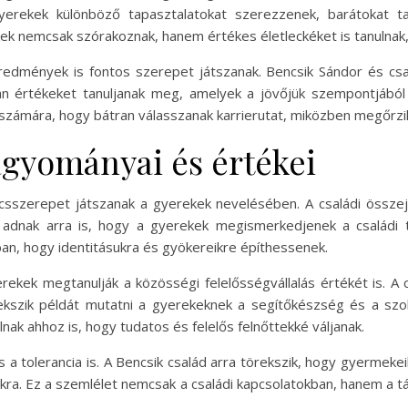
yerekek különböző tapasztalatokat szerezzenek, barátokat t
 nemcsak szórakoznak, hanem értékes életleckéket is tanulnak, a
edmények is fontos szerepet játszanak. Bencsik Sándor és csa
n értékeket tanuljanak meg, amelyek a jövőjük szempontjából e
zámára, hogy bátran válasszanak karrierutat, miközben megőrzik 
agyományai és értékei
lcsszerepet játszanak a gyerekek nevelésében. A családi öss
adnak arra is, hogy a gyerekek megismerkedjenek a családi 
ban, hogy identitásukra és gyökereikre építhessenek.
rekek megtanulják a közösségi felelősségvállalás értékét is. A
szik példát mutatni a gyerekeknek a segítőkészség és a szol
nak ahhoz is, hogy tudatos és felelős felnőttekké váljanak.
és a tolerancia is. A Bencsik család arra törekszik, hogy gyerme
okra. Ez a szemlélet nemcsak a családi kapcsolatokban, hanem a tá