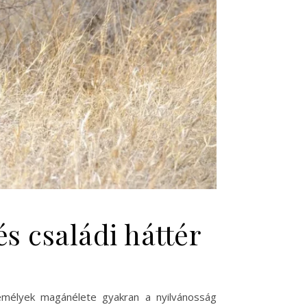
s családi háttér
zemélyek magánélete gyakran a nyilvánosság