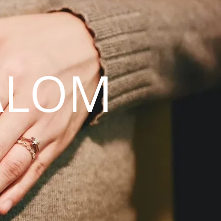
ALOM
N