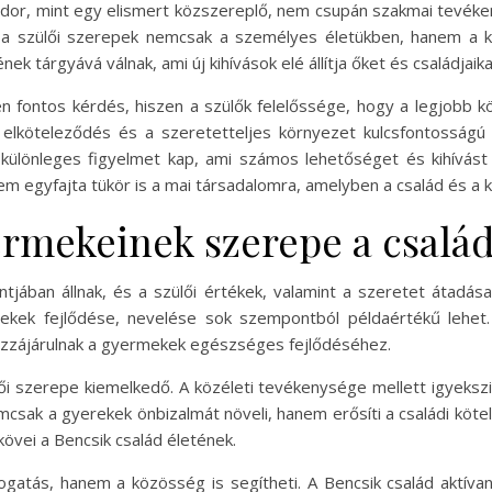
ndor, mint egy elismert közszereplő, nem csupán szakmai tevéken
s a szülői szerepek nemcsak a személyes életükben, hanem a kö
k tárgyává válnak, ami új kihívások elé állítja őket és családjaika
n fontos kérdés, hiszen a szülők felelőssége, hogy a legjobb k
i elköteleződés és a szeretetteljes környezet kulcsfontosságú
különleges figyelmet kap, ami számos lehetőséget és kihívást
m egyfajta tükör is a mai társadalomra, amelyben a család és a 
ermekeinek szerepe a csalá
jában állnak, és a szülői értékek, valamint a szeretet átadása
rekek fejlődése, nevelése sok szempontból példaértékű lehet.
zzájárulnak a gyermekek egészséges fejlődéséhez.
 szerepe kiemelkedő. A közéleti tevékenysége mellett igyekszik
csak a gyerekek önbizalmát növeli, hanem erősíti a családi kötelék
kövei a Bencsik család életének.
gatás, hanem a közösség is segítheti. A Bencsik család aktív