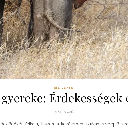
MAGAZIN
gyereke: Érdekességek é
2025.05.26.
eklődését felkelti, hiszen a közéletben aktívan szereplő s