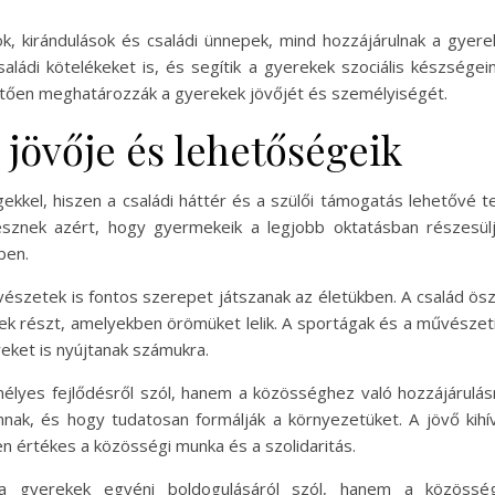
k, kirándulások és családi ünnepek, mind hozzájárulnak a gye
aládi kötelékeket is, és segítik a gyerekek szociális készségei
tően meghatározzák a gyerekek jövőjét és személyiségét.
jövője és lehetőségeik
ekkel, hiszen a családi háttér és a szülői támogatás lehetővé te
znek azért, hogy gyermekeik a legjobb oktatásban részesülje
ben.
szetek is fontos szerepet játszanak az életükben. A család ösz
k részt, amelyekben örömüket lelik. A sportágak és a művészeti
eket is nyújtanak számukra.
yes fejlődésről szól, hanem a közösséghez való hozzájárulásról 
nak, és hogy tudatosan formálják a környezetüket. A jövő kihí
n értékes a közösségi munka és a szolidaritás.
a gyerekek egyéni boldogulásáról szól, hanem a közösség