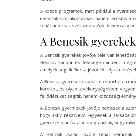
A közös programok, mint például a nyaraláso
nemcsak szórakoztatóak, hanem erősítik a cs
tehát nemcsak szórakoztatóak, hanem alapve
A Bencsik gyerekek 
A Bencsik gyerekek jövője tele van lehetőség
Bencsik Sándor és felesége mindent megtes
amelyek segítik őket a jövőbeli céljaik elérésé
A Bencsik gyerekek számára a sport és a művé
köreiket, és olyan tevékenységekben vegyene
fejlődésüket segítik, hanem közösségi élmény
A Bencsik gyermekek jövője nemcsak a személ
hogy aktív résztvevői legyenek a társadalom
gyerekek már fiatalon megtanulják, hogy milye
A Bencsik család jövője tehát nemcsak 