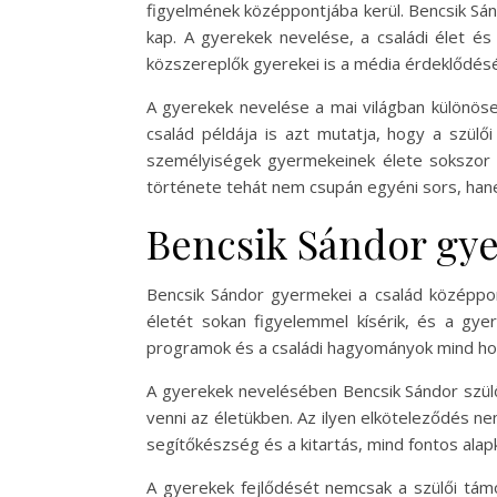
figyelmének középpontjába kerül. Bencsik Sá
kap. A gyerekek nevelése, a családi élet é
közszereplők gyerekei is a média érdeklődéséne
A gyerekek nevelése a mai világban különöse
család példája is azt mutatja, hogy a szülő
személyiségek gyermekeinek élete sokszor 
története tehát nem csupán egyéni sors, hane
Bencsik Sándor gy
Bencsik Sándor gyermekei a család középpont
életét sokan figyelemmel kísérik, és a gye
programok és a családi hagyományok mind ho
A gyerekek nevelésében Bencsik Sándor szülői
venni az életükben. Az ilyen elköteleződés nem
segítőkészség és a kitartás, mind fontos alap
A gyerekek fejlődését nemcsak a szülői támo