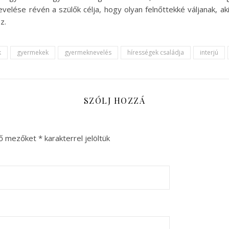
nevelése révén a szülők célja, hogy olyan felnőttekké váljanak, 
z.
k
gyermekek
gyermeknevelés
hírességek családja
interjú
SZÓLJ HOZZÁ
ző mezőket
*
karakterrel jelöltük