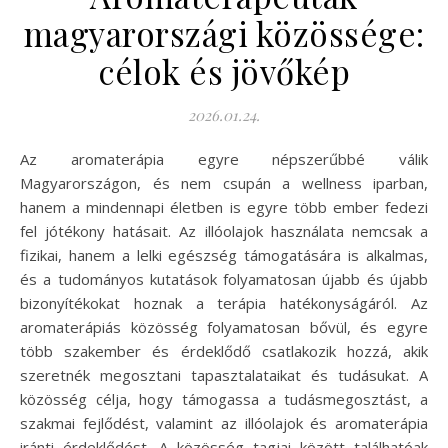
magyarországi közössége:
célok és jövőkép
2026.01.24.
Az aromaterápia egyre népszerűbbé válik
Magyarországon, és nem csupán a wellness iparban,
hanem a mindennapi életben is egyre több ember fedezi
fel jótékony hatásait. Az illóolajok használata nemcsak a
fizikai, hanem a lelki egészség támogatására is alkalmas,
és a tudományos kutatások folyamatosan újabb és újabb
bizonyítékokat hoznak a terápia hatékonyságáról. Az
aromaterápiás közösség folyamatosan bővül, és egyre
több szakember és érdeklődő csatlakozik hozzá, akik
szeretnék megosztani tapasztalataikat és tudásukat. A
közösség célja, hogy támogassa a tudásmegosztást, a
szakmai fejlődést, valamint az illóolajok és aromaterápia
iránti érdeklődést. A közösség tagjai között találhatóak