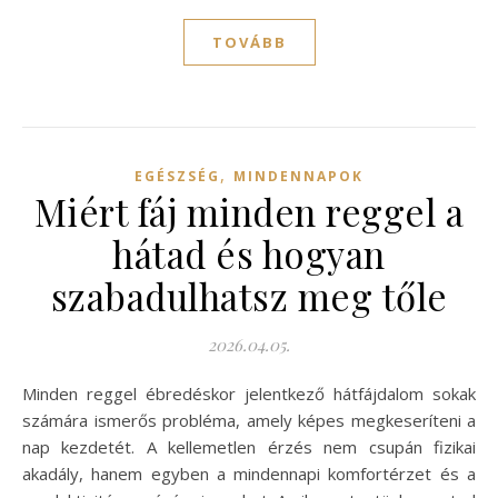
TOVÁBB
,
EGÉSZSÉG
MINDENNAPOK
Miért fáj minden reggel a
hátad és hogyan
szabadulhatsz meg tőle
2026.04.05.
Minden reggel ébredéskor jelentkező hátfájdalom sokak
számára ismerős probléma, amely képes megkeseríteni a
nap kezdetét. A kellemetlen érzés nem csupán fizikai
akadály, hanem egyben a mindennapi komfortérzet és a