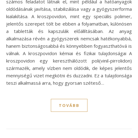
számos feladatot látnak el, mint például a hatóanyagok
oldódásának javítása, stabilizálása vagy a gyógyszerforma
kialakítása. A kroszpovidon, mint egy speciális polimer,
jelentős szerepet tölt be ebben a folyamatban, különösen
a tabletták és kapszulák előállításában. Az anyag
alkalmazása révén a gyógyszerek nemcsak hatékonyabbá,
hanem biztonságosabbá és könnyebben fogyaszthatóvá is
válnak. A kroszpovidon kémiai és fizikai tulajdonságai A
kroszpovidon egy kereszthálózott poli(vinil-pirrolidon)
származék, amely vízben nem oldódik, de képes jelentős
mennyiségű vizet megkötni és duzzadni. Ez a tulajdonsága
teszi alkalmassá arra, hogy gyorsan széteső…
TOVÁBB