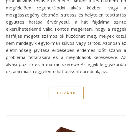
produktivitás rovására is mehet. Amikor a testünk nem tud
megfelelően regenerálódni alvás közben, vagy a
mozgásszegény életmód, stressz és helytelen testtartás
együttes hatása érvényesül, a hát fájdalma szinte
elkerülhetetlenné válik. Fontos megérteni, hogy a reggeli
hátfájás mögött számos ok húzódhat meg, melyek közül
nem mindegyik egyformán súlyos vagy tartós. Azonban az
életminőség javítása érdekében érdemes időt szánni a
probléma feltárására és a megoldások keresésére. Az
alvási pozíció és a matrac szerepe Az egyik leggyakoribb
ok, ami miatt reggelente hátfájással ébredünk, az…
TOVÁBB