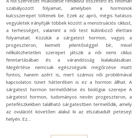
A női szervezet működése rendkívül összetett és finoman
szabályozott folyamat, amelyben a hormonok
kulcsszerepet töltenek be. Ezek az apró, mégis hatásos
vegyületek irányítják többek között a menstruációs ciklust,
a terhességet, valamint a női test különböző élettani
folyamatait. Közülük a sárgatest hormon, vagyis a
progeszteron, kiemelt jelentőséggel bír, mivel
nélkülözhetetlen szerepet játszik a női nemi ciklus
fenntartásában és a várandósság kialakulásában.
Megértése nemcsak egészségünk megőrzése miatt
fontos, hanem azért is, mert számos női problémával
kapcsolatos tünet hátterében is ez a hormon állhat. A
sárgatest hormon termelődése és biológiai szerepe A
sárgatest hormon, tudományos nevén progeszteron, a
petefészkekben található sárgatestben termelődik, amely
az ovulációt követően alakul ki az elszabadult petesejt
helyén. Ez…