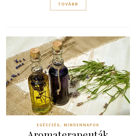
TOVÁBB
,
EGÉSZSÉG
MINDENNAPOK
Aromaterapeuták