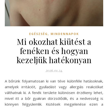
,
EGÉSZSÉG
MINDENNAPOK
Mi okozhat kiütést a
fenéken és hogyan
kezeljük hatékonyan
2026.01.24.
A bőrünk folyamatosan ki van téve különféle hatásoknak,
amelyek irritációt, gyulladást vagy allergiás reakciókat
válthatnak ki. A fenék területe különösen érzékeny lehet,
mivel itt a bőr gyakran dörzsölődik, és a nedvesség is
könnyen felgyülemlik. Kiütések megjelenése ezen a