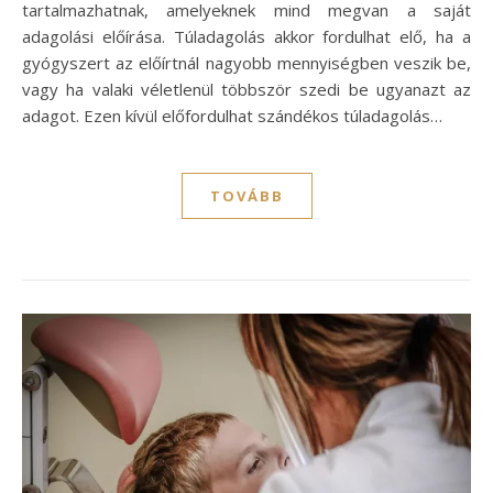
tartalmazhatnak, amelyeknek mind megvan a saját
adagolási előírása. Túladagolás akkor fordulhat elő, ha a
gyógyszert az előírtnál nagyobb mennyiségben veszik be,
vagy ha valaki véletlenül többször szedi be ugyanazt az
adagot. Ezen kívül előfordulhat szándékos túladagolás…
TOVÁBB