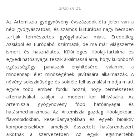
2026.01.23.
Az Artemiszia gyógynövény évszázadok óta jelen van a
népi gyógyászatban, és számos kultúrában nagy becsben
tartják természetes gyógyhatásai miatt. Eredetileg
Ázsiából és Európából származik, de ma már világszerte
ismert és használatos. Különleges illóolaj-tartalma és
egyedi hatóanyagai teszik alkalmassá arra, hogy különböző
egészségügyi panaszok enyhítésére, valamint a
mindennapi élet minőségének javítására alkalmazzák. A
növény sokszínűsége és sokféle felhasználási módja miatt
egyre több ember fordul hozzá, hogy természetes
alternatívákat találjon a modern kor kihívásaira. Az
Artemiszia gyógynövény főbb hatóanyagai és
hatásmechanizmusa Az Artemiszia gazdag illóolajokban,
flavonoidokban, keserűanyagokban és egyéb bioaktív
komponensekben, amelyek összetett hatásrendszert
alkotnak a szervezetben. Az egyik legismertebb