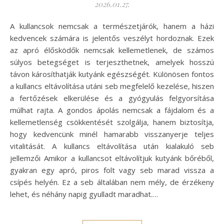
2026.01.27.
A kullancsok nemcsak a természetjárók, hanem a házi
kedvencek számára is jelentős veszélyt hordoznak. Ezek
az apró élősködők nemcsak kellemetlenek, de számos
súlyos betegséget is terjeszthetnek, amelyek hosszú
távon károsíthatják kutyánk egészségét. Különösen fontos
a kullancs eltávolítása utáni seb megfelelő kezelése, hiszen
a fertőzések elkerülése és a gyógyulás felgyorsítása
múlhat rajta. A gondos ápolás nemcsak a fájdalom és a
kellemetlenség csökkentését szolgálja, hanem biztosítja,
hogy kedvencünk minél hamarabb visszanyerje teljes
vitalitását. A kullancs eltávolítása után kialakuló seb
jellemzői Amikor a kullancsot eltávolítjuk kutyánk bőréből,
gyakran egy apró, piros folt vagy seb marad vissza a
csípés helyén. Ez a seb általában nem mély, de érzékeny
lehet, és néhány napig gyulladt maradhat.…