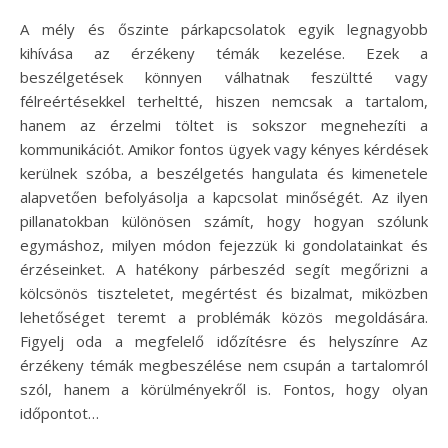
A mély és őszinte párkapcsolatok egyik legnagyobb
kihívása az érzékeny témák kezelése. Ezek a
beszélgetések könnyen válhatnak feszültté vagy
félreértésekkel terheltté, hiszen nemcsak a tartalom,
hanem az érzelmi töltet is sokszor megnehezíti a
kommunikációt. Amikor fontos ügyek vagy kényes kérdések
kerülnek szóba, a beszélgetés hangulata és kimenetele
alapvetően befolyásolja a kapcsolat minőségét. Az ilyen
pillanatokban különösen számít, hogy hogyan szólunk
egymáshoz, milyen módon fejezzük ki gondolatainkat és
érzéseinket. A hatékony párbeszéd segít megőrizni a
kölcsönös tiszteletet, megértést és bizalmat, miközben
lehetőséget teremt a problémák közös megoldására.
Figyelj oda a megfelelő időzítésre és helyszínre Az
érzékeny témák megbeszélése nem csupán a tartalomról
szól, hanem a körülményekről is. Fontos, hogy olyan
időpontot…