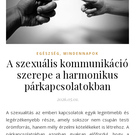
,
EGÉSZSÉG
MINDENNAPOK
A szexuális kommunikáció
szerepe a harmonikus
párkapcsolatokban
2026.05.01.
A szexualitás az emberi kapcsolatok egyik legintimebb és
legérzékenyebb része, amely sokszor nem csupán testi
örömforrás, hanem mély érzelmi kötelékeket is létrehoz. A
párkapcsolatokban azonban gyakran előfordul, hogy a