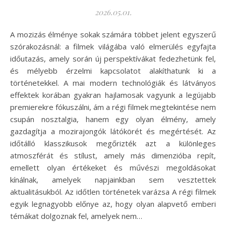
2026.05.01.
A mozizás élménye sokak számára többet jelent egyszerű
szórakozásnál: a filmek világába való elmerülés egyfajta
időutazás, amely során új perspektívákat fedezhetünk fel,
és mélyebb érzelmi kapcsolatot alakíthatunk ki a
történetekkel. A mai modern technológiák és látványos
effektek korában gyakran hajlamosak vagyunk a legújabb
premierekre fókuszálni, ám a régi filmek megtekintése nem
csupán nosztalgia, hanem egy olyan élmény, amely
gazdagítja a mozirajongók látókörét és megértését. Az
időtálló klasszikusok megőrizték azt a különleges
atmoszférát és stílust, amely más dimenzióba repít,
emellett olyan értékeket és művészi megoldásokat
kínálnak, amelyek napjainkban sem vesztettek
aktualitásukból. Az időtlen történetek varázsa A régi filmek
egyik legnagyobb előnye az, hogy olyan alapvető emberi
témákat dolgoznak fel, amelyek nem…