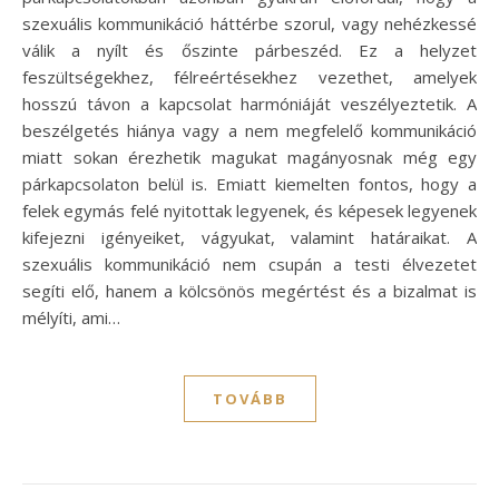
szexuális kommunikáció háttérbe szorul, vagy nehézkessé
válik a nyílt és őszinte párbeszéd. Ez a helyzet
feszültségekhez, félreértésekhez vezethet, amelyek
hosszú távon a kapcsolat harmóniáját veszélyeztetik. A
beszélgetés hiánya vagy a nem megfelelő kommunikáció
miatt sokan érezhetik magukat magányosnak még egy
párkapcsolaton belül is. Emiatt kiemelten fontos, hogy a
felek egymás felé nyitottak legyenek, és képesek legyenek
kifejezni igényeiket, vágyukat, valamint határaikat. A
szexuális kommunikáció nem csupán a testi élvezetet
segíti elő, hanem a kölcsönös megértést és a bizalmat is
mélyíti, ami…
TOVÁBB