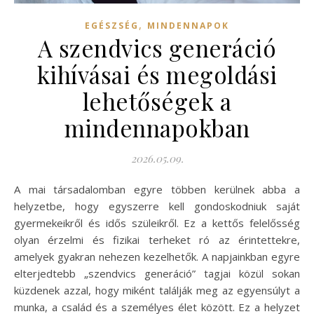
,
EGÉSZSÉG
MINDENNAPOK
A szendvics generáció
kihívásai és megoldási
lehetőségek a
mindennapokban
2026.05.09.
A mai társadalomban egyre többen kerülnek abba a
helyzetbe, hogy egyszerre kell gondoskodniuk saját
gyermekeikről és idős szüleikről. Ez a kettős felelősség
olyan érzelmi és fizikai terheket ró az érintettekre,
amelyek gyakran nehezen kezelhetők. A napjainkban egyre
elterjedtebb „szendvics generáció” tagjai közül sokan
küzdenek azzal, hogy miként találják meg az egyensúlyt a
munka, a család és a személyes élet között. Ez a helyzet