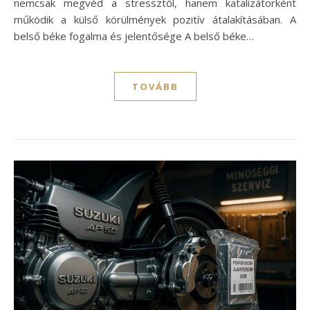
nemcsak megvéd a stressztől, hanem katalizátorként
működik a külső körülmények pozitív átalakításában. A
belső béke fogalma és jelentősége A belső béke…
TOVÁBB