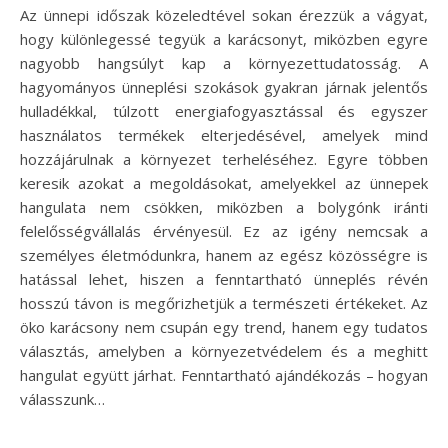
Az ünnepi időszak közeledtével sokan érezzük a vágyat,
hogy különlegessé tegyük a karácsonyt, miközben egyre
nagyobb hangsúlyt kap a környezettudatosság. A
hagyományos ünneplési szokások gyakran járnak jelentős
hulladékkal, túlzott energiafogyasztással és egyszer
használatos termékek elterjedésével, amelyek mind
hozzájárulnak a környezet terheléséhez. Egyre többen
keresik azokat a megoldásokat, amelyekkel az ünnepek
hangulata nem csökken, miközben a bolygónk iránti
felelősségvállalás érvényesül. Ez az igény nemcsak a
személyes életmódunkra, hanem az egész közösségre is
hatással lehet, hiszen a fenntartható ünneplés révén
hosszú távon is megőrizhetjük a természeti értékeket. Az
öko karácsony nem csupán egy trend, hanem egy tudatos
választás, amelyben a környezetvédelem és a meghitt
hangulat együtt járhat. Fenntartható ajándékozás – hogyan
válasszunk…