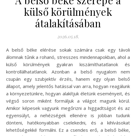
A belső béke szerepe a
külső körülmények
átalakításában
2026.05.18.
A belső béke elérése sokak számára csak egy távoli
álomnak tűnik a rohanó, stresszes mindennapokban, ahol a
külső körülmények gyakran kiszámíthatatlanok és
kontrollálhatatlanok. Azonban a belső nyugalom nem
csupán egy szubjektív érzés, hanem egy olyan belső
állapot, amely jelentős hatással van arra, hogyan reagálunk
a környezetünkre, hogyan alakítjuk életünk eseményeit, és
végső soron miként formáljuk a világot magunk körül.
Amikor képesek vagyunk megőrizni a higgadtságot és az
egyensúlyt, a nehézségek ellenére is jobban tudunk
dönteni, hatékonyabban cselekedni, és a kihívásokat
lehetőségekké formálni. Ez a csendes erő, a belső béke,