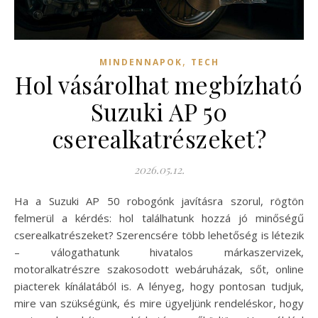
,
MINDENNAPOK
TECH
Hol vásárolhat megbízható
Suzuki AP 50
cserealkatrészeket?
2026.05.12.
Ha a Suzuki AP 50 robogónk javításra szorul, rögtön
felmerül a kérdés: hol találhatunk hozzá jó minőségű
cserealkatrészeket? Szerencsére több lehetőség is létezik
– válogathatunk hivatalos márkaszervizek,
motoralkatrészre szakosodott webáruházak, sőt, online
piacterek kínálatából is. A lényeg, hogy pontosan tudjuk,
mire van szükségünk, és mire ügyeljünk rendeléskor, hogy