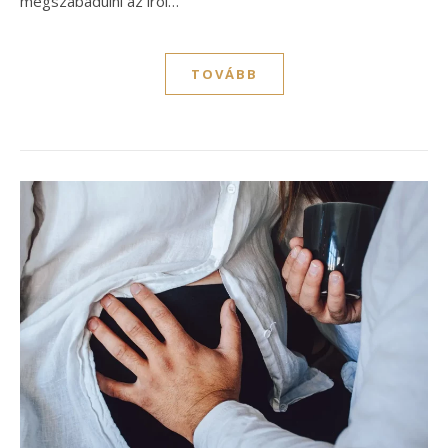
megszabadulni az írói…
TOVÁBB