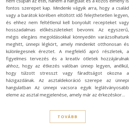
nem csupán az étel, hanem a hangulat és a közös élmény is
fontos szerepet kap. Mindenki vágyik arra, hogy a család
vagy a barátok körében eltöltött idő felejthetetlen legyen,
és ehhez nem feltétlenül kell bonyolult recepteket vagy
hosszadalmas előkészületeket bevonni. Az egyszerű,
mégis elegáns megoldásokkal könnyedén varázsolhatunk
meghitt, ünnepi légkört, amely mindenkit otthonosan és
különlegesnek éreztet. A megfelelő apró részletek, a
figyelmes tervezés és a kreatív ötletek hozzájárulnak
ahhoz, hogy az étkezés valóban ünnep legyen, anélkül,
hogy túlzott stresszt vagy fáradtságot okozna a
házigazdának. Az asztaldekoráció szerepe az ünnepi
hangulatban Az ünnepi vacsora egyik leglátványosabb
eleme az asztal megjelenése, amely már az érkezéskor…
TOVÁBB