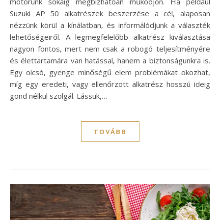
motorunk sokáig megbízhatóan működjön. Ha például
Suzuki AP 50 alkatrészek beszerzése a cél, alaposan
nézzünk körül a kínálatban, és informálódjunk a választék
lehetőségeiről. A legmegfelelőbb alkatrész kiválasztása
nagyon fontos, mert nem csak a robogó teljesítményére
és élettartamára van hatással, hanem a biztonságunkra is.
Egy olcsó, gyenge minőségű elem problémákat okozhat,
míg egy eredeti, vagy ellenőrzött alkatrész hosszú ideig
gond nélkül szolgál. Lássuk,…
TOVÁBB