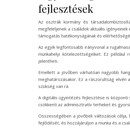
fejlesztések
Az osztrák kormány és társadalombiztosít
megfeleljenek a családok aktuális igényeinek
támogatás hatékonyságának és elérhetőségén
Az egyik legfontosabb irányvonal a rugalmasa
munkahelyi kötelezettségeiket. Ez például 
jelentheti.
Emellett a jövőben várhatóan nagyobb hang
meghatározásakor. Ez a rászorultság elvén a
szükség van rá.
A digitális ügyintézés fejlesztése is központ
csökkenti az adminisztratív terheket és gyors
Összességében a jövőbeli változások célja
fejlődését, és hozzájáruljon a munka és a cs