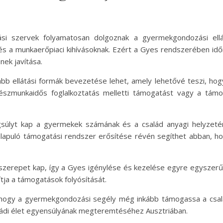
ási szervek folyamatosan dolgoznak a gyermekgondozási ell
 és a munkaerőpiaci kihívásoknak. Ezért a Gyes rendszerében időr
ek javítása.
bb ellátási formák bevezetése lehet, amely lehetővé teszi, hog
részmunkaidős foglalkoztatás melletti támogatást vagy a támo
súlyt kap a gyermekek számának és a család anyagi helyzeté
lapuló támogatási rendszer erősítése révén segíthet abban, h
i szerepet kap, így a Gyes igénylése és kezelése egyre egyszerű
ítja a támogatások folyósítását.
, hogy a gyermekgondozási segély még inkább támogassa a csa
aládi élet egyensúlyának megteremtéséhez Ausztriában.