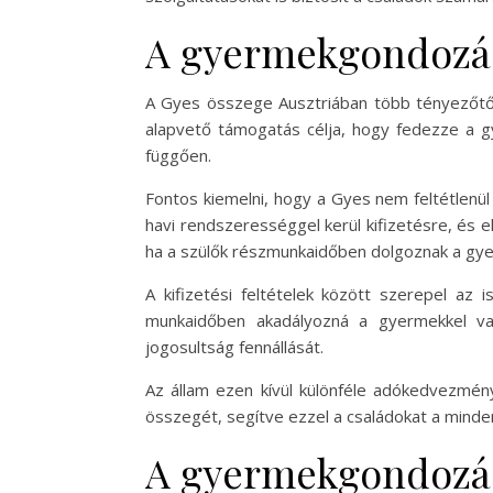
A gyermekgondozási 
A Gyes összege Ausztriában több tényezőtől 
alapvető támogatás célja, hogy fedezze a g
függően.
Fontos kiemelni, hogy a Gyes nem feltétlenül
havi rendszerességgel kerül kifizetésre, és 
ha a szülők részmunkaidőben dolgoznak a gye
A kifizetési feltételek között szerepel az
munkaidőben akadályozná a gyermekkel való
jogosultság fennállását.
Az állam ezen kívül különféle adókedvezmé
összegét, segítve ezzel a családokat a mind
A gyermekgondozási