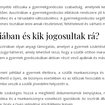
kenyebb időszaka a gyermekgondozási szabadság, amelynek ker
en. Ausztriában a gyermekgondozási ellátások rendszere jól ki
yeihez és a társadalmi változásokhoz. A gyermekgondozási segél
mes tisztában lenni annak részleteivel, feltételeivel és várható 
iában és kik jogosultak rá?
ztriában olyan anyagi támogatás, amelyet a gyermek születését
nzügyi hátteret, amely lehetővé teszi, hogy a szülők otthon mar
anem a gyermek gondozásában aktívan részt vevő apáknak és más 
 mint például a gyermek életkora, a szülők munkaviszonya és 
lhető a Gyes, de bizonyos esetekben ez az időszak hosszabb is
mbe veszik a szülők jövedelmi helyzetét is.
 de szükséges hozzá a megfelelő dokumentumok benyújtása, m
zolása és a munkaviszonyra vonatkozó igazolások. Az osztrák áll
ra, hogy a Gyes igénylése gördülékeny legyen.