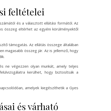
i feltételei
ámától és a választott ellátási formától. Az
os összeg eltérhet az egyéni körülményektől
szítő támogatás. Az ellátás összege általában
ten magasabb összeg jár. Az is jellemző, hogy
ik.
, és ne végezzen olyan munkát, amely teljes
ülvizsgálatra kerülhet, hogy biztosítsák a
apcsolódóan, amelyek kiegészíthetik a Gyes
sai és várható