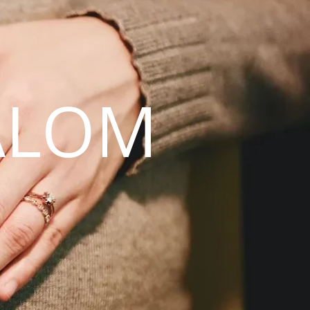
ALOM
N