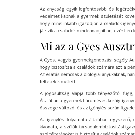
Az anyaság egyik legfontosabb és legérzé
védelmet kapnak a gyermek születését követő
hogy minél inkább igazodjon a családok igén
játszik a családok mindennapjaiban, ezért érde
Mi az a Gyes Ausztr
A Gyes, vagyis gyermekgondozási segély Aus
hogy biztosítsa a családok számára azt a pé
Az ellátás nemcsak a biológiai anyukáknak, h
feltételek mellett.
A jogosultság alapja több tényezőtől függ,
Általában a gyermek hároméves koráig igénye
összege változó, és az igénylés során figyele
Az igénylés folyamata általában egyszerű,
kivonata, a szülők társadalombiztosítási iga
szolgáltatásokat is biztosít a családok számá