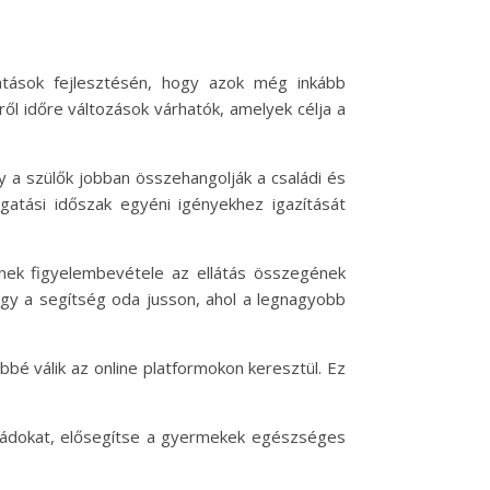
átások fejlesztésén, hogy azok még inkább
ől időre változások várhatók, amelyek célja a
y a szülők jobban összehangolják a családi és
gatási időszak egyéni igényekhez igazítását
nek figyelembevétele az ellátás összegének
ogy a segítség oda jusson, ahol a legnagyobb
bbé válik az online platformokon keresztül. Ez
ládokat, elősegítse a gyermekek egészséges