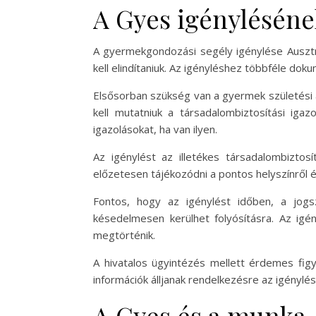
A Gyes igénylésén
A gyermekgondozási segély igénylése Ausztr
kell elindítaniuk. Az igényléshez többféle d
Elsősorban szükség van a gyermek születési 
kell mutatniuk a társadalombiztosítási igaz
igazolásokat, ha van ilyen.
Az igénylést az illetékes társadalombiztos
előzetesen tájékozódni a pontos helyszínről é
Fontos, hogy az igénylést időben, a jogs
késedelmesen kerülhet folyósításra. Az igén
megtörténik.
A hivatalos ügyintézés mellett érdemes figy
információk álljanak rendelkezésre az igénylés
A Gyes és a munka