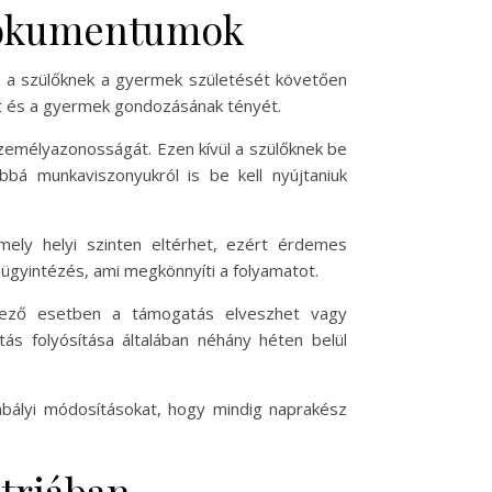
 dokumentumok
t a szülőknek a gyermek születését követően
ot és a gyermek gondozásának tényét.
zemélyazonosságát. Ezen kívül a szülőknek be
ábbá munkaviszonyukról is be kell nyújtaniuk
amely helyi szinten eltérhet, ezért érdemes
 ügyintézés, ami megkönnyíti a folyamatot.
enkező esetben a támogatás elveszhet vagy
tás folyósítása általában néhány héten belül
zabályi módosításokat, hogy mindig naprakész
triában