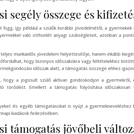
segély összege és kifizetés
függ, így például a szülők korábbi jövedelmétől, a gyermekek sz
yermekkel való otthonlét anyagi szükségleteit, azonban a pont
 teljes munkaidős jövedelem helyettesítője, hanem inkább kiegé
előfordulhat, hogy bizonyos időszakokra vagy feltételekhez kötöt
rmekgondozási időszak alatt, a támogatás összege ehhez igazod
 is, hogy a jogosult szülő aktívan gondoskodjon a gyermekről
 törődést. Emellett a támogatás folyósítása időszakosan fel
nyeket és egyéb támogatásokat is nyújt a gyermekneveléshez k
ennapi kiadások fedezésében.
 támogatás jövőbeli változá