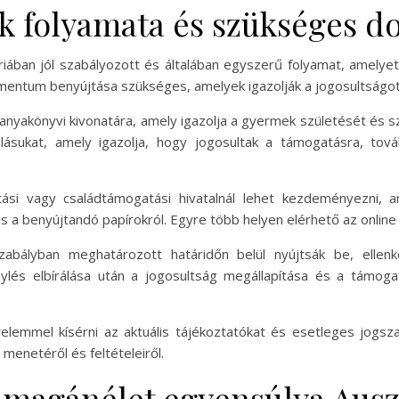
ek folyamata és szükséges
iában jól szabályozott és általában egyszerű folyamat, amelye
okumentum benyújtása szükséges, amelyek igazolják a jogosultság
anyakönyvi kivonatára, amely igazolja a gyermek születését és s
olásukat, amely igazolja, hogy jogosultak a támogatásra, tov
ítási vagy családtámogatási hivatalnál lehet kezdeményezni, 
s a benyújtandó papírokról. Egyre több helyen elérhető az online
zabályban meghatározott határidőn belül nyújtsák be, ell
ylés elbírálása után a jogosultság megállapítása és a támoga
elemmel kísérni az aktuális tájékoztatókat és esetleges jogs
 menetéről és feltételeiről.
-magánélet egyensúlya Ausz