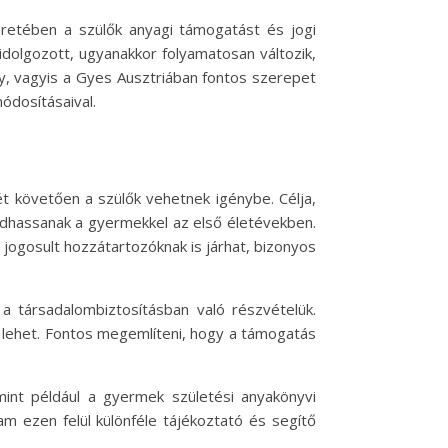
etében a szülők anyagi támogatást és jogi
dolgozott, ugyanakkor folyamatosan változik,
y, vagyis a Gyes Ausztriában fontos szerepet
módosításaival.
 követően a szülők vehetnek igénybe. Célja,
adhassanak a gyermekkel az első életévekben.
jogosult hozzátartozóknak is járhat, bizonyos
a társadalombiztosításban való részvételük.
 lehet. Fontos megemlíteni, hogy a támogatás
int például a gyermek születési anyakönyvi
am ezen felül különféle tájékoztató és segítő