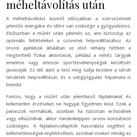
méheltávolítás után
A méheltávolítást követő időszakban a szervezetnek
jelentős energiára és időre van szüksége a gyógyuláshoz.
Elsősorban a műtét utáni pihenés az, ami biztosítja az
optimális feltételeket a szövetek helyreállításához. Az
orvosi ajánlások általában az első néhány hétben a
megterhelő fizikai aktivitások, például a nehéz tárgyak
emelése vagy intenzív sporttevékenységek kerülését
javasolják. Ez idő alatt a test meg tudja kezdeni a sérült
területek helyreállítását, és a sebgyógyulás folyamata is
beindul.
Fontos, hogy a műtét után jelentkező fájdalmakat és
kellemetlen érzéseket ne hagyjuk figyelmen kívül. Ezek a
panaszok normálisak, azonban ha túlzottan erősödnek
vagy elhúzódnak, akkor mindenképpen orvosi konzultáció
szükséges. A fájdalomcsillapítók használata segíthet a
kellemetlenségek enyhítésében, azonban ezeket mindig az