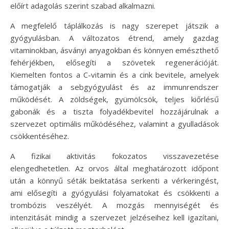
előírt adagolás szerint szabad alkalmazni.
A megfelelő táplálkozás is nagy szerepet játszik a
gyógyulásban. A változatos étrend, amely gazdag
vitaminokban, ásványi anyagokban és könnyen emészthető
fehérjékben, elősegíti a szövetek regenerációját.
Kiemelten fontos a C-vitamin és a cink bevitele, amelyek
támogatják a sebgyógyulást és az immunrendszer
működését. A zöldségek, gyümölcsök, teljes kiőrlésű
gabonák és a tiszta folyadékbevitel hozzájárulnak a
szervezet optimális működéséhez, valamint a gyulladások
csökkentéséhez.
A fizikai aktivitás fokozatos visszavezetése
elengedhetetlen. Az orvos által meghatározott időpont
után a könnyű séták beiktatása serkenti a vérkeringést,
ami elősegíti a gyógyulási folyamatokat és csökkenti a
trombózis veszélyét. A mozgás mennyiségét és
intenzitását mindig a szervezet jelzéseihez kell igazítani,