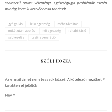
szakszerű orvosi véleményt. Egészségügyi problémák esetén
mindig kérje ki kezelőorvosa tanácsát.
gyógyulás
lelki egészség
méheltávolítás
műtét utáni ápolás
női egészség
rehabilitáció
sebkezelés
testi regeneráció
SZÓLJ HOZZÁ
Az e-mail címet nem tesszük közzé.
A kötelező mezőket
*
karakterrel jelöltük
Név
*