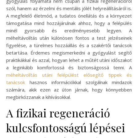
gyógyulás folyamata nem csupán a fizikai regenerációról
szól, hanem az érzelmi és mentális jólét helyreállításáról is.
A megfelelő életmód, a tudatos önellátás és a környezet
támogatása mind hozzájárulnak ahhoz, hogy a felépülés
minél gyorsabb és eredményesebb legyen. A
méheltávolítás után különösen fontos a test jelzéseinek
figyelése, a türelmes hozzáállás és a szakértői tanácsok
betartása. Érdemes megismerkedni a gyógyulást segítő
praktikákkal és azzal, hogyan lehet a műtét utáni időszakot
a leginkább komfortossá és biztonságossá tenni. A
méheltávolítás utáni felépülést elősegítő tippek és
tanácsok
hasznos információkkal szolgálnak mindazok
számára, akik ezen az úton járnak, hogy könnyebben
megbirkózzanak a kihívásokkal.
A fizikai regeneráció
kulcsfontosságú lépései