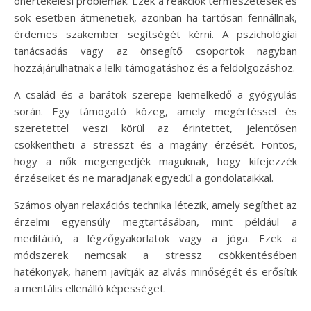
önértékelési problémák. Ezek a reakciók természetesek és
sok esetben átmenetiek, azonban ha tartósan fennállnak,
érdemes szakember segítségét kérni. A pszichológiai
tanácsadás vagy az önsegítő csoportok nagyban
hozzájárulhatnak a lelki támogatáshoz és a feldolgozáshoz.
A család és a barátok szerepe kiemelkedő a gyógyulás
során. Egy támogató közeg, amely megértéssel és
szeretettel veszi körül az érintettet, jelentősen
csökkentheti a stresszt és a magány érzését. Fontos,
hogy a nők megengedjék maguknak, hogy kifejezzék
érzéseiket és ne maradjanak egyedül a gondolataikkal.
Számos olyan relaxációs technika létezik, amely segíthet az
érzelmi egyensúly megtartásában, mint például a
meditáció, a légzőgyakorlatok vagy a jóga. Ezek a
módszerek nemcsak a stressz csökkentésében
hatékonyak, hanem javítják az alvás minőségét és erősítik
a mentális ellenálló képességet.