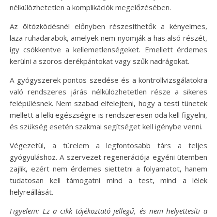
nélkülözhetetlen a komplikációk megelőzésében.
Az öltözködésnél előnyben részesíthetők a kényelmes,
laza ruhadarabok, amelyek nem nyomják a has alsó részét,
így csökkentve a kellemetlenségeket. Emellett érdemes
kerülni a szoros derékpántokat vagy szűk nadrágokat.
A gyógyszerek pontos szedése és a kontrollvizsgálatokra
való rendszeres járás nélkülözhetetlen része a sikeres
felépülésnek. Nem szabad elfelejteni, hogy a testi tünetek
mellett a lelki egészségre is rendszeresen oda kell figyelni,
és szükség esetén szakmai segítséget kell igénybe venni.
Végezetül, a türelem a legfontosabb társ a teljes
gyógyuláshoz. A szervezet regenerációja egyéni ütemben
zajlik, ezért nem érdemes siettetni a folyamatot, hanem
tudatosan kell támogatni mind a test, mind a lélek
helyreállását.
Figyelem: Ez a cikk tájékoztató jellegű, és nem helyettesíti a