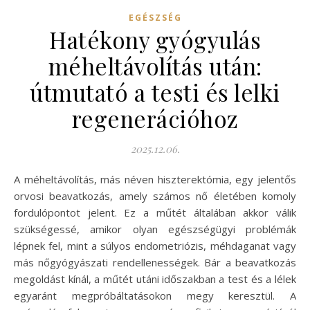
EGÉSZSÉG
Hatékony gyógyulás
méheltávolítás után:
útmutató a testi és lelki
regenerációhoz
2025.12.06.
A méheltávolítás, más néven hiszterektómia, egy jelentős
orvosi beavatkozás, amely számos nő életében komoly
fordulópontot jelent. Ez a műtét általában akkor válik
szükségessé, amikor olyan egészségügyi problémák
lépnek fel, mint a súlyos endometriózis, méhdaganat vagy
más nőgyógyászati rendellenességek. Bár a beavatkozás
megoldást kínál, a műtét utáni időszakban a test és a lélek
egyaránt megpróbáltatásokon megy keresztül. A