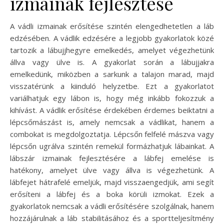
izmainak fejlesztése
A vádli izmainak erősítése szintén elengedhetetlen a láb
edzésében. A vádlik edzésére a legjobb gyakorlatok közé
tartozik a lábujjhegyre emelkedés, amelyet végezhetünk
állva vagy ülve is. A gyakorlat során a lábujjakra
emelkedünk, miközben a sarkunk a talajon marad, majd
visszatérünk a kiinduló helyzetbe. Ezt a gyakorlatot
variálhatjuk egy lábon is, hogy még inkább fokozzuk a
kihívást. A vádlik erősítése érdekében érdemes beiktatni a
lépcsőmászást is, amely nemcsak a vádlikat, hanem a
combokat is megdolgoztatja. Lépcsőn felfelé mászva vagy
lépcsőn ugrálva szintén remekül formázhatjuk lábainkat. A
lábszár izmainak fejlesztésére a lábfej emelése is
hatékony, amelyet ülve vagy állva is végezhetünk. A
lábfejet hátrafelé emeljük, majd visszaengedjük, ami segít
erősíteni a lábfej és a boka körüli izmokat. Ezek a
gyakorlatok nemcsak a vádli erősítésére szolgálnak, hanem
hozzájárulnak a láb stabilitásához és a sportteljesítmény