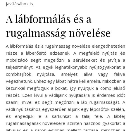
javításához is.
A lábformálás és a
rugalmasság növelése
A lábformálás és a rugalmasság növelése elengedhetetlen
része a láberősítő edzésnek. A megfelelő nyújtás és
mobilizáció segít megelőzni a sérüléseket és javítja a
teljesítményt. Az egyik leghatékonyabb nyújtógyakorlat a
combhajlítók nyújtása, amelyet állva vagy fekve
végezhetünk. Ehhez egy lábat hátra kell emelni, miközben a
kezünkkel megfogjuk a bokát, így nyújtjuk a comb elülső
részét. Ezen kívül a vádlijaink nyújtására is érdemes időt
szánni, mivel ez segít megőrizni a láb rugalmasságát. A
vádli nyújtásához egyszerűen álljunk egy lépcsőfok szélén,
és engedjük le a sarkunkat a talaj felé. A lábfej
rugalmasságának növelésére szintén hasznos gyakorlat a
lábujjak és a sarok egymás mellett tartása, miközben a