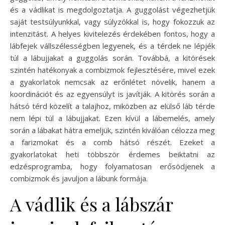
és a vádlikat is megdolgoztatja. A guggolást végezhetjük
saját testsúlyunkkal, vagy súlyzókkal is, hogy fokozzuk az
intenzitást. A helyes kivitelezés érdekében fontos, hogy a
lábfejek vállszélességben legyenek, és a térdek ne lépjék
túl a lábujjakat a guggolás során. Továbbá, a kitörések
szintén hatékonyak a combizmok fejlesztésére, mivel ezek
a gyakorlatok nemcsak az erőnlétet növelik, hanem a
koordinációt és az egyensúlyt is javítják. A kitörés során a
hátsó térd közelít a talajhoz, miközben az elülső láb térde
nem lépi túl a lábujjakat. Ezen kívül a lábemelés, amely
során a lábakat hátra emeljük, szintén kiválóan célozza meg
a farizmokat és a comb hátsó részét. Ezeket a
gyakorlatokat heti többször érdemes beiktatni az
edzésprogramba, hogy folyamatosan erősödjenek a
combizmok és javuljon a lábunk formája.
A vádlik és a lábszár