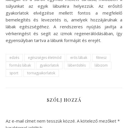
súlyunkat az egyik lábunkra helyezzük. Az erősítő
gyakorlatok elvégzése mellett fontos a megfelelő
bemelegítés és levezetés is, amelyek hozzájárulnak a
lábak egészségéhez. A rendszeres nyújtás javítja a
vérkeringést és segít az izmok regenerálódásában, így
egyensúlyban tartva a lábunk formáját és erejét.
edzés
egészséges életmód
erős lábak
fitnesz
formás lábak
gyakorlatok
láberősítés
lábizom
sport
tornagyakorlatok
SZÓLJ HOZZÁ
Az e-mail címet nem tesszük közzé.
A kötelező mezőket
*
karakterrel jelöltük