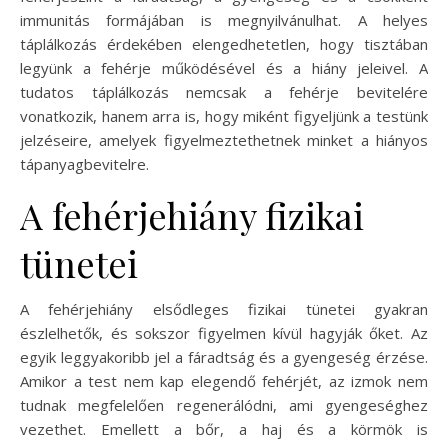
immunitás formájában is megnyilvánulhat. A helyes
táplálkozás érdekében elengedhetetlen, hogy tisztában
legyünk a fehérje működésével és a hiány jeleivel. A
tudatos táplálkozás nemcsak a fehérje bevitelére
vonatkozik, hanem arra is, hogy miként figyeljünk a testünk
jelzéseire, amelyek figyelmeztethetnek minket a hiányos
tápanyagbevitelre.
A fehérjehiány fizikai
tünetei
A fehérjehiány elsődleges fizikai tünetei gyakran
észlelhetők, és sokszor figyelmen kívül hagyják őket. Az
egyik leggyakoribb jel a fáradtság és a gyengeség érzése.
Amikor a test nem kap elegendő fehérjét, az izmok nem
tudnak megfelelően regenerálódni, ami gyengeséghez
vezethet. Emellett a bőr, a haj és a körmök is