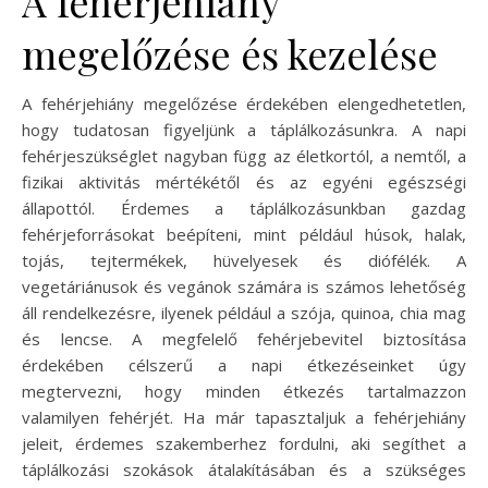
A fehérjehiány
megelőzése és kezelése
A fehérjehiány megelőzése érdekében elengedhetetlen,
hogy tudatosan figyeljünk a táplálkozásunkra. A napi
fehérjeszükséglet nagyban függ az életkortól, a nemtől, a
fizikai aktivitás mértékétől és az egyéni egészségi
állapottól. Érdemes a táplálkozásunkban gazdag
fehérjeforrásokat beépíteni, mint például húsok, halak,
tojás, tejtermékek, hüvelyesek és diófélék. A
vegetáriánusok és vegánok számára is számos lehetőség
áll rendelkezésre, ilyenek például a szója, quinoa, chia mag
és lencse. A megfelelő fehérjebevitel biztosítása
érdekében célszerű a napi étkezéseinket úgy
megtervezni, hogy minden étkezés tartalmazzon
valamilyen fehérjét. Ha már tapasztaljuk a fehérjehiány
jeleit, érdemes szakemberhez fordulni, aki segíthet a
táplálkozási szokások átalakításában és a szükséges