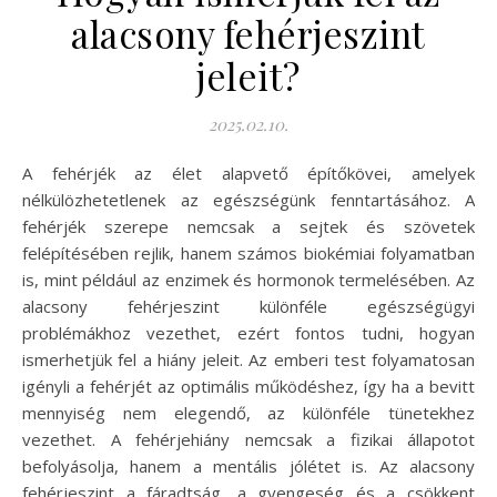
alacsony fehérjeszint
jeleit?
2025.02.10.
A fehérjék az élet alapvető építőkövei, amelyek
nélkülözhetetlenek az egészségünk fenntartásához. A
fehérjék szerepe nemcsak a sejtek és szövetek
felépítésében rejlik, hanem számos biokémiai folyamatban
is, mint például az enzimek és hormonok termelésében. Az
alacsony fehérjeszint különféle egészségügyi
problémákhoz vezethet, ezért fontos tudni, hogyan
ismerhetjük fel a hiány jeleit. Az emberi test folyamatosan
igényli a fehérjét az optimális működéshez, így ha a bevitt
mennyiség nem elegendő, az különféle tünetekhez
vezethet. A fehérjehiány nemcsak a fizikai állapotot
befolyásolja, hanem a mentális jólétet is. Az alacsony
fehérjeszint a fáradtság, a gyengeség és a csökkent