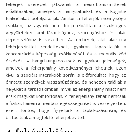
fehérjék szerepet játszanak a neurotranszmitterek
előállításában, amelyek a hangulatunkat és a kognitív
funkcióinkat befolyásolják. Amikor a fehérjék mennyisége
csökken, az agyunk nem tudja előállítani a szükséges
vegyületeket, ami fáradtsághoz, szorongáshoz és akár
depresszióhoz is vezethet. Az emberek, akik alacsony
fehérjeszinttel rendelkeznek, gyakran tapasztalják a
koncentrációs képesség csökkenését és a mentális köd
érzését. A hangulatingadozások is gyakori jelenségek,
amelyek a fehérjehiány következményei lehetnek. Ezen
kívül a szociális interakciók során is előfordulhat, hogy az
érintett személyek visszahúzódnak, és nehezen találják a
helyüket a társadalomban, mivel az energiahiány miatt nem
érzik magukat komfortosan. A fehérjehiány tehát nemcsak
a fizikai, hanem a mentális egészségünket is veszélyezteti,
ezért fontos, hogy figyeljünk a táplálkozásunkra, és
biztosítsuk a megfelelő fehérjebevitelt.