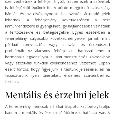
szenvedhetnek a fehérjehiánytól, hiszen ezek a szövetek
is fehérjékből épülnek fel. A bőrön megjelenő szárazság,
hámlás és az elvékonyodott haj szintén árulkodó jelek
lehetnek. A fehérjehiány következtében a test
immunrendszere is gyengülhet, így hajlamosabbá válhatunk
a fertőzésekre és betegségekre. Egyes esetekben a
fehérjehiány súlyosabb következményekkel járhat, mint
például izomvesztés vagy a szív- és érrendszeri
problémák. Az alacsony fehérjeszint hatással lehet a
hormonális egyensúlyra is, ami menstruációs zavarokhoz
vagy szexuális funkciók csökkenéséhez vezethet. Éppen
ezért fontos, hogy figyeljünk a testünk jelzéseire, és ha
tapasztalunk ilyen tüneteket, érdemes szakemberhez
fordulni.
Mentális és érzelmi jelek
A fehérjehiány nemcsak a fizikai állapotunkat befolyásolja,
hanem a mentális és érzelmi jólétünkre is hatással van. A