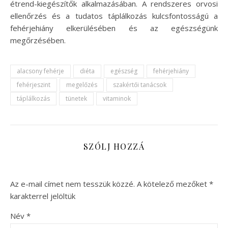
étrend-kiegészítők alkalmazásában. A rendszeres orvosi
ellenőrzés és a tudatos táplálkozás kulcsfontosságú a
fehérjehiány elkerülésében és az egészségünk
megőrzésében.
alacsony fehérje
diéta
egészség
fehérjehiány
fehérjeszint
megelőzés
szakértői tanácsok
táplálkozás
tünetek
vitaminok
SZÓLJ HOZZÁ
Az e-mail címet nem tesszük közzé.
A kötelező mezőket
*
karakterrel jelöltük
Név
*