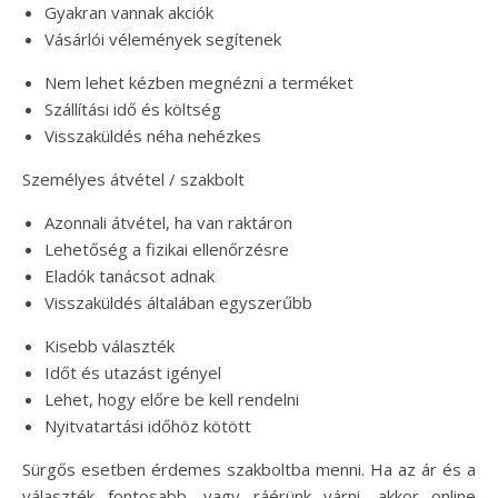
Gyakran vannak akciók
Vásárlói vélemények segítenek
Nem lehet kézben megnézni a terméket
Szállítási idő és költség
Visszaküldés néha nehézkes
Személyes átvétel / szakbolt
Azonnali átvétel, ha van raktáron
Lehetőség a fizikai ellenőrzésre
Eladók tanácsot adnak
Visszaküldés általában egyszerűbb
Kisebb választék
Időt és utazást igényel
Lehet, hogy előre be kell rendelni
Nyitvatartási időhöz kötött
Sürgős esetben érdemes szakboltba menni. Ha az ár és a
választék fontosabb, vagy ráérünk várni, akkor online