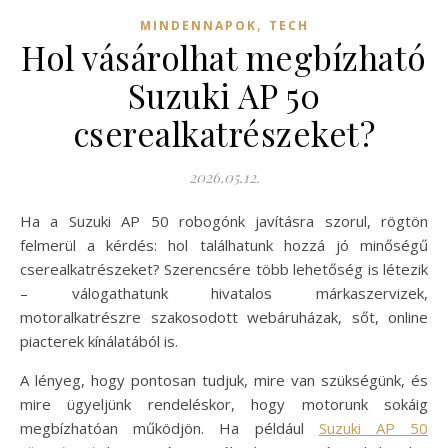
,
MINDENNAPOK
TECH
Hol vásárolhat megbízható
Suzuki AP 50
cserealkatrészeket?
2026.05.12.
Ha a Suzuki AP 50 robogónk javításra szorul, rögtön
felmerül a kérdés: hol találhatunk hozzá jó minőségű
cserealkatrészeket? Szerencsére több lehetőség is létezik
– válogathatunk hivatalos márkaszervizek,
motoralkatrészre szakosodott webáruházak, sőt, online
piacterek kínálatából is.
A lényeg, hogy pontosan tudjuk, mire van szükségünk, és
mire ügyeljünk rendeléskor, hogy motorunk sokáig
megbízhatóan működjön. Ha például
Suzuki AP 50