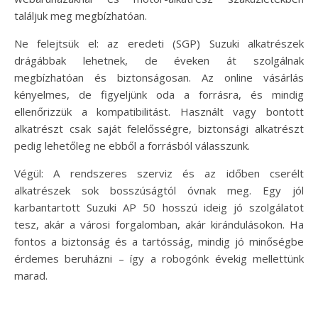
találjuk meg megbízhatóan.
Ne felejtsük el: az eredeti (SGP) Suzuki alkatrészek
drágábbak lehetnek, de éveken át szolgálnak
megbízhatóan és biztonságosan. Az online vásárlás
kényelmes, de figyeljünk oda a forrásra, és mindig
ellenőrizzük a kompatibilitást. Használt vagy bontott
alkatrészt csak saját felelősségre, biztonsági alkatrészt
pedig lehetőleg ne ebből a forrásból válasszunk.
Végül: A rendszeres szerviz és az időben cserélt
alkatrészek sok bosszúságtól óvnak meg. Egy jól
karbantartott Suzuki AP 50 hosszú ideig jó szolgálatot
tesz, akár a városi forgalomban, akár kirándulásokon. Ha
fontos a biztonság és a tartósság, mindig jó minőségbe
érdemes beruházni – így a robogónk évekig mellettünk
marad.