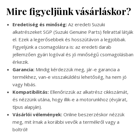
Mire figyeljünk vásárláskor?
Eredetiség és minőség:
Az eredeti Suzuki
alkatrészeket SGP (Suzuki Genuine Parts) felirattal látják
el. Ezek a legerősebbek és hosszútávon a legjobbak.
Figyeljünk a csomagolásra is: az eredeti darab
jellemzően gyári logóval és jó minőségű csomagolásban
érkezik.
Garancia:
Mindig kérdezzük meg, jár-e garancia a
termékhez, van-e visszaküldési lehetőség, ha nem jó
vagy hibás.
Kompatibilitás:
Ellenőrizzük az alkatrész cikkszámát,
és nézzünk utána, hogy illik-e a motorunkhoz (évjárat,
típus alapján).
Vásárlói vélemények:
Online beszerzéskor nézzük
meg, mit írnak a korábbi vevők a termékről vagy a
boltról!