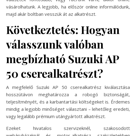
vásárolhatunk. A legjobb, ha először online informálódunk,
majd akár boltban vesszük át az alkatrészt.
Következtetés: Hogyan
válasszunk valóban
megbízható Suzuki AP
50 cserealkatrészt?
A megfelelő Suzuki AP 50 cserealkatrész kiválasztása
hosszútávon meghatározza a robogó biztonságát,
teljesítményét, és a karbantartási költségeket is. Érdemes
mindig a legjobb minőséget választani – lehetőleg eredeti,
vagy legalább prémium utángyártott alkatrészt.
Ezeket hivatalos szervizeknél, szakosodott
webáruházaknál és motor-alkatrész szaküzletekben