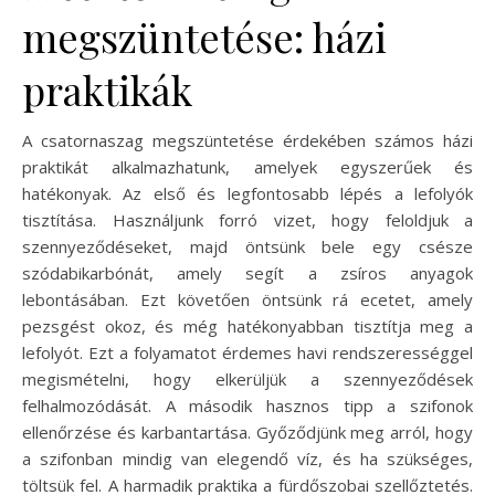
megszüntetése: házi
praktikák
A csatornaszag megszüntetése érdekében számos házi
praktikát alkalmazhatunk, amelyek egyszerűek és
hatékonyak. Az első és legfontosabb lépés a lefolyók
tisztítása. Használjunk forró vizet, hogy feloldjuk a
szennyeződéseket, majd öntsünk bele egy csésze
szódabikarbónát, amely segít a zsíros anyagok
lebontásában. Ezt követően öntsünk rá ecetet, amely
pezsgést okoz, és még hatékonyabban tisztítja meg a
lefolyót. Ezt a folyamatot érdemes havi rendszerességgel
megismételni, hogy elkerüljük a szennyeződések
felhalmozódását. A második hasznos tipp a szifonok
ellenőrzése és karbantartása. Győződjünk meg arról, hogy
a szifonban mindig van elegendő víz, és ha szükséges,
töltsük fel. A harmadik praktika a fürdőszobai szellőztetés.