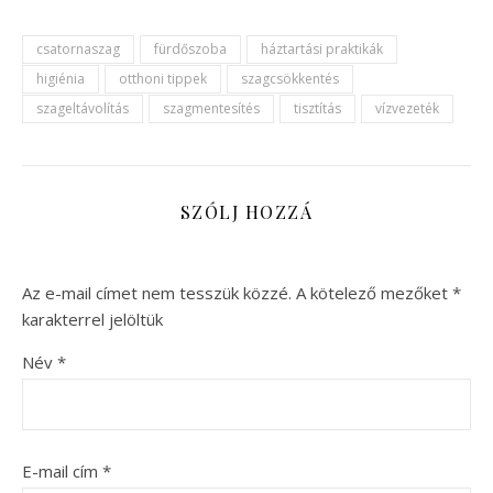
csatornaszag
fürdőszoba
háztartási praktikák
higiénia
otthoni tippek
szagcsökkentés
szageltávolítás
szagmentesítés
tisztítás
vízvezeték
SZÓLJ HOZZÁ
Az e-mail címet nem tesszük közzé.
A kötelező mezőket
*
karakterrel jelöltük
Név
*
E-mail cím
*