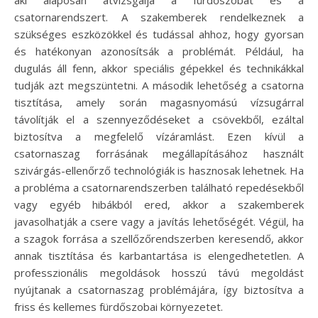
csatornarendszert. A szakemberek rendelkeznek a
szükséges eszközökkel és tudással ahhoz, hogy gyorsan
és hatékonyan azonosítsák a problémát. Például, ha
dugulás áll fenn, akkor speciális gépekkel és technikákkal
tudják azt megszüntetni. A második lehetőség a csatorna
tisztítása, amely során magasnyomású vízsugárral
távolítják el a szennyeződéseket a csövekből, ezáltal
biztosítva a megfelelő vízáramlást. Ezen kívül a
csatornaszag forrásának megállapításához használt
szivárgás-ellenőrző technológiák is hasznosak lehetnek. Ha
a probléma a csatornarendszerben található repedésekből
vagy egyéb hibákból ered, akkor a szakemberek
javasolhatják a csere vagy a javítás lehetőségét. Végül, ha
a szagok forrása a szellőzőrendszerben keresendő, akkor
annak tisztítása és karbantartása is elengedhetetlen. A
professzionális megoldások hosszú távú megoldást
nyújtanak a csatornaszag problémájára, így biztosítva a
friss és kellemes fürdőszobai környezetet.