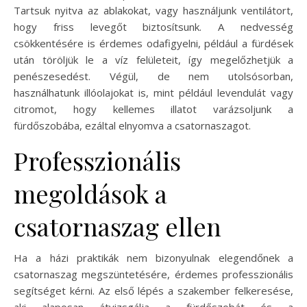
Tartsuk nyitva az ablakokat, vagy használjunk ventilátort,
hogy friss levegőt biztosítsunk. A nedvesség
csökkentésére is érdemes odafigyelni, például a fürdések
után töröljük le a víz felületeit, így megelőzhetjük a
penészesedést. Végül, de nem utolsósorban,
használhatunk illóolajokat is, mint például levendulát vagy
citromot, hogy kellemes illatot varázsoljunk a
fürdőszobába, ezáltal elnyomva a csatornaszagot.
Professzionális
megoldások a
csatornaszag ellen
Ha a házi praktikák nem bizonyulnak elegendőnek a
csatornaszag megszüntetésére, érdemes professzionális
segítséget kérni. Az első lépés a szakember felkeresése,
aki alaposan átvizsgálja a fürdőszobát és a