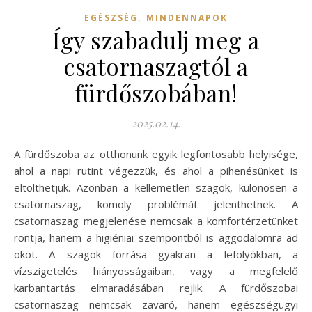
,
EGÉSZSÉG
MINDENNAPOK
Így szabadulj meg a
csatornaszagtól a
fürdőszobában!
2025.02.14.
A fürdőszoba az otthonunk egyik legfontosabb helyisége,
ahol a napi rutint végezzük, és ahol a pihenésünket is
eltölthetjük. Azonban a kellemetlen szagok, különösen a
csatornaszag, komoly problémát jelenthetnek. A
csatornaszag megjelenése nemcsak a komfortérzetünket
rontja, hanem a higiéniai szempontból is aggodalomra ad
okot. A szagok forrása gyakran a lefolyókban, a
vízszigetelés hiányosságaiban, vagy a megfelelő
karbantartás elmaradásában rejlik. A fürdőszobai
csatornaszag nemcsak zavaró, hanem egészségügyi