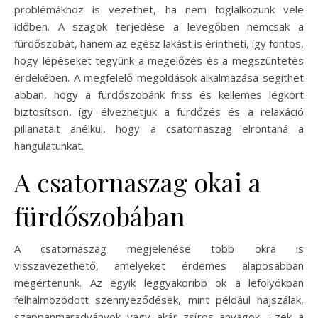
problémákhoz is vezethet, ha nem foglalkozunk vele
időben. A szagok terjedése a levegőben nemcsak a
fürdőszobát, hanem az egész lakást is érintheti, így fontos,
hogy lépéseket tegyünk a megelőzés és a megszüntetés
érdekében. A megfelelő megoldások alkalmazása segíthet
abban, hogy a fürdőszobánk friss és kellemes légkört
biztosítson, így élvezhetjük a fürdőzés és a relaxáció
pillanatait anélkül, hogy a csatornaszag elrontaná a
hangulatunkat.
A csatornaszag okai a
fürdőszobában
A csatornaszag megjelenése több okra is
visszavezethető, amelyeket érdemes alaposabban
megértenünk. Az egyik leggyakoribb ok a lefolyókban
felhalmozódott szennyeződések, mint például hajszálak,
szappanmaradványok vagy akár zsíros anyagok. Ezek a