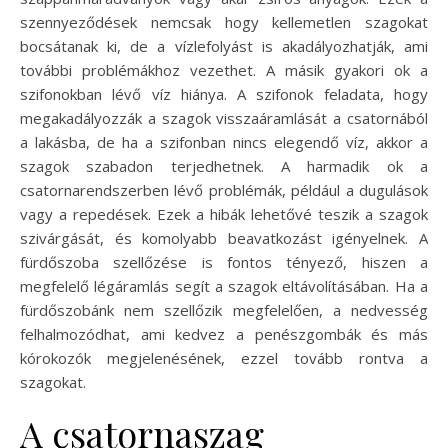
szennyeződések nemcsak hogy kellemetlen szagokat
bocsátanak ki, de a vízlefolyást is akadályozhatják, ami
további problémákhoz vezethet. A másik gyakori ok a
szifonokban lévő víz hiánya. A szifonok feladata, hogy
megakadályozzák a szagok visszaáramlását a csatornából
a lakásba, de ha a szifonban nincs elegendő víz, akkor a
szagok szabadon terjedhetnek. A harmadik ok a
csatornarendszerben lévő problémák, például a dugulások
vagy a repedések. Ezek a hibák lehetővé teszik a szagok
szivárgását, és komolyabb beavatkozást igényelnek. A
fürdőszoba szellőzése is fontos tényező, hiszen a
megfelelő légáramlás segít a szagok eltávolításában. Ha a
fürdőszobánk nem szellőzik megfelelően, a nedvesség
felhalmozódhat, ami kedvez a penészgombák és más
kórokozók megjelenésének, ezzel tovább rontva a
szagokat.
A csatornaszag