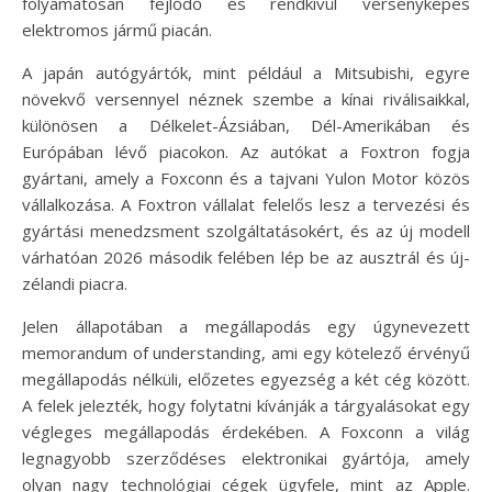
folyamatosan fejlődő és rendkívül versenyképes
elektromos jármű piacán.
A japán autógyártók, mint például a Mitsubishi, egyre
növekvő versennyel néznek szembe a kínai riválisaikkal,
különösen a Délkelet-Ázsiában, Dél-Amerikában és
Európában lévő piacokon. Az autókat a Foxtron fogja
gyártani, amely a Foxconn és a tajvani Yulon Motor közös
vállalkozása. A Foxtron vállalat felelős lesz a tervezési és
gyártási menedzsment szolgáltatásokért, és az új modell
várhatóan 2026 második felében lép be az ausztrál és új-
zélandi piacra.
Jelen állapotában a megállapodás egy úgynevezett
memorandum of understanding, ami egy kötelező érvényű
megállapodás nélküli, előzetes egyezség a két cég között.
A felek jelezték, hogy folytatni kívánják a tárgyalásokat egy
végleges megállapodás érdekében. A Foxconn a világ
legnagyobb szerződéses elektronikai gyártója, amely
olyan nagy technológiai cégek ügyfele, mint az Apple.