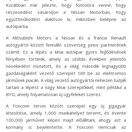
Korábban már jelezte, hogy fontolóra venné, hogy
részesedést vásároljon a Nissan Motorban, hogy
együttműködést alakítson ki, miközben belépne az
autóiparba.
A Mitsubishi Motors a Nissan és a francia Renault
autógyártó között fennálló szövetség junior partnerének
számít. Ez a lépés a kínai autóipar gyors fejlődésének
fényében történik, amely az utóbbi években jelentős
növekedést mutatott, és a világ második legnagyobb
gazdaságaként vezető szerepet tölt be az elektromos
járművek piacán. A világ vezető autógyártói nehezen tudják
tartani a lépést a nagy kínai szereplőkkel, mint például a
BYD, amely folyamatosan új ügyfeleket szerez.
A Foxconn tervei között szerepel egy új gigagyár
létesítése, amely 1,000 munkahelyet teremt, és évente
100,000 járművet képes majd előállítani, ahogy azt a
kormány is bejelentette. A Foxconn nemcsak az