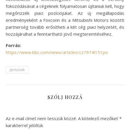
fokozódásával a cégeknek folyamatosan újítaniuk kell, hogy
megőrizzék piaci pozíciójukat. Az új megállapodás
eredményeként a Foxconn és a Mitsubishi Motors közötti
partnerség tovább erősítheti a két cég piaci helyzetét, és
hozzájárulhat a fenntartható jövő megteremtéséhez.
Forrás:
https://www.bbc.com/news/articles/cz7974l151po
járművek
SZÓLJ HOZZÁ
Az e-mail címet nem tesszük közzé.
A kötelező mezőket
*
karakterrel jelöltük