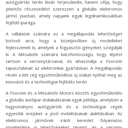
autógyártás terén kíván terjeszkedni, hanem célja, hogy
jelentős részesedést szerezzen a globális elektromos
jármű piacban, amely napjaink egyik legdinamikusabban
fejlődő iparága.
A vállalatok számára ez a megállapodás lehetőséget
biztosít arra, hogy a közeljövőben új modelleket
fejlesszenek ki, amelyek a fogyasztói igényeket szolgálják
ki. A Mitsubishi számára kulcsfontosságú, hogy lépést
tartson a versenytársaival, és kihasználja a Foxconn
tapasztalatait az elektronikai gyártásban. A megállapodás
révén a két cég együttműködése új utakat nyithat meg az
innováció és a technológiai fejlődés terén.
A Foxconn és a Mitsubishi Motors közötti együttműködés
a globális autóipar átalakulásának egyik példája, amelyben a
hagyományos autógyártók és a technológiai cégek
egyesítik erejüket a jövő mobilitásának alakításában. Az
elektromos járművek iránti kereslet folyamatos
növekedése új lehetőségeket teremt, és a verseny