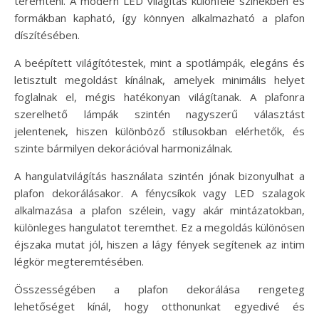
teremteni. A modern LED világítás különféle színekben és
formákban kapható, így könnyen alkalmazható a plafon
díszítésében.
A beépített világítótestek, mint a spotlámpák, elegáns és
letisztult megoldást kínálnak, amelyek minimális helyet
foglalnak el, mégis hatékonyan világítanak. A plafonra
szerelhető lámpák szintén nagyszerű választást
jelentenek, hiszen különböző stílusokban elérhetők, és
szinte bármilyen dekorációval harmonizálnak.
A hangulatvilágítás használata szintén jónak bizonyulhat a
plafon dekorálásakor. A fénycsíkok vagy LED szalagok
alkalmazása a plafon szélein, vagy akár mintázatokban,
különleges hangulatot teremthet. Ez a megoldás különösen
éjszaka mutat jól, hiszen a lágy fények segítenek az intim
légkör megteremtésében.
Összességében a plafon dekorálása rengeteg
lehetőséget kínál, hogy otthonunkat egyedivé és