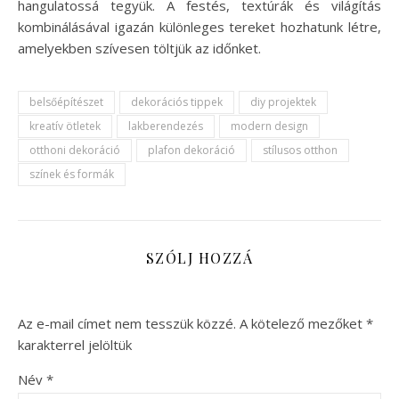
hangulatossá tegyük. A festés, textúrák és világítás
kombinálásával igazán különleges tereket hozhatunk létre,
amelyekben szívesen töltjük az időnket.
belsőépítészet
dekorációs tippek
diy projektek
kreatív ötletek
lakberendezés
modern design
otthoni dekoráció
plafon dekoráció
stílusos otthon
színek és formák
SZÓLJ HOZZÁ
Az e-mail címet nem tesszük közzé.
A kötelező mezőket
*
karakterrel jelöltük
Név
*