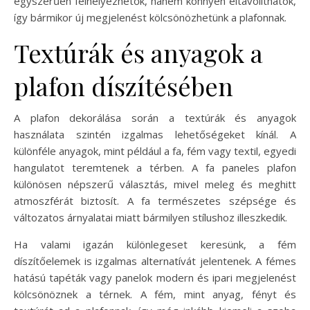
egyszerűen felhelyezhetők, hanem könnyen eltávolíthatók,
így bármikor új megjelenést kölcsönözhetünk a plafonnak.
Textúrák és anyagok a
plafon díszítésében
A plafon dekorálása során a textúrák és anyagok
használata szintén izgalmas lehetőségeket kínál. A
különféle anyagok, mint például a fa, fém vagy textil, egyedi
hangulatot teremtenek a térben. A fa paneles plafon
különösen népszerű választás, mivel meleg és meghitt
atmoszférát biztosít. A fa természetes szépsége és
változatos árnyalatai miatt bármilyen stílushoz illeszkedik.
Ha valami igazán különlegeset keresünk, a fém
díszítőelemek is izgalmas alternatívát jelentenek. A fémes
hatású tapéták vagy panelok modern és ipari megjelenést
kölcsönöznek a térnek. A fém, mint anyag, fényt és