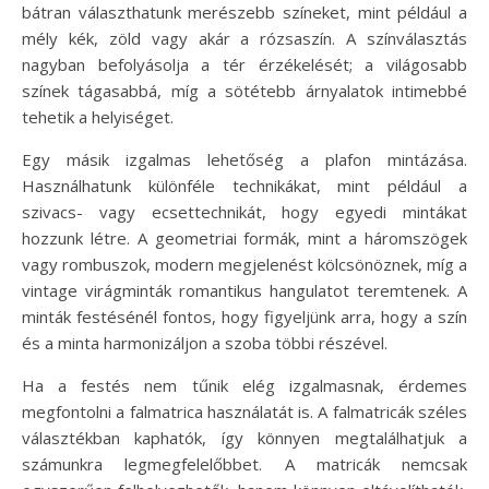
bátran választhatunk merészebb színeket, mint például a
mély kék, zöld vagy akár a rózsaszín. A színválasztás
nagyban befolyásolja a tér érzékelését; a világosabb
színek tágasabbá, míg a sötétebb árnyalatok intimebbé
tehetik a helyiséget.
Egy másik izgalmas lehetőség a plafon mintázása.
Használhatunk különféle technikákat, mint például a
szivacs- vagy ecsettechnikát, hogy egyedi mintákat
hozzunk létre. A geometriai formák, mint a háromszögek
vagy rombuszok, modern megjelenést kölcsönöznek, míg a
vintage virágminták romantikus hangulatot teremtenek. A
minták festésénél fontos, hogy figyeljünk arra, hogy a szín
és a minta harmonizáljon a szoba többi részével.
Ha a festés nem tűnik elég izgalmasnak, érdemes
megfontolni a falmatrica használatát is. A falmatricák széles
választékban kaphatók, így könnyen megtalálhatjuk a
számunkra legmegfelelőbbet. A matricák nemcsak