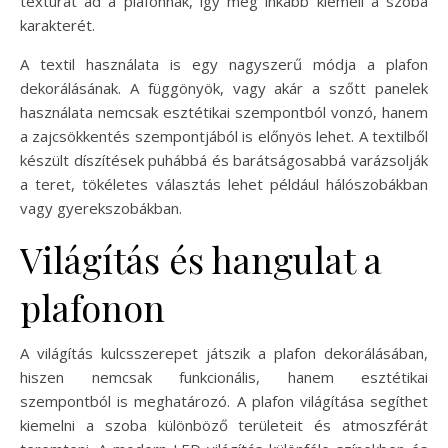
textúrát ad a plafonnak, így még inkább kiemeli a szoba
karakterét.
A textil használata is egy nagyszerű módja a plafon
dekorálásának. A függönyök, vagy akár a szőtt panelek
használata nemcsak esztétikai szempontból vonzó, hanem
a zajcsökkentés szempontjából is előnyös lehet. A textilből
készült díszítések puhábbá és barátságosabbá varázsolják
a teret, tökéletes választás lehet például hálószobákban
vagy gyerekszobákban.
Világítás és hangulat a
plafonon
A világítás kulcsszerepet játszik a plafon dekorálásában,
hiszen nemcsak funkcionális, hanem esztétikai
szempontból is meghatározó. A plafon világítása segíthet
kiemelni a szoba különböző területeit és atmoszférát