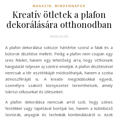
,
MAGAZIN
MINDENNAPOK
Kreatív ötletek a plafon
dekorálására otthonodban
2025.03.02.
A plafon dekorálása sokszor háttérbe szorul a falak és a
bútorok díszítése mellett. Pedig a plafon nem csupán egy
üres felület, hanem egy lehetőség arra, hogy otthonunk
hangulatát teljesen új szintre emeljük. A plafon díszítésével
nemcsak a tér esztétikáját módosíthatjuk, hanem a szoba
atmoszféráját is. A kreatív megoldásokkal egyedi,
személyre szabott környezetet teremthetünk, amely
tükrözi stílusunkat és ízlésünket.
A plafon dekorálása nemcsak arról szól, hogy színes
festékkel vagy tapétával borítjuk be, hanem a különböző
textúrák, anyagok és technikák kombinálásáról is. Azok