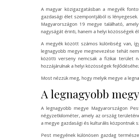
A magyar közigazgatásban a megyék fontos 
gazdasági élet szempontjából is lényegesek. 
Magyarországon 19 megye található, amely
nagyságát érinti, hanem a helyi közösségek él
A megyék között számos különbség van, így 
legnagyobb megye megnevezése tehát nemcsa
közötti verseny nemcsak a fizikai terüle
hozzájárulnak a helyi közösségek fejlődéséhe
Most nézzük meg, hogy melyik megye a legna
A legnagyobb megy
A legnagyobb megye Magyarországon Pest m
négyzetkilométer, amely az ország területéne
a megye gazdasági és kulturális központnak s
Pest megyének különösen gazdag természeti a