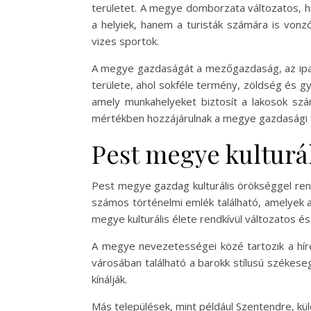
területet. A megye domborzata változatos, his
a helyiek, hanem a turisták számára is vonz
vizes sportok.
A megye gazdaságát a mezőgazdaság, az ipa
területe, ahol sokféle termény, zöldség és gy
amely munkahelyeket biztosít a lakosok szám
mértékben hozzájárulnak a megye gazdasági 
Pest megye kulturá
Pest megye gazdag kulturális örökséggel ren
számos történelmi emlék található, amelyek 
megye kulturális élete rendkívül változatos és
A megye nevezetességei közé tartozik a hír
városában található a barokk stílusú székese
kínálják.
Más települések, mint például Szentendre, kül