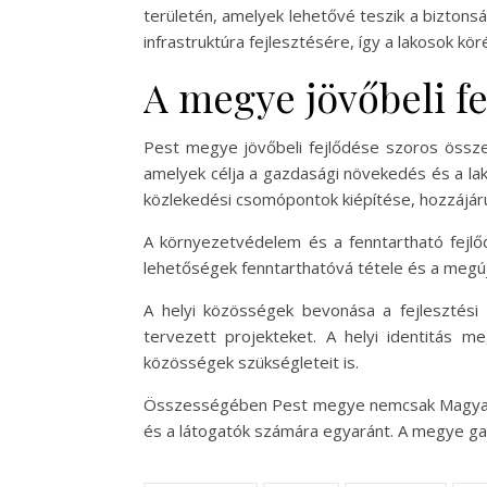
területén, amelyek lehetővé teszik a bizton
infrastruktúra fejlesztésére, így a lakosok k
A megye jövőbeli f
Pest megye jövőbeli fejlődése szoros összef
amelyek célja a gazdasági növekedés és a lako
közlekedési csomópontok kiépítése, hozzájár
A környezetvédelem és a fenntartható fejlőd
lehetőségek fenntarthatóvá tétele és a megúj
A helyi közösségek bevonása a fejlesztési 
tervezett projekteket. A helyi identitás m
közösségek szükségleteit is.
Összességében Pest megye nemcsak Magyaror
és a látogatók számára egyaránt. A megye gazd