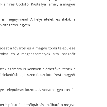
k a híres Gödöllői Kastéllyal, amely a magyar
 megnyilvánul. A helyi ételek és italok, a
változatos legyen.
kedést a főváros és a megye többi települése
atokat és a magánszemélyek által használt
sták számára is könnyen elérhetővé teszik a
a közlekedésben, hiszen összeköti Pest megyét
e települései között. A vonatok gyakran és
erékpárút és kerékpársáv található a megye