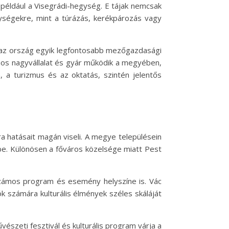
t például a Visegrádi-hegység. E tájak nemcsak
nységekre, mint a túrázás, kerékpározás vagy
az ország egyik legfontosabb mezőgazdasági
zámos nagyvállalat és gyár működik a megyében,
, a turizmus és az oktatás, szintén jelentős
 hatásait magán viseli. A megye településein
be. Különösen a főváros közelsége miatt Pest
számos program és esemény helyszíne is. Vác
k számára kulturális élmények széles skáláját
észeti fesztivál és kulturális program várja a