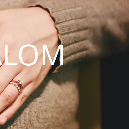
ALOM
N