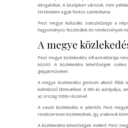
látogatókat. A középkori városok, mint példá
történelem egyik fontos szimbóluma.
Pest megye kulturális sokszínűsége a népm
hagyományos fesztiválok és rendezvények min
A megye közlekedés
Pest megye közlekedési infrastruktúrája ren
között. A közlekedési lehetőségek széles
gépjárműveket.
A megye közlekedési gerincét alkotó főbb a
különböző látnivalókat. A M0-ás autópálya, a
az ország többi részével.
A vasúti közlekedés is jelentős Pest megy
rendszeresen közlekednek, így a lakosok könn
A közlekedési lehetőségek mellett Pest me