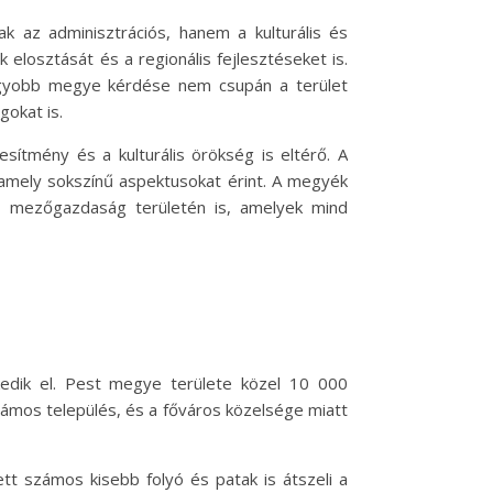
 az adminisztrációs, hanem a kulturális és
elosztását és a regionális fejlesztéseket is.
agyobb megye kérdése nem csupán a terület
gokat is.
ítmény és a kulturális örökség is eltérő. A
mely sokszínű aspektusokat érint. A megyék
a mezőgazdaság területén is, amelyek mind
edik el. Pest megye területe közel 10 000
zámos település, és a főváros közelsége miatt
tt számos kisebb folyó és patak is átszeli a