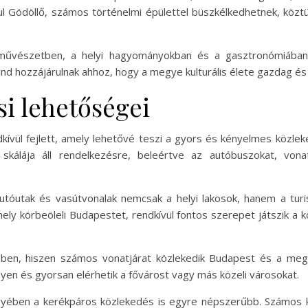
ul Gödöllő, számos történelmi épülettel büszkélkedhetnek, köztü
űvészetben, a helyi hagyományokban és a gasztronómiában is
d hozzájárulnak ahhoz, hogy a megye kulturális élete gazdag és 
i lehetőségei
dkívül fejlett, amely lehetővé teszi a gyors és kényelmes közle
 skálája áll rendelkezésre, beleértve az autóbuszokat, von
utóutak és vasútvonalak nemcsak a helyi lakosok, hanem a turi
mely körbeöleli Budapestet, rendkívül fontos szerepet játszik 
ében, hiszen számos vonatjárat közlekedik Budapest és a megy
yen és gyorsan elérhetik a fővárost vagy más közeli városokat.
gyében a kerékpáros közlekedés is egyre népszerűbb. Számos k