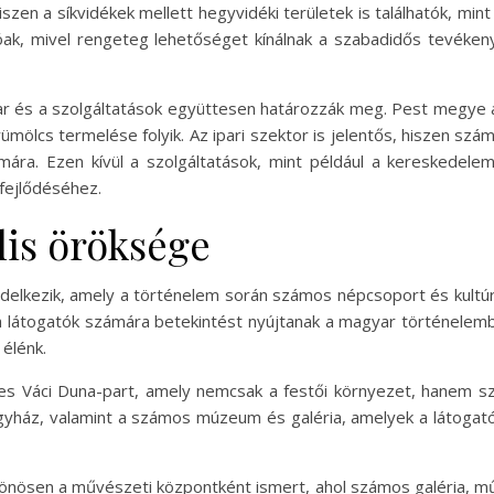
zen a síkvidékek mellett hegyvidéki területek is találhatók, min
óak, mivel rengeteg lehetőséget kínálnak a szabadidős tevéke
r és a szolgáltatások együttesen határozzák meg. Pest megye 
ümölcs termelése folyik. Az ipari szektor is jelentős, hiszen s
ára. Ezen kívül a szolgáltatások, mint például a kereskedelem
fejlődéséhez.
lis öröksége
delkezik, amely a történelem során számos népcsoport és kultúra
a látogatók számára betekintést nyújtanak a magyar történelem
 élénk.
es Váci Duna-part, amely nemcsak a festői környezet, hanem 
gyház, valamint a számos múzeum és galéria, amelyek a látogató
önösen a művészeti központként ismert, ahol számos galéria, műv