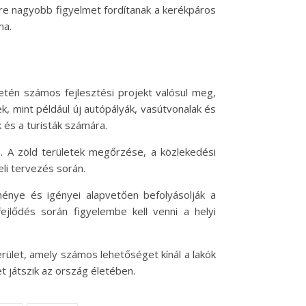
re nagyobb figyelmet fordítanak a kerékpáros
ma.
etén számos fejlesztési projekt valósul meg,
k, mint például új autópályák, vasútvonalak és
és a turisták számára.
n. A zöld területek megőrzése, a közlekedési
li tervezés során.
ménye és igényei alapvetően befolyásolják a
ejlődés során figyelembe kell venni a helyi
et, amely számos lehetőséget kínál a lakók
t játszik az ország életében.