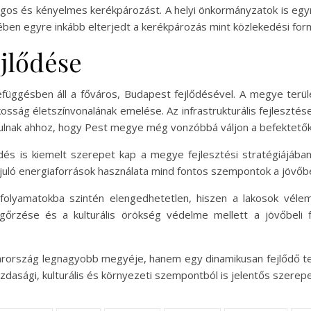
ságos és kényelmes kerékpározást. A helyi önkormányzatok is egy
örében egyre inkább elterjedt a kerékpározás mint közlekedési for
ejlődése
üggésben áll a főváros, Budapest fejlődésével. A megye terül
sság életszínvonalának emelése. Az infrastrukturális fejlesztése
ulnak ahhoz, hogy Pest megye még vonzóbbá váljon a befektetők 
és is kiemelt szerepet kap a megye fejlesztési stratégiájába
uló energiaforrások használata mind fontos szempontok a jövőbe
folyamatokba szintén elengedhetetlen, hiszen a lakosok véle
egőrzése és a kulturális örökség védelme mellett a jövőbeli f
szág legnagyobb megyéje, hanem egy dinamikusan fejlődő terül
asági, kulturális és környezeti szempontból is jelentős szerepe