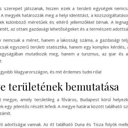
szerepet játszanak, hiszen ezek a területi egységek nemcsak
A megyék határozzák meg a helyi identitást, a közszolgáltatások 
ek különböző méretűek és eltérő jellemzőkkel bírnak. A legn
etét, az ottani gazdasági lehetőségeket és a természeti adottsá
nemcsak a méret, hanem a lakosság száma, a gazdasági teljes
k egyszerű területi statisztika, hanem egy komplex kérdés, a
t nagyságában mutatkozik meg, hanem a turizmus, az ipar és 
z.
gyobb Magyarországon, és mit érdemes tudni róla!
e területének bemutatása
egye, amely területileg a főváros, Budapest körül helyezk
k egy jelentős részét lefedi. A megye határai között található s
zámít.
dottságai vannak. Az itt található Duna és Tisza folyók melle