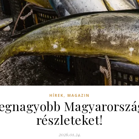
,
HÍREK
MAGAZIN
legnagyobb Magyarország
részleteket!
2026.01.24.