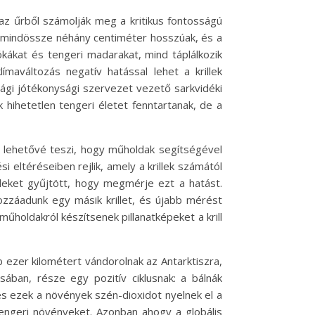
az űrből számolják meg a kritikus fontosságú
atok mindössze néhány centiméter hosszúak, és a
fókákat és tengeri madarakat, mind táplálkozik
maváltozás negatív hatással lehet a krillek
gi jótékonysági szervezet vezető sarkvidéki
k hihetetlen tengeri életet fenntartanak, de a
y lehetővé teszi, hogy műholdak segítségével
i eltéréseiben rejlik, amely a krillek számától
illeket gyűjtött, hogy megmérje ezt a hatást.
ozzáadunk egy másik krillet, és újabb mérést
űholdakról készítsenek pillanatképeket a krill
b ezer kilométert vándorolnak az Antarktiszra,
sában, része egy pozitív ciklusnak: a bálnák
 és ezek a növények szén-dioxidot nyelnek el a
tengeri növényeket. Azonban ahogy a globális