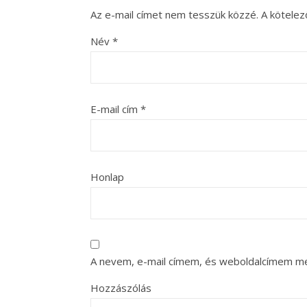
Az e-mail címet nem tesszük közzé.
A kötele
Név
*
E-mail cím
*
Honlap
A nevem, e-mail címem, és weboldalcímem m
Hozzászólás