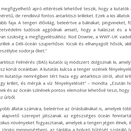
 megfigyelhető apró eltérések lehetővé teszik, hogy a kutatók 
 méretű, de rendkívül fontos antarktiszi krilleket. Ezek a kis áll
b faja. A tengeri élővilág, beleértve a bálnákat, pingvineket, 
zetvédelmi tudósok aggódnak amiatt, hogy a halászat és a klí
 van szükség a megfigyelésükhöz. Rod Downie, a WWF-UK vadvilá
krillek a Déli-óceán szuperhősei. Kicsik és elhanyagolt hősök, aki
veszélybe sodorja őket.”
rktiszi Felmérés (BAS) kutatói új módszert dolgoznak ki, amel
isz körüli óceánban. A kutatás kulcsa a tenger vizének fényelnyelés
m kutatója nemrégiben tért haza egy antarktiszi útról, ahol kr
y krillet, és mérjük a víz fényelnyelését” – mondta. „Ezután h
ének és az óceán színének pontos elemzése lehetővé teszi, hogy m
z űrből.
agyobb állatai számára, beleértve az óriásbálnákat is, amelyek töb
ek alapvető szerepet játszanak az egészséges óceán fenntartá
kopikus növényeket fogyasztanak, amelyek a tengeri jégen élnek,
 (óriási mennyiségben), az táplálja a bolygó hűtését szolgáló 