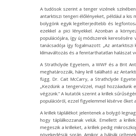
A tudósok szerint a tenger vizének színében
antarktiszi tengeri élőlényeket, például a kis
bolygónk egyik legelterjedtebb és legfontosab
ezekkel a pici lényekkel. Azonban a környe
populációjára, így új módszerek keresésére
tanácsadója így fogalmazott: „Az antarktiszi 
klímaváltozás és a fenntarthatatlan halászat 
A Strathclyde Egyetem, a WWF és a Brit Anta
meghatározzák, hány krill található az Antarkt
függ. Dr. Cait McCarry, a Strathclyde Egyete
„Kezdünk a tengervízzel, majd hozzáadunk eg
végzünk.” A kutatók szerint a krillek sűrűség
populációról, ezzel figyelemmel kísérve őket a
A krillek táplálékot jelentenek a bolygó legn
hogy táplálkozzanak velük. Emellett a krill
megeszik a krilleket, a krillek pedig mikrosz
növekedésük során. Amikor a bálnák ürítenek