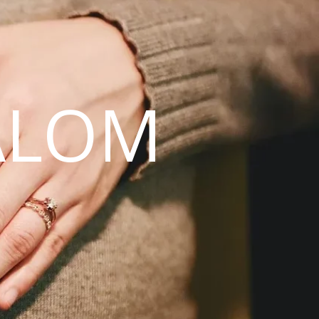
ALOM
N