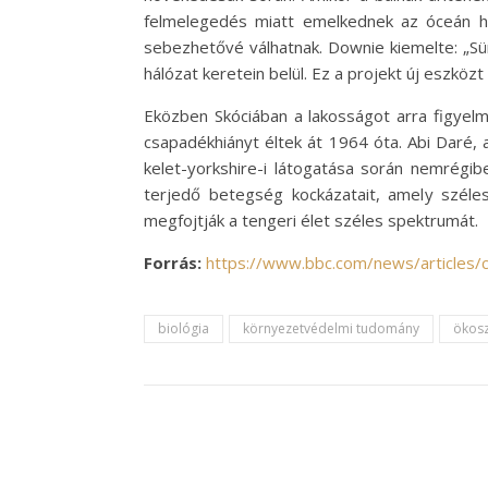
felmelegedés miatt emelkednek az óceán hő
sebezhetővé válhatnak. Downie kiemelte: „Sürg
hálózat keretein belül. Ez a projekt új eszkö
Eközben Skóciában a lakosságot arra figyelm
csapadékhiányt éltek át 1964 óta. Abi Daré, 
kelet-yorkshire-i látogatása során nemrégi
terjedő betegség kockázatait, amely széle
megfojtják a tengeri élet széles spektrumát.
Forrás:
https://www.bbc.com/news/articles
biológia
környezetvédelmi tudomány
ökos