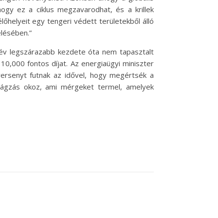
gy ez a ciklus megzavarodhat, és a krillek
lőhelyeit egy tengeri védett területekből álló
elésében.”
z év legszárazabb kezdete óta nem tapasztalt
10,000 fontos díjat. Az energiaügyi miniszter
versenyt futnak az idővel, hogy megértsék a
irágzás okoz, ami mérgeket termel, amelyek