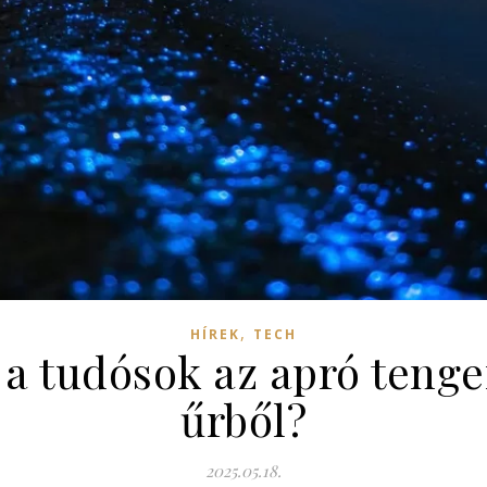
,
HÍREK
TECH
a tudósok az apró tenge
űrből?
2025.05.18.