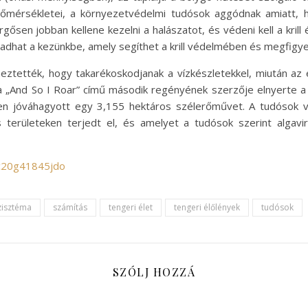
mérsékletei, a környezetvédelmi tudósok aggódnak amiatt, ho
ősen jobban kellene kezelni a halászatot, és védeni kell a krill é
zt adhat a kezünkbe, amely segíthet a krill védelmében és megfigy
eztették, hogy takarékoskodjanak a vízkészletekkel, miután a
a „And So I Roar” című második regényének szerzője elnyerte a 
ben jóváhagyott egy 3,155 hektáros szélerőművet. A tudósok 
s területeken terjedt el, és amelyet a tudósok szerint algav
/c20g41845jdo
zisztéma
számítás
tengeri élet
tengeri élőlények
tudósok
SZÓLJ HOZZÁ