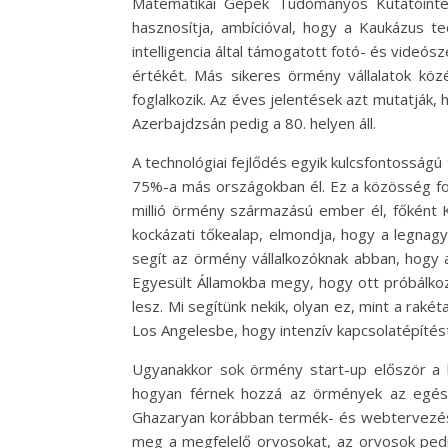
Matematikai Gépek Tudományos Kutatóintéz
hasznosítja, ambícióval, hogy a Kaukázus te
intelligencia által támogatott fotó- és videó
értékét. Más sikeres örmény vállalatok közé
foglalkozik. Az éves jelentések azt mutatják, 
Azerbajdzsán pedig a 80. helyen áll.
A technológiai fejlődés egyik kulcsfontosság
75%-a más országokban él. Ez a közösség font
millió örmény származású ember él, főként K
kockázati tőkealap, elmondja, hogy a legnag
segít az örmény vállalkozóknak abban, hogy 
Egyesült Államokba megy, hogy ott próbálkoz
lesz. Mi segítünk nekik, olyan ez, mint a rak
Los Angelesbe, hogy intenzív kapcsolatépítés
Ugyanakkor sok örmény start-up először a ha
hogyan férnek hozzá az örmények az egész
Ghazaryan korábban termék- és webtervezés te
meg a megfelelő orvosokat, az orvosok pedig