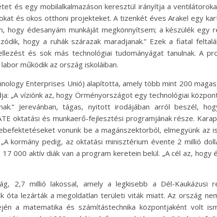
et és egy mobilalkalmazáson keresztül irányítja a ventilátoroka
sokat és okos otthoni projekteket. A tizenkét éves Arakel egy kar
tam, hogy édesanyám munkáját megkönnyítsem; a készülék egy r
zódik, hogy a ruhák szárazak maradjanak.” Ezek a fiatal feltalá
ellezést és sok más technológiai tudományágat tanulnak. A p
 labor működik az ország iskoláiban.
ogy Enterprises Unió) alapította, amely több mint 200 magas tec
a: „A víziónk az, hogy Örményországot egy technológiai központ
nak.” Jerevánban, tágas, nyitott irodájában arról beszél, ho
 oktatási és munkaerő-fejlesztési programjának része. Karape
befektetéseket vonunk be a magánszektorból, elmegyünk az isk
 kormány pedig, az oktatási minisztérium évente 2 millió doll
 17 000 aktív diák van a program keretein belül. „A cél az, ho
ág, 2,7 millió lakossal, amely a legkisebb a Dél-Kaukázusi 
 óta lezárták a megoldatlan területi viták miatt. Az ország ne
dején a matematika és számítástechnika központjaként volt is