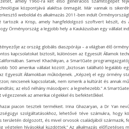
etét, amely 1960-ra két első generációs számítógépet fejl
chnológiai központjává alakítsa önmagát. Már vannak is siker
szerkesztő weboldal és alkalmazás 2011-ben indult Örményországba
 tartozik a Krisp, amely hangfeldolgozó szoftvert készít, és a 
hogy Örményország a legjobb hely a Kaukázusban egy vállalat indítá
ú tényezője az ország globális diaszpórája – a világban élő örm
os kapcsolatokat biztosít, különösen az Egyesült Államok techn
aliforniában. Samvel Khachikyan, a SmartGate programigazgatój
yobb 500 amerikai vállalat között „biztosan található legalább
az Egyesült Államokban működjenek. „Képzelj el egy örmény start
zon; nincsenek kapcsolataik, nem ismerik a kultúrát és annak 
étaindítás; az első néhány másodperc a legnehezebb.” A SmartGate
t végezzenek az amerikai cégekkel és befektetőkkel.
zai piacon teszteli termékeit. Irina Ghazaryan, a Dr Yan nevű
ségügyi szolgáltatásokhoz, lehetővé téve számukra, hogy kön
rületén dolgozott, és mivel orvosok családjából származik, fel
 végtelen hívásokkal küzdöttek.” Az alkalmazás előfizetéses 