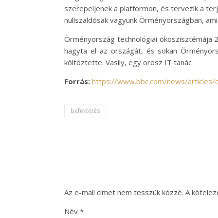
szerepeljenek a platformon, és tervezik a t
nullszaldósak vagyunk Örményországban, ami e
Örményország technológiai ökoszisztémája 20
hagyta el az országát, és sokan Örményors
költöztette. Vasily, egy orosz IT tanác
Forrás:
https://www.bbc.com/news/articles
befektetés
Az e-mail címet nem tesszük közzé.
A kötele
Név
*