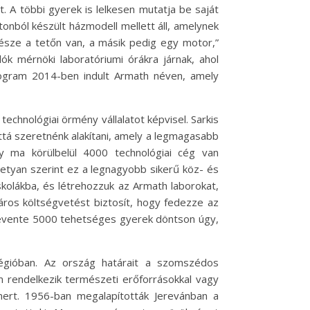
t. A többi gyerek is lelkesen mutatja be saját
tonból készült házmodell mellett áll, amelynek
észe a tetőn van, a másik pedig egy motor,”
lók mérnöki laboratóriumi órákra járnak, ahol
rogram 2014-ben indult Armath néven, amely
hnológiai örmény vállalatot képvisel. Sarkis
tá szeretnénk alakítani, amely a legmagasabb
gy ma körülbelül 4000 technológiai cég van
tyan szerint ez a legnagyobb sikerű köz- és
olákba, és létrehozzuk az Armath laborokat,
áros költségvetést biztosít, hogy fedezze az
gy évente 5000 tehetséges gyerek döntson úgy,
régióban. Az ország határait a szomszédos
m rendelkezik természeti erőforrásokkal vagy
mert. 1956-ban megalapították Jerevánban a