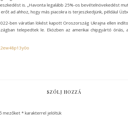
erjeszkedést is. „Havonta legalább 25%-os bevételnövekedést mu
rőt ad ahhoz, hogy más piacokra is terjeszkedjünk, például Üzb
22-ben váratlan lökést kapott Oroszország Ukrajna ellen indítot
zágban telepedtek le. Eközben az amerikai chipgyártó óriás, 
/c2ew48p13y0o
SZÓLJ HOZZÁ
ző mezőket
*
karakterrel jelöltük