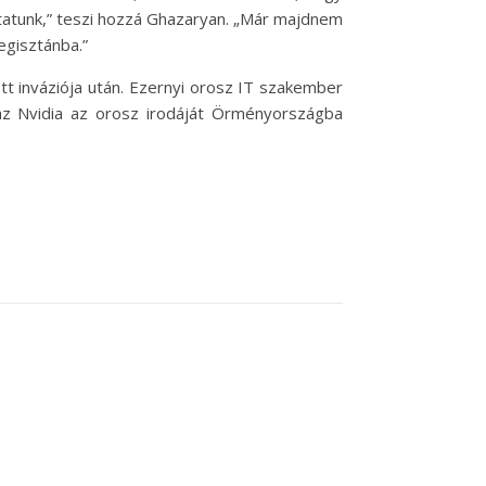
tatunk,” teszi hozzá Ghazaryan. „Már majdnem
egisztánba.”
t inváziója után. Ezernyi orosz IT szakember
az Nvidia az orosz irodáját Örményországba