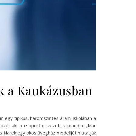
k a Kaukázusban
 egy tipikus, háromszintes állami iskolában a
dző, aki a csoportot vezeti, elmondja: „Már
c és Narek egy okos üvegház modelljét mutatják