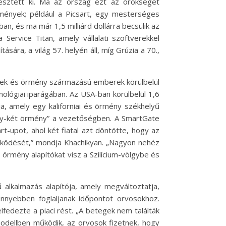
esztett ki. Ma az ország ezt az örökséget
élmények; például a Picsart, egy mesterséges
n, és ma már 1,5 milliárd dollárra becsülik az
Service Titan, amely vállalati szoftverekkel
sára, a világ 57. helyén áll, míg Grúzia a 70.,
ények és örmény származású emberek körülbelül
ológiai iparágában. Az USA-ban körülbelül 1,6
a, amely egy kaliforniai és örmény székhelyű
 egy-két örmény” a vezetőségben. A SmartGate
-upot, ahol két fiatal azt döntötte, hogy az
működését,” mondja Khachikyan. „Nagyon nehéz
 örmény alapítókat visz a Szilícium-völgybe és
 alkalmazás alapítója, amely megváltoztatja,
nyebben foglaljanak időpontot orvosokhoz.
fedezte a piaci rést. „A betegek nem találták
modellben működik, az orvosok fizetnek, hogy