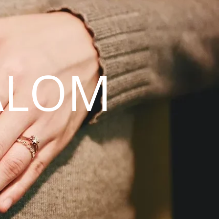
ALOM
N