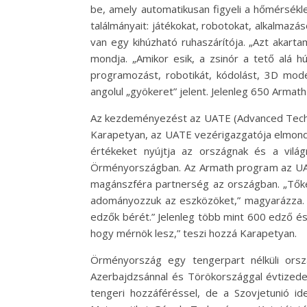
be, amely automatikusan figyeli a hőmérséklet
találmányait: játékokat, robotokat, alkalmazá
van egy kihúzható ruhaszárítója. „Azt akar
mondja. „Amikor esik, a zsinór a tető alá hú
programozást, robotikát, kódolást, 3D mod
angolul „gyökeret” jelent. Jelenleg 650 Armath
Az kezdeményezést az UATE (Advanced Technol
Karapetyan, az UATE vezérigazgatója elmondj
értékeket nyújtja az országnak és a világ
Örményországban. Az Armath program az UATE
magánszféra partnerség az országban. „Tőke
adományozzuk az eszközöket,” magyarázza. „A
edzők bérét.” Jelenleg több mint 600 edző és
hogy mérnök lesz,” teszi hozzá Karapetyan.
Örményország egy tengerpart nélküli orsz
Azerbajdzsánnal és Törökországgal évtizedek
tengeri hozzáféréssel, de a Szovjetunió i