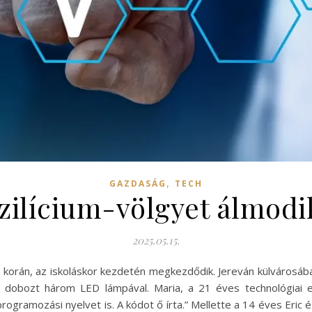
,
GAZDASÁG
TECH
zilícium-völgyet álmodi
2025.05.15.
orán, az iskoláskor kezdetén megkezdődik. Jereván külvárosában
gy dobozt három LED lámpával. Maria, a 21 éves technológiai e
 programozási nyelvet is. A kódot ő írta.” Mellette a 14 éves Eri