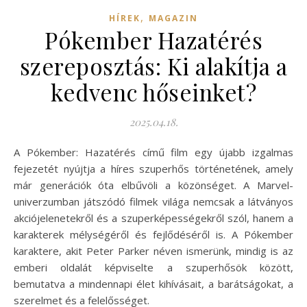
,
HÍREK
MAGAZIN
Pókember Hazatérés
szereposztás: Ki alakítja a
kedvenc hőseinket?
2025.04.18.
A Pókember: Hazatérés című film egy újabb izgalmas
fejezetét nyújtja a híres szuperhős történetének, amely
már generációk óta elbűvöli a közönséget. A Marvel-
univerzumban játszódó filmek világa nemcsak a látványos
akciójelenetekről és a szuperképességekről szól, hanem a
karakterek mélységéről és fejlődéséről is. A Pókember
karaktere, akit Peter Parker néven ismerünk, mindig is az
emberi oldalát képviselte a szuperhősök között,
bemutatva a mindennapi élet kihívásait, a barátságokat, a
szerelmet és a felelősséget.