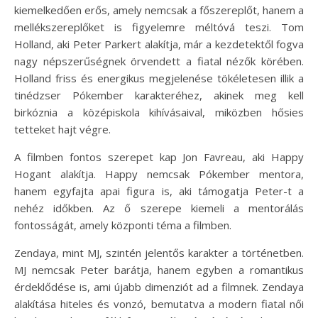
kiemelkedően erős, amely nemcsak a főszereplőt, hanem a
mellékszereplőket is figyelemre méltóvá teszi. Tom
Holland, aki Peter Parkert alakítja, már a kezdetektől fogva
nagy népszerűségnek örvendett a fiatal nézők körében.
Holland friss és energikus megjelenése tökéletesen illik a
tinédzser Pókember karakteréhez, akinek meg kell
birkóznia a középiskola kihívásaival, miközben hősies
tetteket hajt végre.
A filmben fontos szerepet kap Jon Favreau, aki Happy
Hogant alakítja. Happy nemcsak Pókember mentora,
hanem egyfajta apai figura is, aki támogatja Peter-t a
nehéz időkben. Az ő szerepe kiemeli a mentorálás
fontosságát, amely központi téma a filmben.
Zendaya, mint MJ, szintén jelentős karakter a történetben.
MJ nemcsak Peter barátja, hanem egyben a romantikus
érdeklődése is, ami újabb dimenziót ad a filmnek. Zendaya
alakítása hiteles és vonzó, bemutatva a modern fiatal női