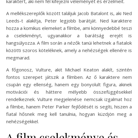
karaktert, aki nem fél kifejezni véleményét és érzelmeit.
A mellékszereplők között találjuk Jacob Batalont is, aki Ned
Leeds-t alakítja, Peter legjobb barátját. Ned karaktere
hozza a komikus elemeket a filmbe, ami könnyedebbé teszi
a cselekményt, ugyanakkor a barátság erejét is
hangsúlyozza. A film során a nézők tanúi lehetnek a fiatalok
közötti szoros köteléknek, amely a nehézségek ellenére is
megmarad.
A főgonosz, Vulture, akit Michael Keaton alakít, szintén
fontos szerepet játszik a filmben. Az ő karaktere nem
csupán egy ellenség, hanem egy bonyolult figura, akinek
motivációi és háttere mélyebb összefüggésekkel
rendelkeznek. Vulture megjelenése nemcsak izgalmat hoz
a filmbe, hanem Peter Parker fejlődését is segíti, hiszen a
fiatal hősnek meg kell tanulnia, hogyan küzdjön meg a
nehézségekkel.
A film cselekménye és