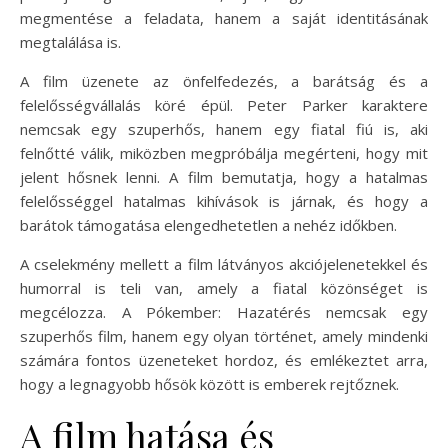
megmentése a feladata, hanem a saját identitásának
megtalálása is.
A film üzenete az önfelfedezés, a barátság és a
felelősségvállalás köré épül. Peter Parker karaktere
nemcsak egy szuperhős, hanem egy fiatal fiú is, aki
felnőtté válik, miközben megpróbálja megérteni, hogy mit
jelent hősnek lenni. A film bemutatja, hogy a hatalmas
felelősséggel hatalmas kihívások is járnak, és hogy a
barátok támogatása elengedhetetlen a nehéz időkben.
A cselekmény mellett a film látványos akciójelenetekkel és
humorral is teli van, amely a fiatal közönséget is
megcélozza. A Pókember: Hazatérés nemcsak egy
szuperhős film, hanem egy olyan történet, amely mindenki
számára fontos üzeneteket hordoz, és emlékeztet arra,
hogy a legnagyobb hősök között is emberek rejtőznek.
A film hatása és