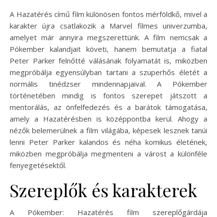
A Hazatérés című film különösen fontos mérföldkő, mivel a
karakter újra csatlakozik a Marvel filmes univerzumba,
amelyet már annyira megszerettünk. A film nemcsak a
Pókember kalandjait követi, hanem bemutatja a fiatal
Peter Parker felnőtté válásának folyamatát is, miközben
megpróbálja egyensúlyban tartani a szuperhős életét a
normális tinédzser mindennapjaival. A Pókember
történetében mindig is fontos szerepet játszott a
mentorálás, az önfelfedezés és a barátok támogatása,
amely a Hazatérésben is középpontba kerül. Ahogy a
nézők belemerülnek a film világába, képesek lesznek tanúi
lenni Peter Parker kalandos és néha komikus életének,
miközben megpróbálja megmenteni a várost a különféle
fenyegetésektől.
Szereplők és karakterek
A Pókember: Hazatérés film szereplőgárdája