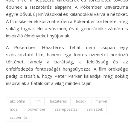
épülnek a Hazatérés alapjaira. A Pókember univerzuma
egyre bővül, új kihívásokkal és kalandokkal várva a nézőket.
A film sikerének köszönhetően a Pókember történetei még
sokáig fognak élni a vásznon, és új generációk számára is
inspiráló élményeket nyújtanak.
A Pókember: Hazatérés tehát nem csupán egy
szórakoztató film, hanem egy fontos üzenetet hordozó
történet, amely a barátság, a felelősség és az
önfelfedezés fontosságát hangsúlyozza. A film öröksége
pedig biztosítja, hogy Peter Parker kalandjai még sokáig
inspirálják a fiatalokat a világ minden táján.
akciófilm
film
hazatérés
hősök
marvel
mozi
pókember
szereposztás
színészek
szuperhős