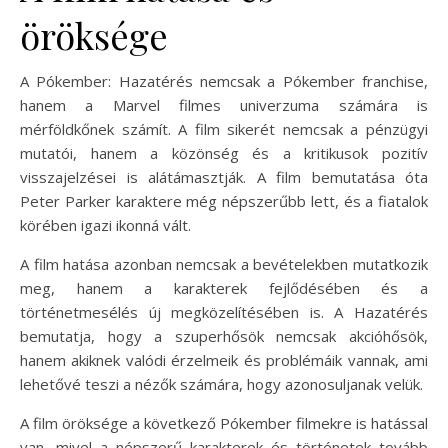
öröksége
A Pókember: Hazatérés nemcsak a Pókember franchise,
hanem a Marvel filmes univerzuma számára is
mérföldkőnek számít. A film sikerét nemcsak a pénzügyi
mutatói, hanem a közönség és a kritikusok pozitív
visszajelzései is alátámasztják. A film bemutatása óta
Peter Parker karaktere még népszerűbb lett, és a fiatalok
körében igazi ikonná vált.
A film hatása azonban nemcsak a bevételekben mutatkozik
meg, hanem a karakterek fejlődésében és a
történetmesélés új megközelítésében is. A Hazatérés
bemutatja, hogy a szuperhősök nemcsak akcióhősök,
hanem akiknek valódi érzelmeik és problémáik vannak, ami
lehetővé teszi a nézők számára, hogy azonosuljanak velük.
A film öröksége a következő Pókember filmekre is hatással
van, mivel a népszerű karakterek és történetek tovább