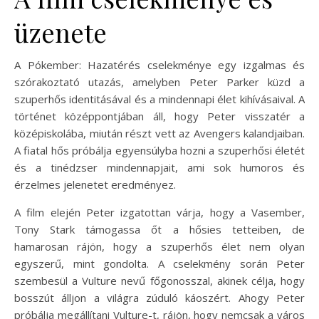
üzenete
A Pókember: Hazatérés cselekménye egy izgalmas és
szórakoztató utazás, amelyben Peter Parker küzd a
szuperhős identitásával és a mindennapi élet kihívásaival. A
történet középpontjában áll, hogy Peter visszatér a
középiskolába, miután részt vett az Avengers kalandjaiban.
A fiatal hős próbálja egyensúlyba hozni a szuperhősi életét
és a tinédzser mindennapjait, ami sok humoros és
érzelmes jelenetet eredményez.
A film elején Peter izgatottan várja, hogy a Vasember,
Tony Stark támogassa őt a hősies tetteiben, de
hamarosan rájön, hogy a szuperhős élet nem olyan
egyszerű, mint gondolta. A cselekmény során Peter
szembesül a Vulture nevű főgonosszal, akinek célja, hogy
bosszút álljon a világra zúduló káoszért. Ahogy Peter
próbálja megállítani Vulture-t, rájön, hogy nemcsak a város