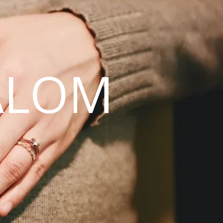
ALOM
N