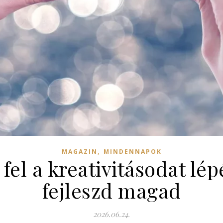
,
MAGAZIN
MINDENNAPOK
el a kreativitásodat lép
fejleszd magad
2026.06.24.