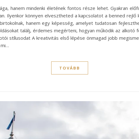
ága, hanem mindenki életének fontos része lehet. Gyakran előfo
an. Ilyenkor könnyen elvesztheted a kapcsolatot a benned rejlő k
birtokolnak, hanem egy képesség, amelyet tudatosan fejleszth
ldásokat találj, érdemes megérteni, hogyan működik az alkotó f
kotói stílusodat A kreativitás első lépése önmagad jobb megi
d mi…
TOVÁBB