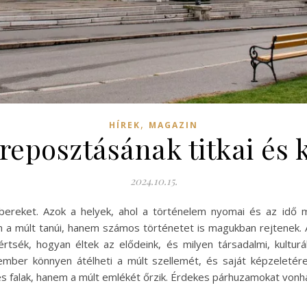
,
HÍREK
MAGAZIN
eposztásának titkai és k
2024.10.15.
ereket. Azok a helyek, ahol a történelem nyomai és az idő mú
a múlt tanúi, hanem számos történetet is magukban rejtenek. 
tsék, hogyan éltek az elődeink, és milyen társadalmi, kulturál
mber könnyen átélheti a múlt szellemét, és saját képzeletére 
 falak, hanem a múlt emlékét őrzik. Érdekes párhuzamokat vonhat