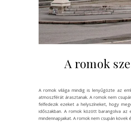
A romok szer
A romok világa mindig is lenyűgözte az emb
atmoszférát árasztanak. A romok nem csupán 
felfedezik ezeket a helyszíneket, hogy megér
időszakban. A romok között barangolva az e
mindennapjaikat. A romok nem csupán kövek és