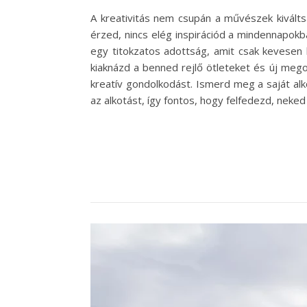
A kreativitás nem csupán a művészek kiválts
érzed, nincs elég inspirációd a mindennapokb
egy titokzatos adottság, amit csak kevesen 
kiaknázd a benned rejlő ötleteket és új mego
kreatív gondolkodást. Ismerd meg a saját al
az alkotást, így fontos, hogy felfedezd, neke