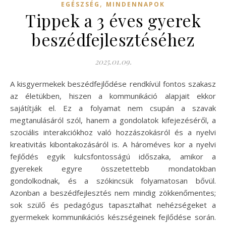
,
EGÉSZSÉG
MINDENNAPOK
Tippek a 3 éves gyerek
beszédfejlesztéséhez
2025.01.09.
A kisgyermekek beszédfejlődése rendkívül fontos szakasz
az életükben, hiszen a kommunikáció alapjait ekkor
sajátítják el. Ez a folyamat nem csupán a szavak
megtanulásáról szól, hanem a gondolatok kifejezéséről, a
szociális interakciókhoz való hozzászokásról és a nyelvi
kreativitás kibontakozásáról is. A hároméves kor a nyelvi
fejlődés egyik kulcsfontosságú időszaka, amikor a
gyerekek egyre összetettebb mondatokban
gondolkodnak, és a szókincsük folyamatosan bővül.
Azonban a beszédfejlesztés nem mindig zökkenőmentes;
sok szülő és pedagógus tapasztalhat nehézségeket a
gyermekek kommunikációs készségeinek fejlődése során.