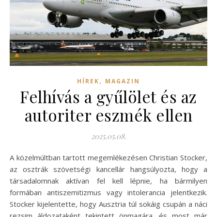
,
HÍREK
MAGAZIN
Felhívás a gyűlölet és az
autoriter eszmék ellen
2025.05.08.
A közelmúltban tartott megemlékezésen Christian Stocker,
az osztrák szövetségi kancellár hangsúlyozta, hogy a
társadalomnak aktívan fel kell lépnie, ha bármilyen
formában antiszemitizmus vagy intolerancia jelentkezik.
Stocker kijelentette, hogy Ausztria túl sokáig csupán a náci
rezsim áldozataként tekintett önmagára, és most már