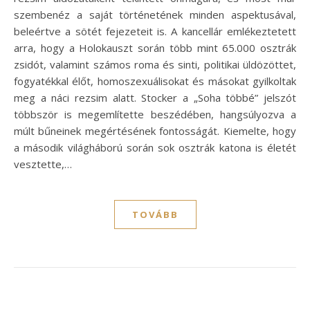
szembenéz a saját történetének minden aspektusával,
beleértve a sötét fejezeteit is. A kancellár emlékeztetett
arra, hogy a Holokauszt során több mint 65.000 osztrák
zsidót, valamint számos roma és sinti, politikai üldözöttet,
fogyatékkal élőt, homoszexuálisokat és másokat gyilkoltak
meg a náci rezsim alatt. Stocker a „Soha többé” jelszót
többször is megemlítette beszédében, hangsúlyozva a
múlt bűneinek megértésének fontosságát. Kiemelte, hogy
a második világháború során sok osztrák katona is életét
vesztette,…
TOVÁBB