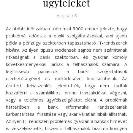
ügyfeleket
2025.06.08.
Az utóbbi időszakban több mint 3000 ember jelezte, hogy
problémái adódtak a banki szolgáltatásokkal, ami újabb
példa a pénzügyi szektorban tapasztalható IT-rendszerek
hibáira. Az ilyen típusú incidensek sajnos nem számítanak
ritkaságnak a banki szektorban, és gyakran komoly
következményekkel járnak a felhasználók számára. A
legfrissebb panaszok a banki szolgáltatások
elérhetőségével és működésével kapcsolatosak. Az
érintett felhasználók jelentették, hogy nem tudtak
hozzáférni a számláikhoz, online tranzakciókat végezni,
vagy a telefonos ügyfélszolgálatot elérni. A problémák
hátterében a bank informatikai rendszereinek
karbantartása, frissítése vagy akár váratlan hibák állhatnak.
Az ilyen IT-rendszeri problémák gyakran a bankok hírnevét
is veszélyeztetik, hiszen a felhasználók bizalma könnyen