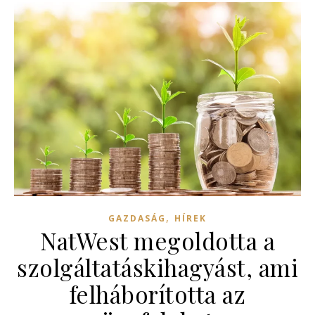
,
GAZDASÁG
HÍREK
NatWest megoldotta a
szolgáltatáskihagyást, ami
felháborította az