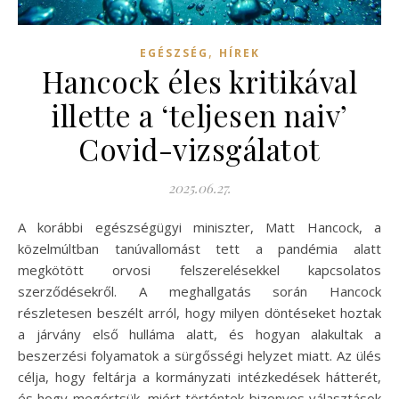
,
EGÉSZSÉG
HÍREK
Hancock éles kritikával
illette a ‘teljesen naiv’
Covid-vizsgálatot
2025.06.27.
A korábbi egészségügyi miniszter, Matt Hancock, a
közelmúltban tanúvallomást tett a pandémia alatt
megkötött orvosi felszerelésekkel kapcsolatos
szerződésekről. A meghallgatás során Hancock
részletesen beszélt arról, hogy milyen döntéseket hoztak
a járvány első hulláma alatt, és hogyan alakultak a
beszerzési folyamatok a sürgősségi helyzet miatt. Az ülés
célja, hogy feltárja a kormányzati intézkedések hátterét,
és hogy megértsük, miért történtek bizonyos választások