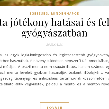
,
EGÉSZSÉG
MINDENNAPOK
ta jótékony hatásai és fe
gyógyászatban
2025.03.24.
sa, az egyik legkülönlegesebb és legkeresettebb gyógynövé
rben használnak. E növény különösen népszerű Dél-Amerikában,
ási módjait. A brazil menta nem csupán illatos, hanem számos e
azil menta leveleit gyakran használják teaként, illóolajként,
ok gazdag tápanyag- és antioxidáns tartalmuknak köszönhetően
álható aktív vegyületek, például a mentol és a menton révé
TOVÁBB