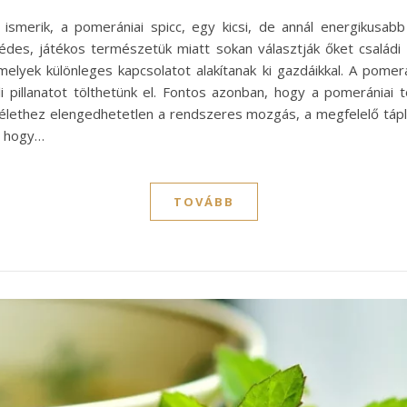
ismerik, a pomerániai spicc, egy kicsi, de annál energikusab
édes, játékos természetük miatt sokan választják őket családi k
elyek különleges kapcsolatot alakítanak ki gazdáikkal. A pome
li pillanatot tölthetünk el. Fontos azonban, hogy a pomeránia
lethez elengedhetetlen a rendszeres mozgás, a megfelelő táplál
, hogy…
TOVÁBB