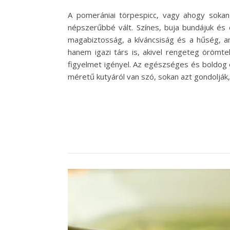
A pomerániai törpespicc, vagy ahogy sokan 
népszerűbbé vált. Színes, buja bundájuk és 
magabiztosság, a kíváncsiság és a hűség, am
hanem igazi társ is, akivel rengeteg örömte
figyelmet igényel. Az egészséges és boldog é
méretű kutyáról van szó, sokan azt gondolják