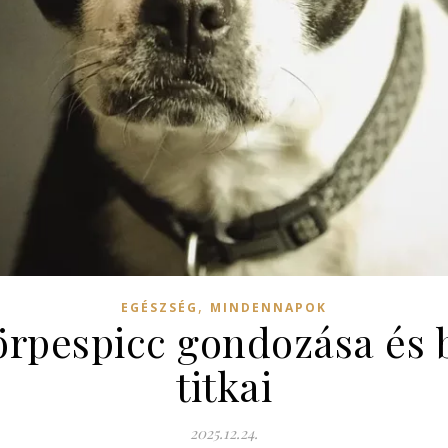
,
EGÉSZSÉG
MINDENNAPOK
örpespicc gondozása és 
titkai
2025.12.24.