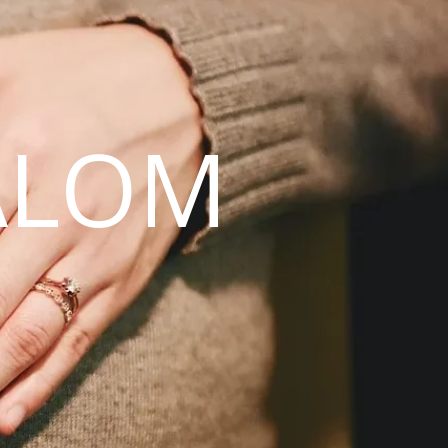
ALOM
N