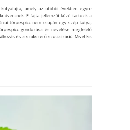
b kutyafajta, amely az utóbbi években egyre
edvencnek. E fajta jellemzői közé tartozik a
rániai törpespicc nem csupán egy szép kutya,
i törpespicc gondozása és nevelése megfelelő
kozás és a szakszerű szocializáció. Mivel kis