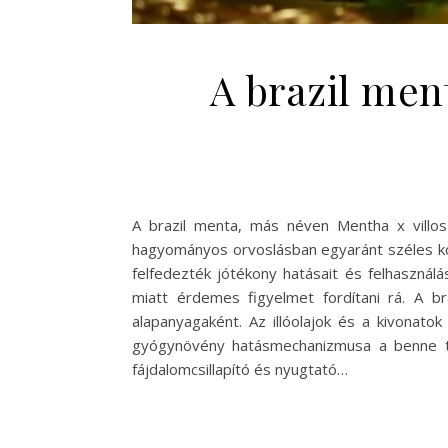
A brazil men
A brazil menta, más néven Mentha x villo
hagyományos orvoslásban egyaránt széles kö
felfedezték jótékony hatásait és felhasznál
miatt érdemes figyelmet fordítani rá. A br
alapanyagaként. Az illóolajok és a kivonat
gyógynövény hatásmechanizmusa a benne tal
fájdalomcsillapító és nyugtató…