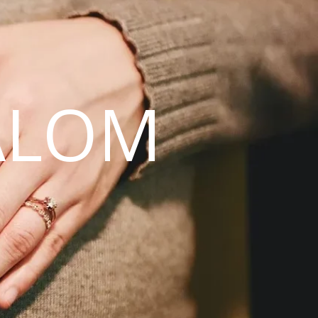
ALOM
N