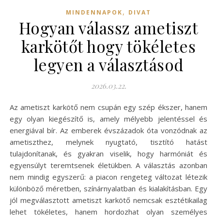
,
MINDENNAPOK
DIVAT
Hogyan válassz ametiszt
karkötőt hogy tökéletes
legyen a választásod
2026.03.22.
Az ametiszt karkötő nem csupán egy szép ékszer, hanem
egy olyan kiegészítő is, amely mélyebb jelentéssel és
energiával bír. Az emberek évszázadok óta vonzódnak az
ametiszthez, melynek nyugtató, tisztító hatást
tulajdonítanak, és gyakran viselik, hogy harmóniát és
egyensúlyt teremtsenek életükben. A választás azonban
nem mindig egyszerű: a piacon rengeteg változat létezik
különböző méretben, színárnyalatban és kialakításban. Egy
jól megválasztott ametiszt karkötő nemcsak esztétikailag
lehet tökéletes, hanem hordozhat olyan személyes