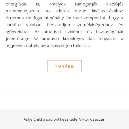
energiákat is, amelyek támogatják viselőjét
mindennapjaiban. Az ideális darab kiválasztásához
érdemes odafigyelni néhány fontos szempontot, hogy a
karkötő valóban illeszkedjen személyiségedhez és
igényeidhez. Az ametiszt színének és tisztaságának
jelentősége Az ametiszt különleges lilás árnyalatai a
legjellemzőbbek, de a színvilágon belül is…
TOVÁBB
Ashe Child a sablont készítette:
Viktor Csaszar.