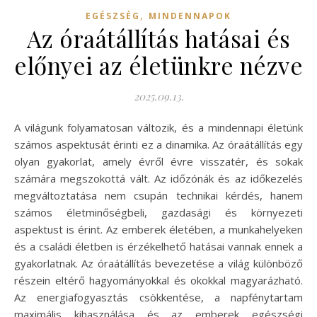
,
EGÉSZSÉG
MINDENNAPOK
Az óraátállítás hatásai és
előnyei az életünkre nézve
2025.09.13.
A világunk folyamatosan változik, és a mindennapi életünk
számos aspektusát érinti ez a dinamika. Az óraátállítás egy
olyan gyakorlat, amely évről évre visszatér, és sokak
számára megszokottá vált. Az időzónák és az időkezelés
megváltoztatása nem csupán technikai kérdés, hanem
számos életminőségbeli, gazdasági és környezeti
aspektust is érint. Az emberek életében, a munkahelyeken
és a családi életben is érzékelhető hatásai vannak ennek a
gyakorlatnak. Az óraátállítás bevezetése a világ különböző
részein eltérő hagyományokkal és okokkal magyarázható.
Az energiafogyasztás csökkentése, a napfénytartam
maximális kihasználása és az emberek egészségi