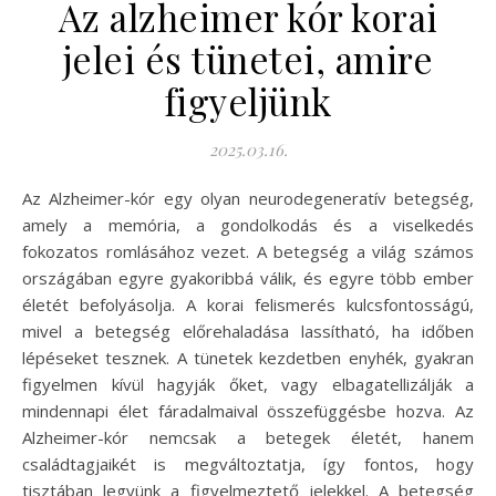
Az alzheimer kór korai
jelei és tünetei, amire
figyeljünk
2025.03.16.
Az Alzheimer-kór egy olyan neurodegeneratív betegség,
amely a memória, a gondolkodás és a viselkedés
fokozatos romlásához vezet. A betegség a világ számos
országában egyre gyakoribbá válik, és egyre több ember
életét befolyásolja. A korai felismerés kulcsfontosságú,
mivel a betegség előrehaladása lassítható, ha időben
lépéseket tesznek. A tünetek kezdetben enyhék, gyakran
figyelmen kívül hagyják őket, vagy elbagatellizálják a
mindennapi élet fáradalmaival összefüggésbe hozva. Az
Alzheimer-kór nemcsak a betegek életét, hanem
családtagjaikét is megváltoztatja, így fontos, hogy
tisztában legyünk a figyelmeztető jelekkel. A betegség