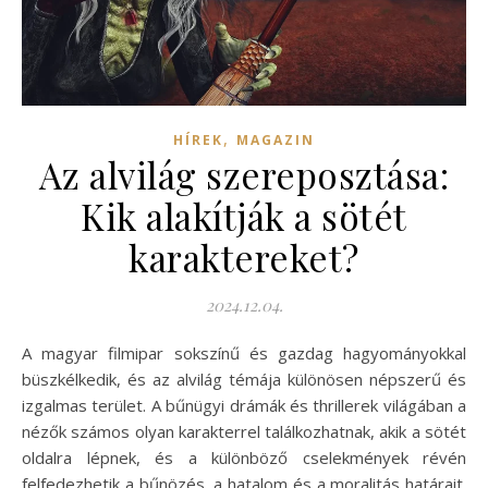
,
HÍREK
MAGAZIN
Az alvilág szereposztása:
Kik alakítják a sötét
karaktereket?
2024.12.04.
A magyar filmipar sokszínű és gazdag hagyományokkal
büszkélkedik, és az alvilág témája különösen népszerű és
izgalmas terület. A bűnügyi drámák és thrillerek világában a
nézők számos olyan karakterrel találkozhatnak, akik a sötét
oldalra lépnek, és a különböző cselekmények révén
felfedezhetik a bűnözés, a hatalom és a moralitás határait.