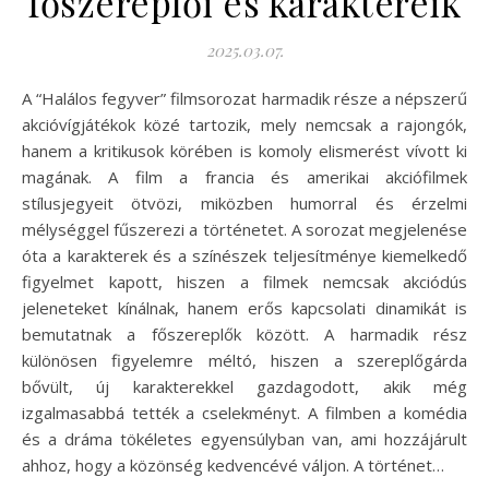
főszereplői és karaktereik
2025.03.07.
A “Halálos fegyver” filmsorozat harmadik része a népszerű
akcióvígjátékok közé tartozik, mely nemcsak a rajongók,
hanem a kritikusok körében is komoly elismerést vívott ki
magának. A film a francia és amerikai akciófilmek
stílusjegyeit ötvözi, miközben humorral és érzelmi
mélységgel fűszerezi a történetet. A sorozat megjelenése
óta a karakterek és a színészek teljesítménye kiemelkedő
figyelmet kapott, hiszen a filmek nemcsak akciódús
jeleneteket kínálnak, hanem erős kapcsolati dinamikát is
bemutatnak a főszereplők között. A harmadik rész
különösen figyelemre méltó, hiszen a szereplőgárda
bővült, új karakterekkel gazdagodott, akik még
izgalmasabbá tették a cselekményt. A filmben a komédia
és a dráma tökéletes egyensúlyban van, ami hozzájárult
ahhoz, hogy a közönség kedvencévé váljon. A történet…