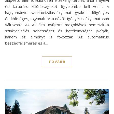
alapvető eleme, különösen érzékeny terület, ahol a nyelvi
és kulturális különbségeket figyelembe kell venni. A
hagyományos szinkronizálás folyamata gyakran időigényes
és költséges, ugyanakkor a nézők igényei is folyamatosan
változnak. Az AI által nyújtott megoldások nemcsak a
szinkronizálás sebességét és hatékonyságát javítják,
hanem az élményt is fokozzák. Az automatikus
beszédfelismerés és a…
TOVÁBB