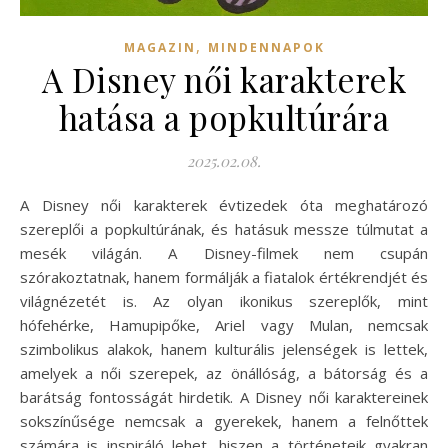
,
MAGAZIN
MINDENNAPOK
A Disney női karakterek
hatása a popkultúrára
2025.02.08.
A Disney női karakterek évtizedek óta meghatározó
szereplői a popkultúrának, és hatásuk messze túlmutat a
mesék világán. A Disney-filmek nem csupán
szórakoztatnak, hanem formálják a fiatalok értékrendjét és
világnézetét is. Az olyan ikonikus szereplők, mint
hófehérke, Hamupipőke, Ariel vagy Mulan, nemcsak
szimbolikus alakok, hanem kulturális jelenségek is lettek,
amelyek a női szerepek, az önállóság, a bátorság és a
barátság fontosságát hirdetik. A Disney női karaktereinek
sokszínűsége nemcsak a gyerekek, hanem a felnőttek
számára is inspiráló lehet, hiszen a történeteik gyakran