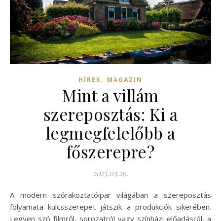
,
HÍREK
MAGAZIN
Mint a villám
szereposztás: Ki a
legmegfelelőbb a
főszerepre?
2025.03.29.
A modern szórakoztatóipar világában a szereposztás
folyamata kulcsszerepet játszik a produkciók sikerében.
Legyen szó filmről, sorozatról vagy színházi előadásról, a