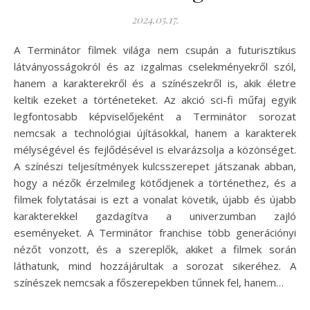
2024.05.17.
A Terminátor filmek világa nem csupán a futurisztikus
látványosságokról és az izgalmas cselekményekről szól,
hanem a karakterekről és a színészekről is, akik életre
keltik ezeket a történeteket. Az akció sci-fi műfaj egyik
legfontosabb képviselőjeként a Terminátor sorozat
nemcsak a technológiai újításokkal, hanem a karakterek
mélységével és fejlődésével is elvarázsolja a közönséget.
A színészi teljesítmények kulcsszerepet játszanak abban,
hogy a nézők érzelmileg kötődjenek a történethez, és a
filmek folytatásai is ezt a vonalat követik, újabb és újabb
karakterekkel gazdagítva a univerzumban zajló
eseményeket. A Terminátor franchise több generációnyi
nézőt vonzott, és a szereplők, akiket a filmek során
láthatunk, mind hozzájárultak a sorozat sikeréhez. A
színészek nemcsak a főszerepekben tűnnek fel, hanem…