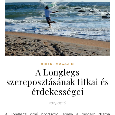
,
HÍREK
MAGAZIN
A Longlegs
szereposztásának titkai és
érdekességei
2024.07.16.
A Longlegs című produkció, amely a modern dráma