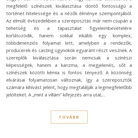
megfelelő színészek kiválasztása döntő fontosságú a
történet hitelessége és a nézők élménye szempontjából.
Az elmúlt évtizedekben a szereposztás már nem csupán a
tehetség és a tapasztalat figyelembevételére
korlátozódik, hanem sokkal inkább egy komplex,
többdimenziós folyamat lett, amelyben a rendezők,
producerek és casting ügynökök egyaránt részt vesznek. A
szereplők kiválasztása során nemcsak a színészi
képességek, hanem a karizma, a megjelenés, sőt a
színészek közötti kémia is fontos tényező. A közönség
elvárásai folyamatosan változnak, így a szereposztók
számára kihívást jelent, hogy megtalálják a legmegfelelőbb
jelölteket. A „mint a villám” kifejezés arra utal,…
TOVÁBB