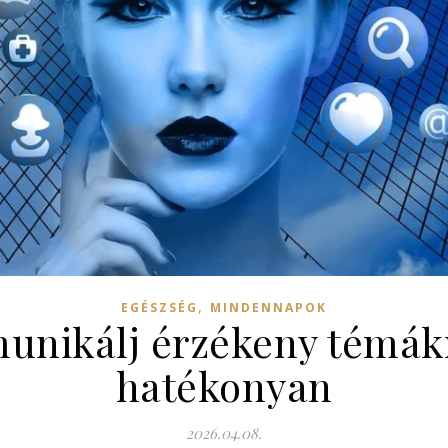
,
EGÉSZSÉG
MINDENNAPOK
nikálj érzékeny témákr
hatékonyan
2026.04.08.