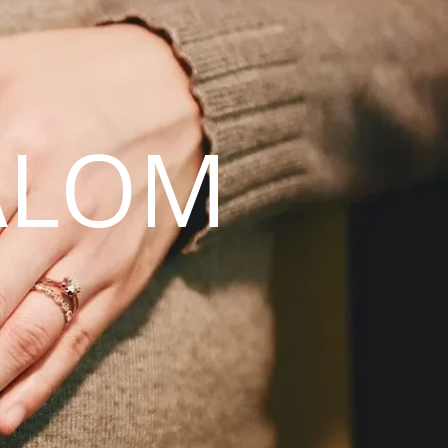
ALOM
N