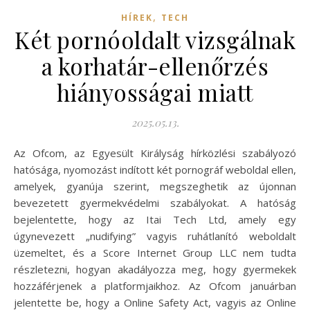
,
HÍREK
TECH
Két pornóoldalt vizsgálnak
a korhatár-ellenőrzés
hiányosságai miatt
2025.05.13.
Az Ofcom, az Egyesült Királyság hírközlési szabályozó
hatósága, nyomozást indított két pornográf weboldal ellen,
amelyek, gyanúja szerint, megszeghetik az újonnan
bevezetett gyermekvédelmi szabályokat. A hatóság
bejelentette, hogy az Itai Tech Ltd, amely egy
úgynevezett „nudifying” vagyis ruhátlanító weboldalt
üzemeltet, és a Score Internet Group LLC nem tudta
részletezni, hogyan akadályozza meg, hogy gyermekek
hozzáférjenek a platformjaikhoz. Az Ofcom januárban
jelentette be, hogy a Online Safety Act, vagyis az Online