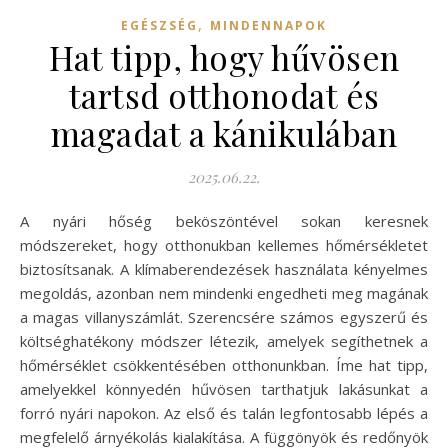
,
EGÉSZSÉG
MINDENNAPOK
Hat tipp, hogy hűvösen
tartsd otthonodat és
magadat a kánikulában
2025.06.22.
A nyári hőség beköszöntével sokan keresnek
módszereket, hogy otthonukban kellemes hőmérsékletet
biztosítsanak. A klímaberendezések használata kényelmes
megoldás, azonban nem mindenki engedheti meg magának
a magas villanyszámlát. Szerencsére számos egyszerű és
költséghatékony módszer létezik, amelyek segíthetnek a
hőmérséklet csökkentésében otthonunkban. Íme hat tipp,
amelyekkel könnyedén hűvösen tarthatjuk lakásunkat a
forró nyári napokon. Az első és talán legfontosabb lépés a
megfelelő árnyékolás kialakítása. A függönyök és redőnyök