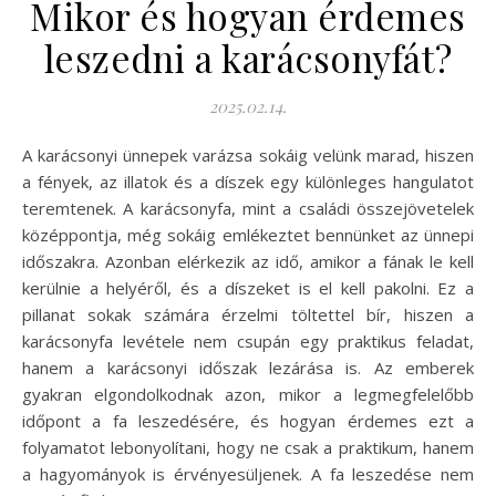
Mikor és hogyan érdemes
leszedni a karácsonyfát?
2025.02.14.
A karácsonyi ünnepek varázsa sokáig velünk marad, hiszen
a fények, az illatok és a díszek egy különleges hangulatot
teremtenek. A karácsonyfa, mint a családi összejövetelek
középpontja, még sokáig emlékeztet bennünket az ünnepi
időszakra. Azonban elérkezik az idő, amikor a fának le kell
kerülnie a helyéről, és a díszeket is el kell pakolni. Ez a
pillanat sokak számára érzelmi töltettel bír, hiszen a
karácsonyfa levétele nem csupán egy praktikus feladat,
hanem a karácsonyi időszak lezárása is. Az emberek
gyakran elgondolkodnak azon, mikor a legmegfelelőbb
időpont a fa leszedésére, és hogyan érdemes ezt a
folyamatot lebonyolítani, hogy ne csak a praktikum, hanem
a hagyományok is érvényesüljenek. A fa leszedése nem