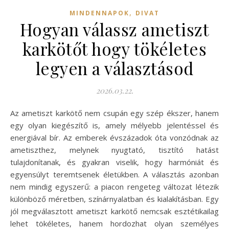
,
MINDENNAPOK
DIVAT
Hogyan válassz ametiszt
karkötőt hogy tökéletes
legyen a választásod
2026.03.22.
Az ametiszt karkötő nem csupán egy szép ékszer, hanem
egy olyan kiegészítő is, amely mélyebb jelentéssel és
energiával bír. Az emberek évszázadok óta vonzódnak az
ametiszthez, melynek nyugtató, tisztító hatást
tulajdonítanak, és gyakran viselik, hogy harmóniát és
egyensúlyt teremtsenek életükben. A választás azonban
nem mindig egyszerű: a piacon rengeteg változat létezik
különböző méretben, színárnyalatban és kialakításban. Egy
jól megválasztott ametiszt karkötő nemcsak esztétikailag
lehet tökéletes, hanem hordozhat olyan személyes