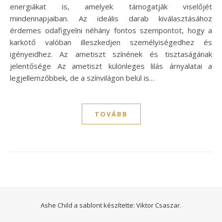
energiákat is, amelyek támogatják viselőjét
mindennapjaiban. Az ideális darab kiválasztásához
érdemes odafigyelni néhány fontos szempontot, hogy a
karkötő valóban illeszkedjen személyiségedhez és
igényeidhez. Az ametiszt színének és tisztaságának
jelentősége Az ametiszt különleges lilás árnyalatai a
legjellemzőbbek, de a színvilágon belül is…
TOVÁBB
Ashe Child a sablont készítette:
Viktor Csaszar.