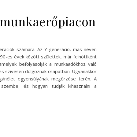
 a munkaerőpiacon
erációk számára. Az Y generáció, más néven
990-es évek között születtek, már felnőttként
 amelyek befolyásolják a munkaadókhoz való
e, és szívesen dolgoznak csapatban. Ugyanakkor
agánélet egyensúlyának megőrzése terén. A
 szembe, és hogyan tudják kihasználni a