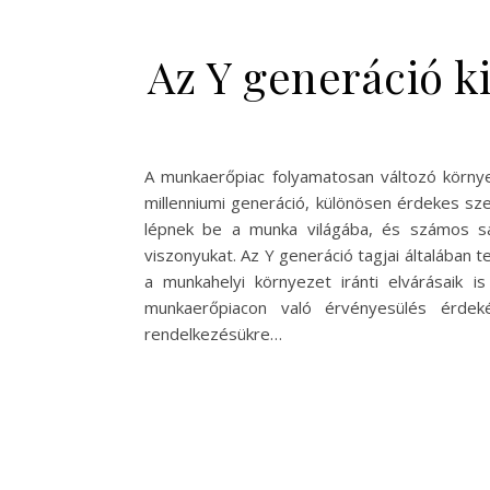
Az Y generáció k
A munkaerőpiac folyamatosan változó körny
millenniumi generáció, különösen érdekes sze
lépnek be a munka világába, és számos saj
viszonyukat. Az Y generáció tagjai általában 
a munkahelyi környezet iránti elvárásaik
munkaerőpiacon való érvényesülés érdek
rendelkezésükre…