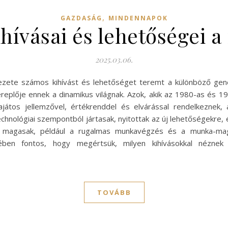
,
GAZDASÁG
MINDENNAPOK
ihívásai és lehetőségei
2025.03.06.
ezete számos kihívást és lehetőséget teremt a különböző gen
replője ennek a dinamikus világnak. Azok, akik az 1980-as és 1
átos jellemzővel, értékrenddel és elvárással rendelkeznek,
technológiai szempontból jártasak, nyitottak az új lehetőségekr
 is magasak, például a rugalmas munkavégzés és a munka-m
ében fontos, hogy megértsük, milyen kihívásokkal néznek
TOVÁBB