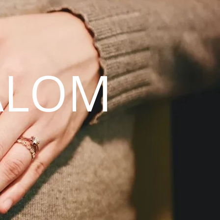
ALOM
N