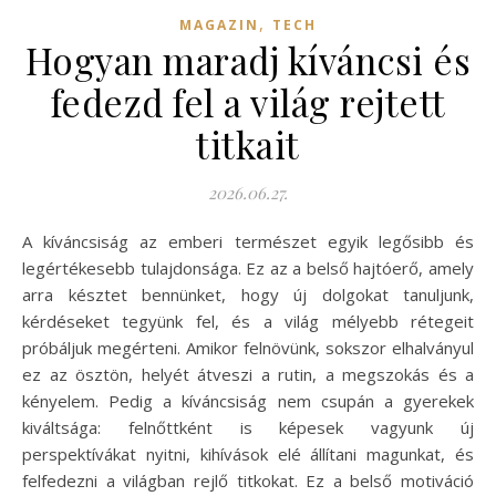
,
MAGAZIN
TECH
Hogyan maradj kíváncsi és
fedezd fel a világ rejtett
titkait
2026.06.27.
A kíváncsiság az emberi természet egyik legősibb és
legértékesebb tulajdonsága. Ez az a belső hajtóerő, amely
arra késztet bennünket, hogy új dolgokat tanuljunk,
kérdéseket tegyünk fel, és a világ mélyebb rétegeit
próbáljuk megérteni. Amikor felnövünk, sokszor elhalványul
ez az ösztön, helyét átveszi a rutin, a megszokás és a
kényelem. Pedig a kíváncsiság nem csupán a gyerekek
kiváltsága: felnőttként is képesek vagyunk új
perspektívákat nyitni, kihívások elé állítani magunkat, és
felfedezni a világban rejlő titkokat. Ez a belső motiváció