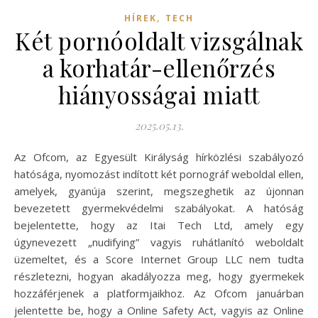
,
HÍREK
TECH
Két pornóoldalt vizsgálnak
a korhatár-ellenőrzés
hiányosságai miatt
2025.05.13.
Az Ofcom, az Egyesült Királyság hírközlési szabályozó
hatósága, nyomozást indított két pornográf weboldal ellen,
amelyek, gyanúja szerint, megszeghetik az újonnan
bevezetett gyermekvédelmi szabályokat. A hatóság
bejelentette, hogy az Itai Tech Ltd, amely egy
úgynevezett „nudifying” vagyis ruhátlanító weboldalt
üzemeltet, és a Score Internet Group LLC nem tudta
részletezni, hogyan akadályozza meg, hogy gyermekek
hozzáférjenek a platformjaikhoz. Az Ofcom januárban
jelentette be, hogy a Online Safety Act, vagyis az Online