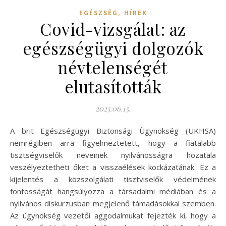
,
EGÉSZSÉG
HÍREK
Covid-vizsgálat: az
egészségügyi dolgozók
névtelenségét
elutasították
2025.06.15.
A brit Egészségügyi Biztonsági Ügynökség (UKHSA)
nemrégiben arra figyelmeztetett, hogy a fiatalabb
tisztségviselők neveinek nyilvánosságra hozatala
veszélyeztetheti őket a visszaélések kockázatának. Ez a
kijelentés a közszolgálati tisztviselők védelmének
fontosságát hangsúlyozza a társadalmi médiában és a
nyilvános diskurzusban megjelenő támadásokkal szemben.
Az ügynökség vezetői aggodalmukat fejezték ki, hogy a