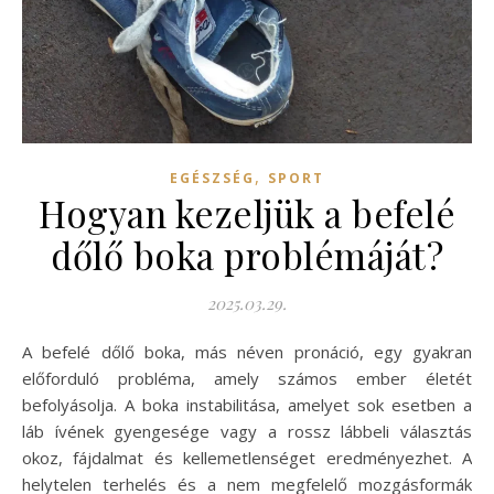
,
EGÉSZSÉG
SPORT
Hogyan kezeljük a befelé
dőlő boka problémáját?
2025.03.29.
A befelé dőlő boka, más néven pronáció, egy gyakran
előforduló probléma, amely számos ember életét
befolyásolja. A boka instabilitása, amelyet sok esetben a
láb ívének gyengesége vagy a rossz lábbeli választás
okoz, fájdalmat és kellemetlenséget eredményezhet. A
helytelen terhelés és a nem megfelelő mozgásformák