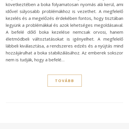
következtében a boka folyamatosan nyomás alá kerül, ami
idővel súlyosabb problémákhoz is vezethet. A megfelelő
kezelés és a megelőzés érdekében fontos, hogy tisztában
legyünk a problémákkal és azok lehetséges megoldásaival.
A befelé dőlő boka kezelése nemcsak orvosi, hanem
életmódbeli változtatásokat is igényelhet. A megfelelő
lábbeli kiválasztása, a rendszeres edzés és a nyújtás mind
hozzájárulhat a boka stabilizálásához. Az emberek sokszor
nem is tudják, hogy a befelé…
TOVÁBB