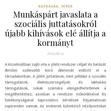
,
GAZDASÁG
HÍREK
Munkáspárt javaslata a
szociális juttatásokról
újabb kihívások elé állítja a
kormányt
2025.06.12.
A közelmúltban zajló vita a jóléti rendszer céljait és hatását
illetően szélesebb körű dilemmát indított el a
társadalomban. A jóléti juttatások, mint például a szociális
támogatások, élelmiszersegélyek és lakhatási
támogatások, sokak számára elengedhetetlenek a
megélhetéshez, azonban a rendszer működésével és
hatékonyságával kapcsolatos kérdések folyamatosan
napirenden vannak. Az emberek különböző nézőpontokat