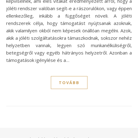
képviselnek, ami éles vitákat eredményezett arról, hogy a
jóléti rendszer valóban segít-e a rászorulókon, vagy éppen
ellenkezőleg, inkább a függőséget növeli. A jóléti
rendszerek célja, hogy támogatást nyújtsanak azoknak,
akik valamilyen okból nem képesek önállóan megélni. Azok,
akik a jóléti szolgáltatásokra támaszkodnak, sokszor nehéz
helyzetben vannak, legyen szó munkanélküliségről,
betegségről vagy egyéb hátrányos helyzetről. Azonban a
támogatások igénylése és a…
TOVÁBB