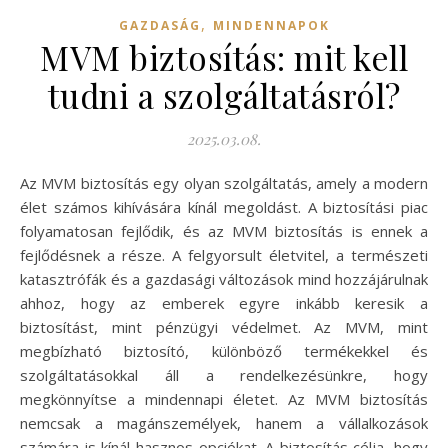
,
GAZDASÁG
MINDENNAPOK
MVM biztosítás: mit kell
tudni a szolgáltatásról?
2025.03.08.
Az MVM biztosítás egy olyan szolgáltatás, amely a modern
élet számos kihívására kínál megoldást. A biztosítási piac
folyamatosan fejlődik, és az MVM biztosítás is ennek a
fejlődésnek a része. A felgyorsult életvitel, a természeti
katasztrófák és a gazdasági változások mind hozzájárulnak
ahhoz, hogy az emberek egyre inkább keresik a
biztosítást, mint pénzügyi védelmet. Az MVM, mint
megbízható biztosító, különböző termékekkel és
szolgáltatásokkal áll a rendelkezésünkre, hogy
megkönnyítse a mindennapi életet. Az MVM biztosítás
nemcsak a magánszemélyek, hanem a vállalkozások
számára is kínál hasznos opciókat. A biztosítás célja, hogy